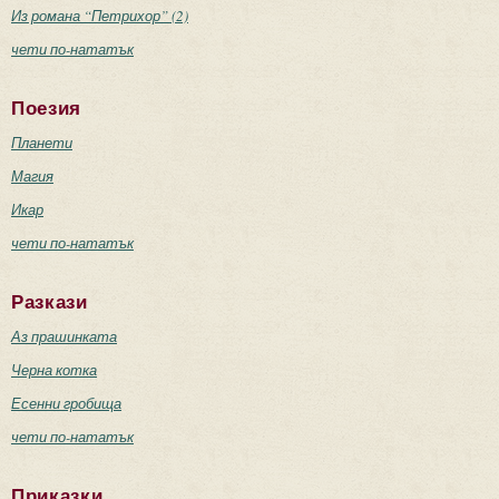
Из романа “Петрихор” (2)
чети по-нататък
Поезия
Планети
Магия
Икар
чети по-нататък
Разкази
Аз прашинката
Черна котка
Есенни гробища
чети по-нататък
Приказки