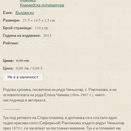
Краеведска литература
Език:
Български
Размери:
21.5 × 14.5 × 1.5 cm
Брой страници:
110 стр.
Година на издаване:
2015
Рейтинг:
Цена:
0,00 лв.
Цена:
0,00 лв. / 0,00 €
Родова хроника, посветена на рода Ченьолар, с. Раклиново, и на
основателката на рода Елена Чанева (1866-1967 г.), чиято
наследница е авторката.
---------------
Тук под ритмите на Стара планина, в долчинка се е скътало едно
чудно красиво село (Сеферкьой) Раклиново, където родът Ченьолар
през 1879 г. се заселват за постоянно живеене. Тук е и големият им