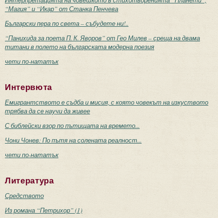
“Магия” и “Икар” от Станка Пенчева
Български пера по света – събудете ни!..
“Панихида за поета П. К. Яворов” от Гео Милев – среща на двама
титани в полето на българската модерна поезия
чети по-нататък
Интервюта
Емигрантството е съдба и мисия, с която човекът на изкуството
трябва да се научи да живее
С библейски взор по пътищата на времето...
Чони Чонев: По пътя на солената реалност...
чети по-нататък
Литература
Средството
Из романа “Петрихор” (1)