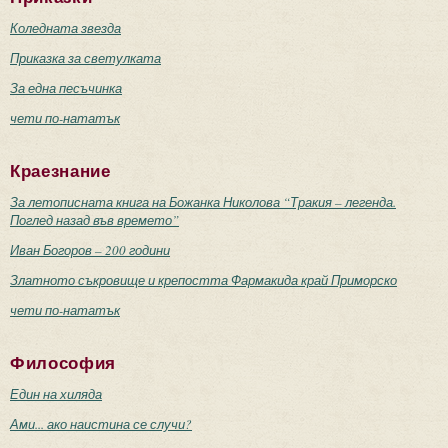
Коледната звезда
Приказка за светулката
За една песъчинка
чети по-нататък
Краезнание
За летописната книга на Божанка Николова “Тракия – легенда.
Поглед назад във времето”
Иван Богоров – 200 години
Златното съкровище и крепостта Фармакида край Приморско
чети по-нататък
Философия
Един на хиляда
Ами... ако наистина се случи?