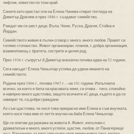
чифлик, известен по този край.
Сините като кристал очи на Елена Чанева спират погледа на
Димитър Драгиев и през 1886 г. създават семейство.
Раждат им се шест деца: Въла, Ченю, Руска, Драгия, Стойка и
Йордан.
Семейството живее в пълен сговор с много, много любов. Правят си
голямо стопанство. Живот организиран, планов, с добра организация,
взаимопомощ с братята, сестрите и целия род.
През 1936 г. съпругът й Димитър внезапно почива едва на 52 години.
Сега накъде? Елена Ченьолар успява да удвои имането на
семейството.
Родена през 1866 г., почива 1967 г. – на 101 години. Изпълнила
всичко, за което е била на красивата земя, си отива – тихо, спокойно
и навярно много щастлива, защото всичките и деца, където и да се
намират те, са добри граждани.
Аз съм щастлива, че нося това прекрасно име Елена и съм внучката,
която нося това име от петте внучки на баба Елена Ченьолар.
Ще се опитам да разкажа за живота й. Живот, изпълнен с
драматизъм и много, много успехи, щастие, любов, от Панагюрище
до с. Раклиново, където завършва своя земен живот тихо, кротко,