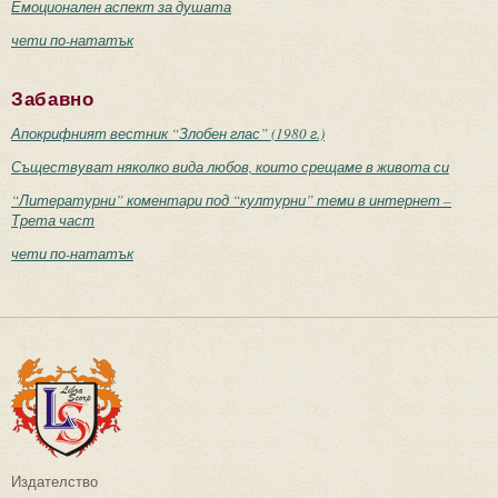
Емоционален аспект за душата
чети по-нататък
Забавно
Апокрифният вестник “Злобен глас” (1980 г.)
Съществуват няколко вида любов, които срещаме в живота си
“Литературни” коментари под “културни” теми в интернет –
Трета част
чети по-нататък
Издателство