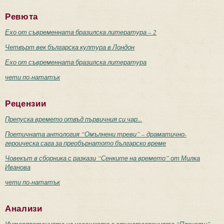
Ревюта
Ехо от съвременната бразилска литература – 2
Четвърт век българска култура в Лондон
Ехо от съвременната бразилска литература
чети по-нататък
Рецензии
Препуска времето отвъд първичния си чар...
Поетичната антология “Омълнени треви” – драматично-
героическа сага за преобърнатото българско време
Човекът в сборника с разкази “Сенките на времето” от Милка
Иванова
чети по-нататък
Анализи
Интерпретацията на човешкото в стихотворенията “Планети”,