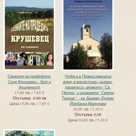
Сенките на прадедите.
Чудеса в Православната
Село Крушевец – бит и
вяра, в манастири, църкви,
душевност
параклиси, аязмото “Св.
15,00 лв. / 7,65 €
Петка” и църквата “Света
Отстъпка:
-0.00 лв
Троица” – кв. Банево, Бургас
Цена
15,00 лв. / 7,65 €
Йорданка Манолова
10,00 лв. / 5,10 €
Отстъпка:
0,00
Цена
10,00 лв. / 5,10 €