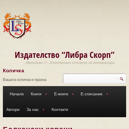
Премини към основното съдържание
Издателство “Либра Скорп”
Меридиан 27 - Електронно списание за литература
Количка
Търси
Форма за търсене
Вашата количка е празна
Начало
Книги
Е-книги
Е-списание
Автори
За нас
Контакти