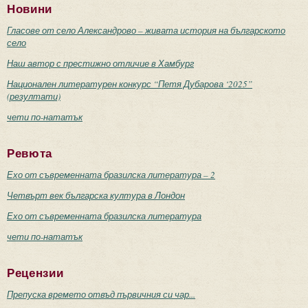
Новини
Гласове от село Александрово – живата история на българското
село
Наш автор с престижно отличие в Хамбург
Национален литературен конкурс “Петя Дубарова ‘2025”
(резултати)
чети по-нататък
Ревюта
Ехо от съвременната бразилска литература – 2
Четвърт век българска култура в Лондон
Ехо от съвременната бразилска литература
чети по-нататък
Рецензии
Препуска времето отвъд първичния си чар...