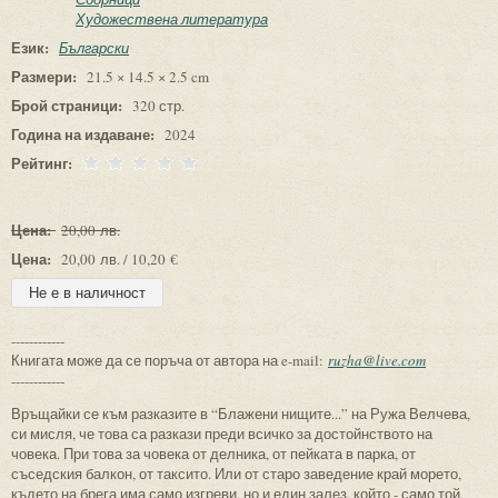
Художествена литература
Език:
Български
Размери:
21.5 × 14.5 × 2.5 cm
Брой страници:
320 стр.
Година на издаване:
2024
Рейтинг:
Цена:
20,00 лв.
Цена:
20,00 лв. / 10,20 €
------------
Книгата може да се поръча от автора на e-mail:
ruzha@live.com
------------
Връщайки се към разказите в “Блажени нищите...” на Ружа Велчева,
си мисля, че това са разкази преди всичко за достойнството на
човека. При това за човека от делника, от пейката в парка, от
съседския балкон, от таксито. Или от старо заведение край морето,
където на брега има само изгреви, но и един залез, който - само той,