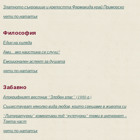
Златното съкровище и крепостта Фармакида край Приморско
чети по-нататък
Философия
Един на хиляда
Ами... ако наистина се случи?
Емоционален аспект за душата
чети по-нататък
Забавно
Апокрифният вестник “Злобен глас” (1980 г.)
Съществуват няколко вида любов, които срещаме в живота си
“Литературни” коментари под “културни” теми в интернет –
Трета част
чети по-нататък