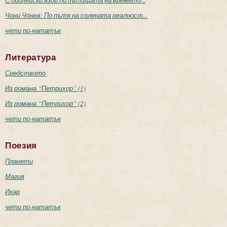
Чони Чонев: По пътя на солената реалност...
чети по-нататък
Литература
Средството
Из романа “Петрихор” (1)
Из романа “Петрихор” (2)
чети по-нататък
Поезия
Планети
Магия
Икар
чети по-нататък