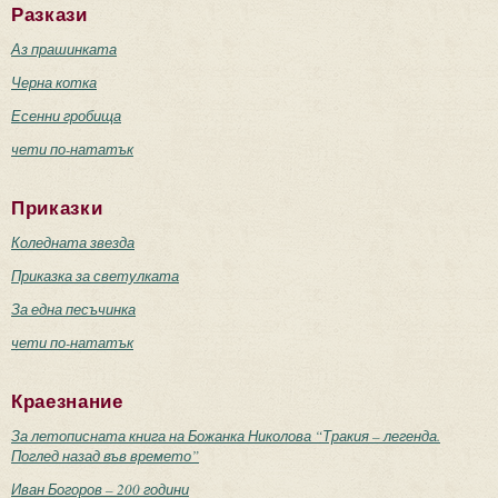
Разкази
Аз прашинката
Черна котка
Есенни гробища
чети по-нататък
Приказки
Коледната звезда
Приказка за светулката
За една песъчинка
чети по-нататък
Краезнание
За летописната книга на Божанка Николова “Тракия – легенда.
Поглед назад във времето”
Иван Богоров – 200 години