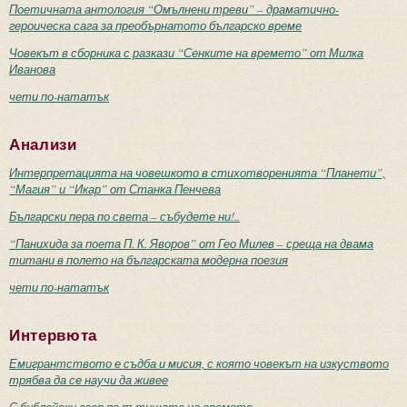
Поетичната антология “Омълнени треви” – драматично-
героическа сага за преобърнатото българско време
Човекът в сборника с разкази “Сенките на времето” от Милка
Иванова
чети по-нататък
Анализи
Интерпретацията на човешкото в стихотворенията “Планети”,
“Магия” и “Икар” от Станка Пенчева
Български пера по света – събудете ни!..
“Панихида за поета П. К. Яворов” от Гео Милев – среща на двама
титани в полето на българската модерна поезия
чети по-нататък
Интервюта
Емигрантството е съдба и мисия, с която човекът на изкуството
трябва да се научи да живее
С библейски взор по пътищата на времето...