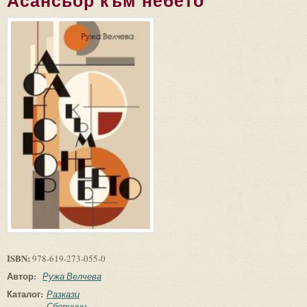
Асансьор към небето
ISBN:
978-619-273-055-0
Автор:
Ружа Велчева
Каталог:
Разкази
Сборници