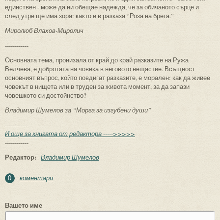
единствен - може да ни обещае надежда, че за обичаното сърце и
след утре ще има зора: както е в разказа “Роза на брега.”
Миролюб Влахов-Миролич
------------
Основната тема, пронизала от край до край разказите на Ружа
Велчева, е добротата на човека в неговото нещастие. Всъщност
основният въпрос, който повдигат разказите, е морален: как да живее
човекът в нищета или в труден за живота момент, за да запази
човешкото си достойнство?
Владимир Шумелов за “Морга за изгубени души”
------------
И още за книгата от редактора ----->>>>>
------------
Редактор:
Владимир Шумелов
коментари
0
Вашето име