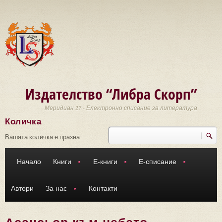
Премини към основното съдържание
Издателство “Либра Скорп”
Меридиан 27 - Електронно списание за литература
Количка
Търси
Форма за търсене
Вашата количка е празна
Начало
Книги
Е-книги
Е-списание
Автори
За нас
Контакти