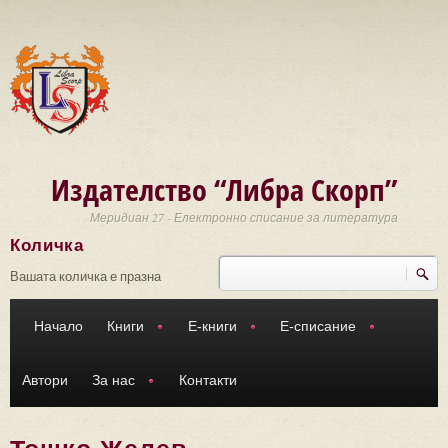
Премини към основното съдържание
Издателство “Либра Скорп”
Меридиан 27 - Електронно списание за литература
Количка
Търси
Форма за търсене
Вашата количка е празна
Начало
Книги
Е-книги
Е-списание
Автори
За нас
Контакти