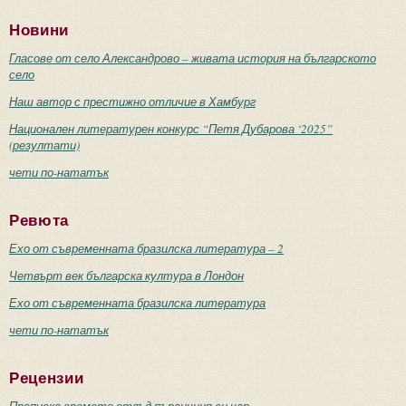
Новини
Гласове от село Александрово – живата история на българското
село
Наш автор с престижно отличие в Хамбург
Национален литературен конкурс “Петя Дубарова ‘2025”
(резултати)
чети по-нататък
Ревюта
Ехо от съвременната бразилска литература – 2
Четвърт век българска култура в Лондон
Ехо от съвременната бразилска литература
чети по-нататък
Рецензии
Препуска времето отвъд първичния си чар...