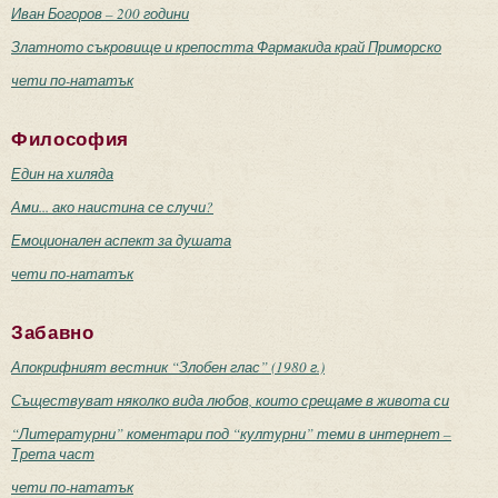
Иван Богоров – 200 години
Златното съкровище и крепостта Фармакида край Приморско
чети по-нататък
Философия
Един на хиляда
Ами... ако наистина се случи?
Емоционален аспект за душата
чети по-нататък
Забавно
Апокрифният вестник “Злобен глас” (1980 г.)
Съществуват няколко вида любов, които срещаме в живота си
“Литературни” коментари под “културни” теми в интернет –
Трета част
чети по-нататък