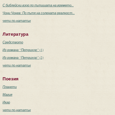
С библейски взор по пътищата на времето...
Чони Чонев: По пътя на солената реалност...
чети по-нататък
Литература
Средството
Из романа “Петрихор” (1)
Из романа “Петрихор” (2)
чети по-нататък
Поезия
Планети
Магия
Икар
чети по-нататък