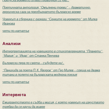
Поетичната антология “Омълнени треви” – драматично-
героическа сага за преобърнатото българско време
Човекът в сборника с разкази “Сенките на времето” от Милка
Иванова
чети по-нататък
Анализи
Интерпретацията на човешкото в стихотворенията “Планети”,
“Магия” и “Икар” от Станка Пенчева
Български пера по света – събудете ни!..
“Панихида за поета П. К. Яворов” от Гео Милев – среща на двама
титани в полето на българската модерна поезия
чети по-нататък
Интервюта
Емигрантството е съдба и мисия, с която човекът на изкуството
трябва да се научи да живее