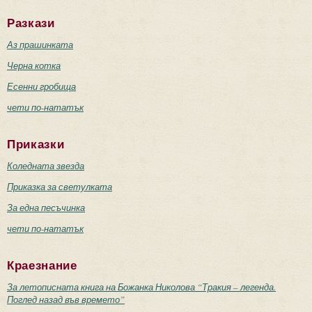
Разкази
Аз прашинката
Черна котка
Есенни гробища
чети по-нататък
Приказки
Коледната звезда
Приказка за светулката
За една песъчинка
чети по-нататък
Краезнание
За летописната книга на Божанка Николова “Тракия – легенда.
Поглед назад във времето”