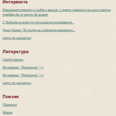
Интервюта
Емигрантството е съдба и мисия, с която човекът на изкуството
трябва да се научи да живее
С библейски взор по пътищата на времето...
Чони Чонев: По пътя на солената реалност...
чети по-нататък
Литература
Средството
Из романа “Петрихор” (1)
Из романа “Петрихор” (2)
чети по-нататък
Поезия
Планети
Магия