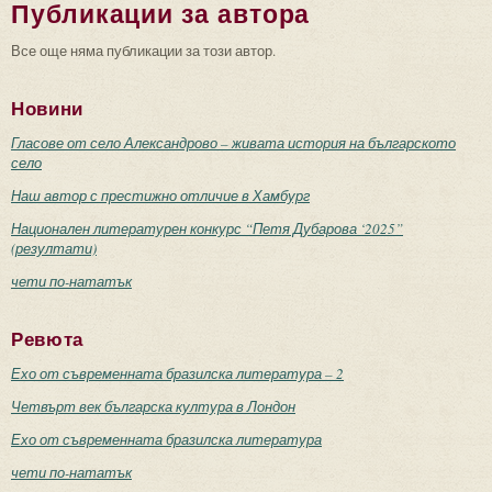
Публикации за автора
Все още няма публикации за този автор.
Новини
Гласове от село Александрово – живата история на българското
село
Наш автор с престижно отличие в Хамбург
Национален литературен конкурс “Петя Дубарова ‘2025”
(резултати)
чети по-нататък
Ревюта
Ехо от съвременната бразилска литература – 2
Четвърт век българска култура в Лондон
Ехо от съвременната бразилска литература
чети по-нататък