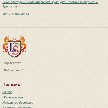
“Литературни” коментари под “културни” теми в интернет –
Трета част
чети по-нататък
Издателство
“Либра Скорп”
Полезно
За нас
Общи условия
Условия за доставка
Въпроси и отговори