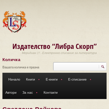
Премини към основното съдържание
Издателство “Либра Скорп”
Меридиан 27 - Електронно списание за литература
Количка
Търси
Форма за търсене
Вашата количка е празна
Начало
Книги
Е-книги
Е-списание
Автори
За нас
Контакти