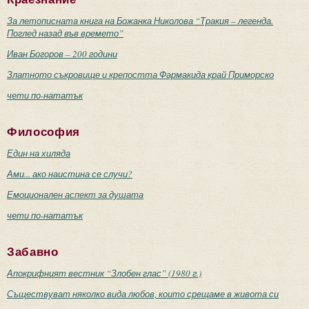
За летописната книга на Божанка Николова “Тракия – легенда.
Поглед назад във времето”
Иван Богоров – 200 години
Златното съкровище и крепостта Фармакида край Приморско
чети по-нататък
Философия
Един на хиляда
Ами... ако наистина се случи?
Емоционален аспект за душата
чети по-нататък
Забавно
Апокрифният вестник “Злобен глас” (1980 г.)
Съществуват няколко вида любов, които срещаме в живота си