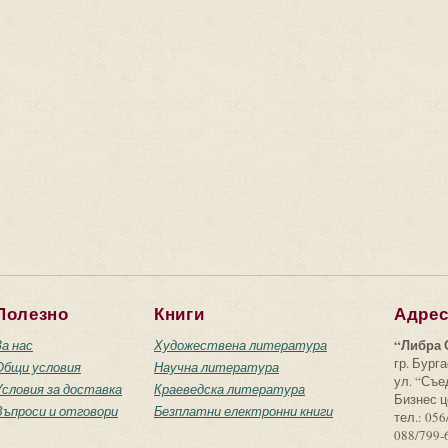
Полезно
Книги
Адре
“Либра 
За нас
Художествена литература
гр. Бурга
Общи условия
Научна литература
ул. “Съ
Условия за доставка
Краеведска литература
Бизнес ц
Въпроси и отговори
Безплатни електронни книги
тел.: 056
088/799-