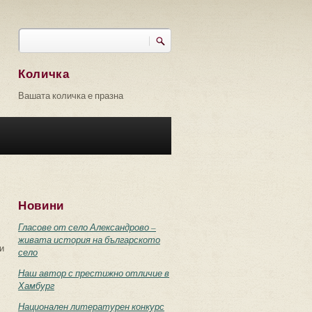
Търси
Форма за търсене
Количка
Вашата количка е празна
Новини
Гласове от село Александрово –
живата история на българското
и
село
Наш автор с престижно отличие в
Хамбург
Национален литературен конкурс