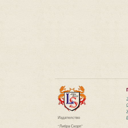
Издателство
“Либра Скорп”