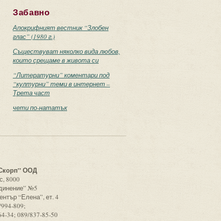
Забавно
Апокрифният вестник “Злобен
глас” (1980 г.)
Съществуват няколко вида любов,
които срещаме в живота си
“Литературни” коментари под
“културни” теми в интернет –
Трета част
чети по-нататък
с
Скорп” ООД
с, 8000
единение” №5
ентър “Елена”, ет. 4
/994-809;
64-34; 089/837-85-50