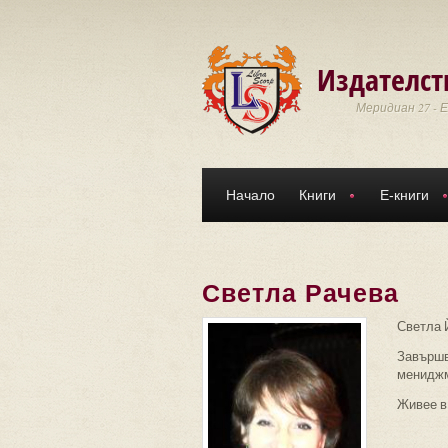
Премини към основното съдържание
Издателст
Меридиан 27 - 
Начало
Книги
Е-книги
Светла Рачева
Светла Й
Завършв
мениджм
Живее в 