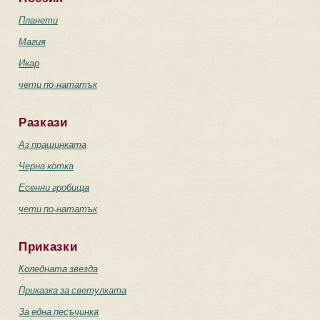
Планети
Магия
Икар
чети по-нататък
Разкази
Аз прашинката
Черна котка
Есенни гробища
чети по-нататък
Приказки
Коледната звезда
Приказка за светулката
За една песъчинка