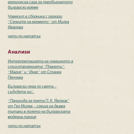
героическа сага за преобърнатото
българско време
Човекът в сборника с разкази
“Сенките на времето” от Милка
Иванова
чети по-нататък
Анализи
Интерпретацията на човешкото в
стихотворенията “Планети”,
“Магия” и “Икар” от Станка
Пенчева
Български пера по света –
събудете ни!..
“Панихида за поета П. К. Яворов”
от Гео Милев – среща на двама
титани в полето на българската
модерна поезия
чети по-нататък