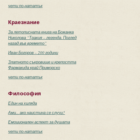
чети по-нататък
Краезнание
За летописната книга на Божанка
Николова “Тракия – легенда. Поглед
назад във времето”
Иван Богоров – 200 години
Златното съкровище и крепостта
Фармакида край Приморско
чети по-нататък
Философия
Един на хиляда
Ами... ако наистина се случи?
Емоционален аспект за душата
чети по-нататък