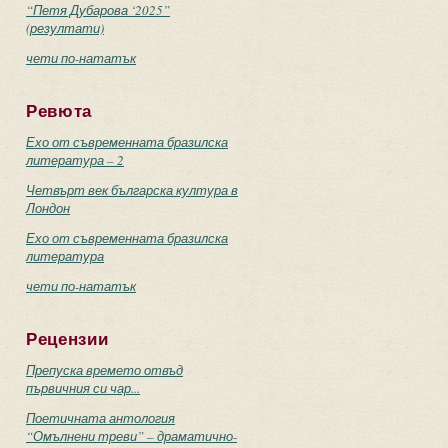
“Петя Дубарова ‘2025”
(резултати)
чети по-нататък
Ревюта
Ехо от съвременната бразилска
литература – 2
Четвърт век българска култура в
Лондон
Ехо от съвременната бразилска
литература
чети по-нататък
Рецензии
Препуска времето отвъд
първичния си чар...
Поетичната антология
“Омълнени треви” – драматично-