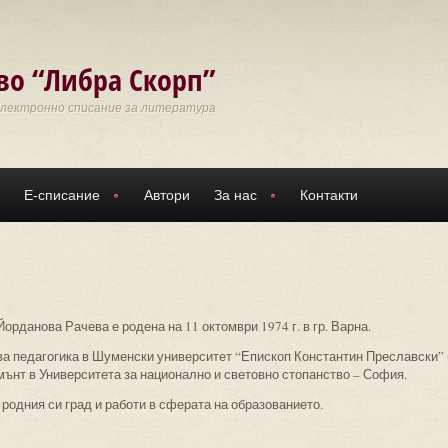
во “Либра Скорп”
Електронно списание за литература
Е-списание
Автори
За нас
Контакти
орданова Рачева е родена на 11 октомври 1974 г. в гр. Варна.
а педагогика в Шуменски университет “Епископ Константин Преславски” 
ънт в Университета за национално и световно стопанство – София.
родния си град и работи в сферата на образованието.