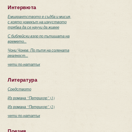
Интервюта
Емигрантството е съдба и мисия,
с която човекът на изкуството
трябва да се научи да живее
С библейски взор по пътищата на
времето...
Чони Чонев: По пътя на солената
реалност...
чети по-нататък
Литература
Средството
Из романа “Петрихор” (1)
Из романа “Петрихор” (2)
чети по-нататък
Поезия