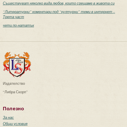
Съществуват няколко вида любов, които срещаме в живота си
“Литературни” коментари под “културни” теми в интернет –
Трета част
чети по-нататък
Издателство
“Либра Скорп”
Полезно
За нас
Общи условия