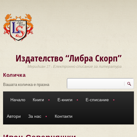
Премини към основното съдържание
Издателство “Либра Скорп”
Меридиан 27 - Електронно списание за литература
Количка
Търси
Форма за търсене
Вашата количка е празна
Начало
Книги
Е-книги
Е-списание
Автори
За нас
Контакти