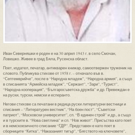
Иван Северняшки е роден е на 30 април 1943 г. в село Смочан,
Ловешко. Живее в град Бяла, Русенска област.
Поет, издател, печатар, антикварен книжар, самоотвержен труженик на
словото. Публикува стихове от 1958 г. – отначало във в.
“Септемврийче”, после в “Народна младеж”, “Народна армия”, а също
в списанията “Армейска младеж”, “Сержант”, “Зари”, “Турист”,
“Народна кооперация”, “Българосъветска дружба” и др. Превеждан е
на руски, турски, немски и есперанто.
Негови стихове са печатани в редица руски литературни вестници и
списания – “Литературен вестник”, “На боен пост”, “Съветски
патриот”, “Московски университет”, сп. “В единен строй” и др., а също
и в турските в. “Нова светлина” и сп. “Нов живот”. Присъства като поет
и в немскоезичното списание “ГДР”. Представен е като поет в
сборниците “Китка”, “Наказаният тигър”, “Бягството на ключовете”,