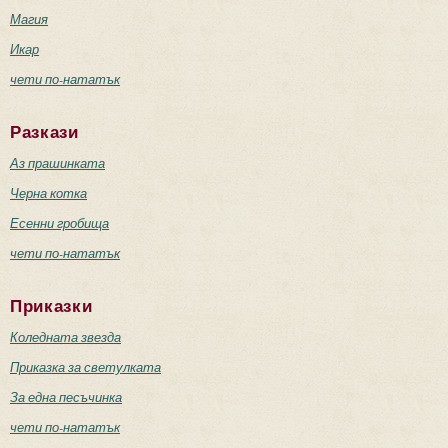
Магия
Икар
чети по-нататък
Разкази
Аз прашинката
Черна котка
Есенни гробища
чети по-нататък
Приказки
Коледната звезда
Приказка за светулката
За една песъчинка
чети по-нататък