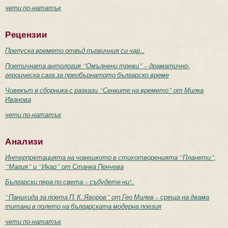
чети по-нататък
Рецензии
Препуска времето отвъд първичния си чар...
Поетичната антология “Омълнени треви” – драматично-
героическа сага за преобърнатото българско време
Човекът в сборника с разкази “Сенките на времето” от Милка
Иванова
чети по-нататък
Анализи
Интерпретацията на човешкото в стихотворенията “Планети”,
“Магия” и “Икар” от Станка Пенчева
Български пера по света – събудете ни!..
“Панихида за поета П. К. Яворов” от Гео Милев – среща на двама
титани в полето на българската модерна поезия
чети по-нататък