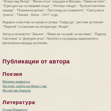
“Искри над Янтра”, “Вечен огън” (издаден в Москва), “Тикви на плет”,
“Един ден ще си направя къща”, “Летящо гнездо”, “Кулски поетичен
панаир”, “Планински ритми”, “Листопад на спомените”, “Светулки в
тунела”, “Поезия – Бяла – 2003” и др.
Издавал е вестник за хумор и сатира “Хайде де”, вестник за поезия
“Перигей” и списание за литература “Искри”.
Автор е на книгите “Звънче”, “Мамо не тъгувай, че ме няма”, “Парола
Светлина” и “Дежурен огън”. Носител е на редица национални и
регионални награди за поезия.
Публикации от автора
Поезия
Вечерен размисъл
На този, който не беше с нас
Мъчат ме думите
Литература
И каза Времето!