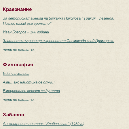
Краезнание
За летописната книга на Божанка Николова “Тракия – легенда.
Поглед назад във времето”
Иван Богоров – 200 години
Златното съкровище и крепостта Фармакида край Приморско
чети по-нататък
Философия
Един на хиляда
Ами... ако наистина се случи?
Емоционален аспект за душата
чети по-нататък
Забавно
Апокрифният вестник “Злобен глас” (1980 г.)