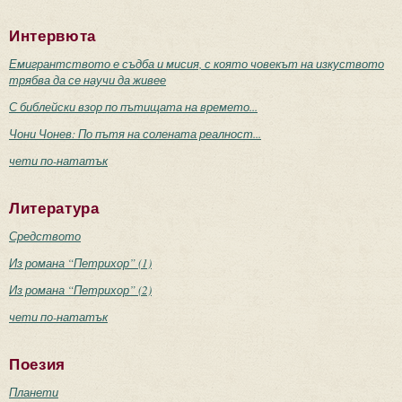
Интервюта
Емигрантството е съдба и мисия, с която човекът на изкуството
трябва да се научи да живее
С библейски взор по пътищата на времето...
Чони Чонев: По пътя на солената реалност...
чети по-нататък
Литература
Средството
Из романа “Петрихор” (1)
Из романа “Петрихор” (2)
чети по-нататък
Поезия
Планети