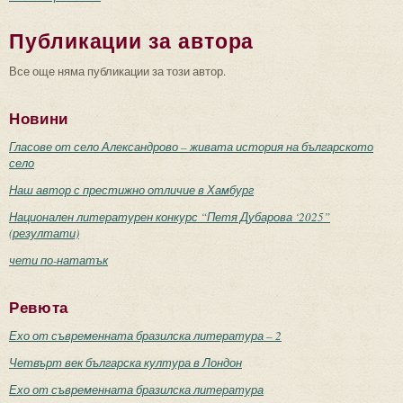
Публикации за автора
Все още няма публикации за този автор.
Новини
Гласове от село Александрово – живата история на българското
село
Наш автор с престижно отличие в Хамбург
Национален литературен конкурс “Петя Дубарова ‘2025”
(резултати)
чети по-нататък
Ревюта
Ехо от съвременната бразилска литература – 2
Четвърт век българска култура в Лондон
Ехо от съвременната бразилска литература