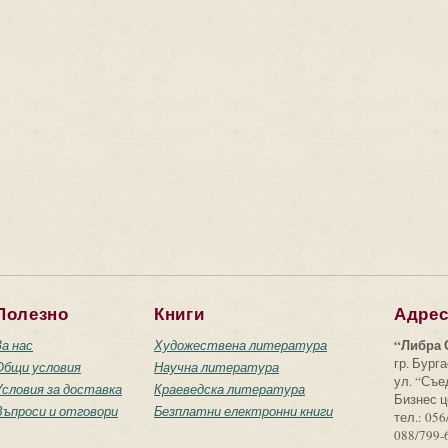
Полезно
Книги
Адре
“Либра 
За нас
Художествена литература
гр. Бурга
Общи условия
Научна литература
ул. “Съ
Условия за доставка
Краеведска литература
Бизнес ц
Въпроси и отговори
Безплатни електронни книги
тел.: 056
088/799-