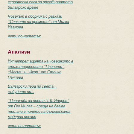
героическа сага за преобърнатото
българско време
Човекът в сборника с разкази
“Сенките на времето” от Милка
Иванова
чети по-нататък
Анализи
Интерпретацията на човешкото в
стихотворенията “Планети”,
“Магия” и “Икар” от Станка
Пенчева
Български пера по света –
събудете ни!..
“Панихида за поета П. К. Яворов”
от Гео Милев – среща на двама
титани в полето на българската
модерна поезия
чети по-нататък