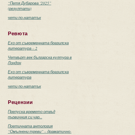
“Петя Дубарова ‘2025”
(резултати)
чети по-нататък
Ревюта
Ехо от съвременната бразилска
литература – 2
Четвърт век българска култура в
Лондон
Ехо от съвременната бразилска
литература
чети по-нататък
Рецензии
Препуска времето отвъд
първичния си чар...
Поетичната антология
“Омълнени треви” – драматично-