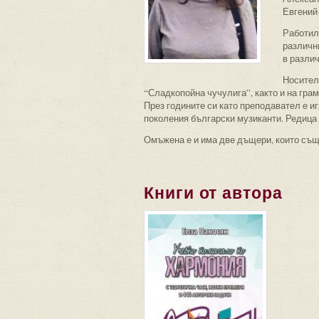
Евгений
Работила
различн
в разли
Носител 
“Сладкопойна чучулига”, както и на гра
През годините си като преподавател е и
поколения български музиканти. Редица 
Омъжена е и има две дъщери, които също
Книги от автора