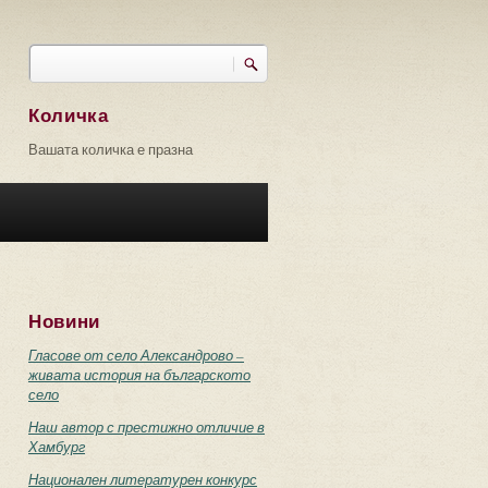
Търси
Форма за търсене
Количка
Вашата количка е празна
Новини
Гласове от село Александрово –
живата история на българското
село
Наш автор с престижно отличие в
Хамбург
Национален литературен конкурс