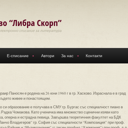
во “Либра Скорп”
Електронно списание за литература
Е-списание
Автори
За нас
Контакти
аир Паносян е родена на 26 юни 1960 г в гр. Хасково. Израснала е в град
 където живее и понастоящем.
о си образование е получава в СМУ гр. Бургас със специалност пиано в
а Радка Чомакова. Като ученичка има множество сценични изяви като
ка, оперна и естрадна певица. Завършва теоретичния факултет на БДК
Панчо Владигеров” гр. София със специалности “Композиция” при проф.
дър Райчев и “Музикознание” (с тесен профил “Хармония”) при проф. д-р