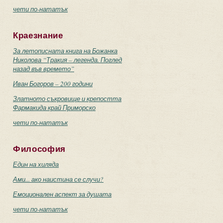
чети по-нататък
Краезнание
За летописната книга на Божанка
Николова “Тракия – легенда. Поглед
назад във времето”
Иван Богоров – 200 години
Златното съкровище и крепостта
Фармакида край Приморско
чети по-нататък
Философия
Един на хиляда
Ами... ако наистина се случи?
Емоционален аспект за душата
чети по-нататък