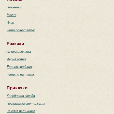
Планети
Магия
Икар
чети по-нататък
Разкази
Аз прашинката
Черна котка
Есенни гробища
чети по-нататък
Приказки
Коледната звезда
Приказка за светулката
За една песъчинка