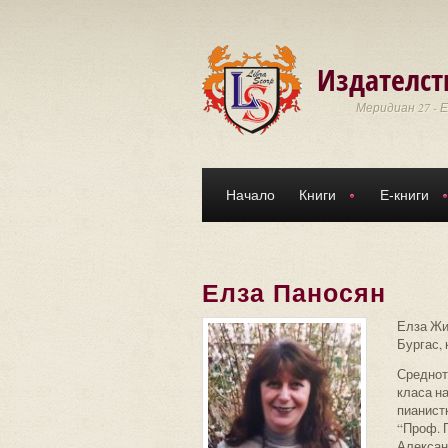
Премини към основното съдържание
Издателст
Меридиан 27 - 
Начало
Книги
Е-книги
Елза Паносян
Елза Жир
Бургас,
Среднот
класа н
пианист
“Проф. 
Алексан