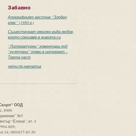
Забавно
Апокрифният вестник “Злобен
глас” (1980 г.)
Съществуват няколко вида любов,
които срещаме в живота си
“Литературни” коментари под
“културни” теми в интернет –
Трета част
чети по-нататък
с
Скорп” ООД
с, 8000
единение” №5
ентър “Елена”, ет. 4
/994-809;
64-34; 089/837-85-50