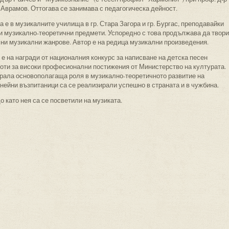
 Аврамов. Оттогава се занимава с педагогическа дейност.
 е в музикалните училища в гр. Стара Загора и гр. Бургас, преподавайки
и музикално-теоретични предмети. Успоредно с това продължава да твори
чни музикални жанрове. Автор е на редица музикални произведения.
е на награди от националния конкурс за написване на детска песен
моти за високи професионални постижения от Министерство на културата.
грала основополагаща роля в музикално-теоретичното развитие на
нейни възпитаници са се реализирали успешно в страната и в чужбина.
 като нея са се посветили на музиката.