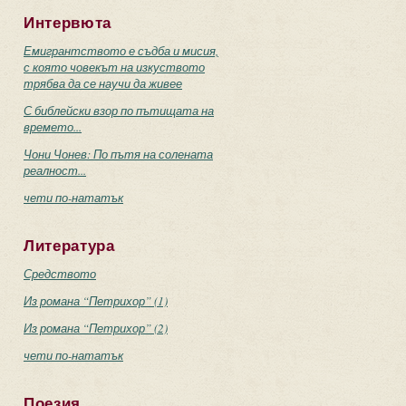
Интервюта
Емигрантството е съдба и мисия,
с която човекът на изкуството
трябва да се научи да живее
С библейски взор по пътищата на
времето...
Чони Чонев: По пътя на солената
реалност...
чети по-нататък
Литература
Средството
Из романа “Петрихор” (1)
Из романа “Петрихор” (2)
чети по-нататък
Поезия