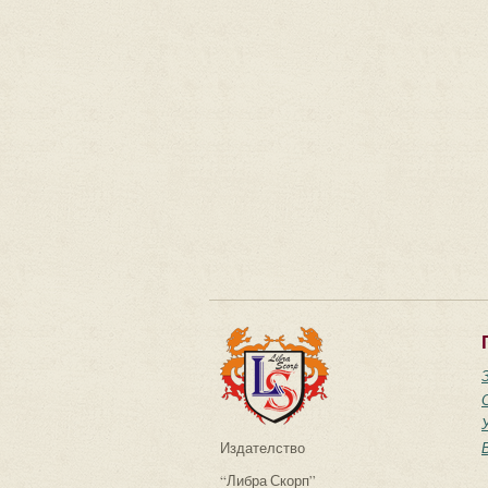
Издателство
“Либра Скорп”