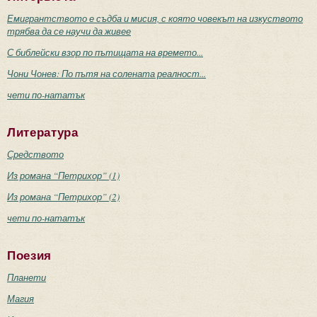
Емигрантството е съдба и мисия, с която човекът на изкуството
трябва да се научи да живее
С библейски взор по пътищата на времето...
Чони Чонев: По пътя на солената реалност...
чети по-нататък
Литература
Средството
Из романа “Петрихор” (1)
Из романа “Петрихор” (2)
чети по-нататък
Поезия
Планети
Магия