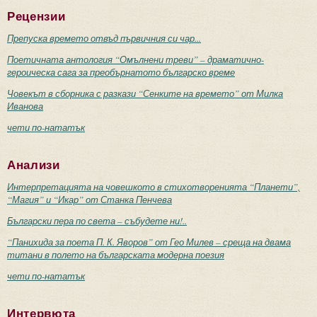
Рецензии
Препуска времето отвъд първичния си чар...
Поетичната антология “Омълнени треви” – драматично-
героическа сага за преобърнатото българско време
Човекът в сборника с разкази “Сенките на времето” от Милка
Иванова
чети по-нататък
Анализи
Интерпретацията на човешкото в стихотворенията “Планети”,
“Магия” и “Икар” от Станка Пенчева
Български пера по света – събудете ни!..
“Панихида за поета П. К. Яворов” от Гео Милев – среща на двама
титани в полето на българската модерна поезия
чети по-нататък
Интервюта