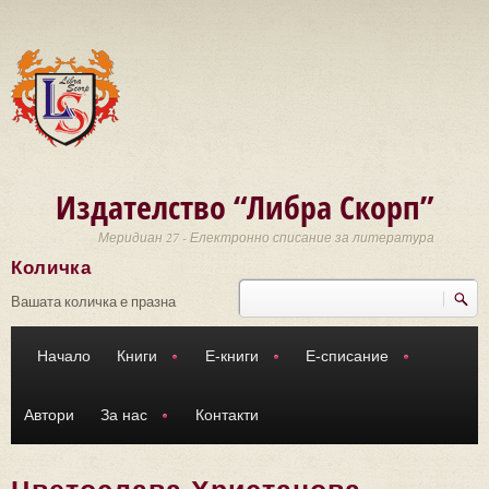
Премини към основното съдържание
Издателство “Либра Скорп”
Меридиан 27 - Електронно списание за литература
Количка
Търси
Форма за търсене
Вашата количка е празна
Начало
Книги
Е-книги
Е-списание
Автори
За нас
Контакти