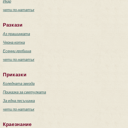
Икар
чети по-нататък
Разкази
Аз прашинката
Черна котка
Есенни гробища
чети по-нататък
Приказки
Коледната звезда
Приказка за светулката
За една песъчинка
чети по-нататък
Краезнание