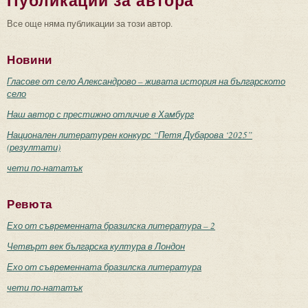
Публикации за автора
Все още няма публикации за този автор.
Новини
Гласове от село Александрово – живата история на българското
село
Наш автор с престижно отличие в Хамбург
Национален литературен конкурс “Петя Дубарова ‘2025”
(резултати)
чети по-нататък
Ревюта
Ехо от съвременната бразилска литература – 2
Четвърт век българска култура в Лондон
Ехо от съвременната бразилска литература
чети по-нататък