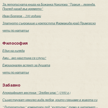
За летописната книга на Божанка Николова “Тракия – легенда.
Поглед назад във времето”
Иван Богоров – 200 години
Златното съкровище и крепостта Фармакида край Приморско
чети по-нататък
Философия
Един на хиляда
Ами... ако наистина се случи?
Емоционален аспект за душата
чети по-нататък
Забавно
Апокрифният вестник “Злобен глас” (1980 г.)
Съществуват няколко вида любов, които срещаме в живота си
“Литературни” коментари под “културни” теми в интернет –