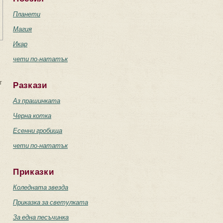
Планети
Магия
Икар
чети по-нататък
т
Разкази
Аз прашинката
Черна котка
Есенни гробища
чети по-нататък
Приказки
Коледната звезда
Приказка за светулката
За една песъчинка