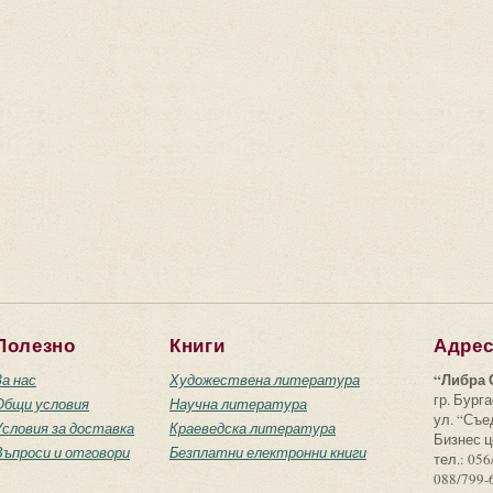
Полезно
Книги
Адре
“Либра 
За нас
Художествена литература
гр. Бурга
Общи условия
Научна литература
ул. “Съ
Условия за доставка
Краеведска литература
Бизнес ц
Въпроси и отговори
Безплатни електронни книги
тел.: 056
088/799-