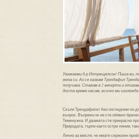
Уважаеми д-р Изтрещялсон! Пиша ви, п
жена си. Аз се казвам Трендафил Тренд
получава. Ставам в 2 вечерта и отивам
доста време насам, всичко ми изглежда
Скъпи Трендафиле! Ако погледнем по-дъ
въпрос. Въпреки,че не сте обявил брачен
Теменужка. И двамата сте прекрасно про
Природата, търпи както остри линии, така
Лично аз мисля, че имате сериозен проб