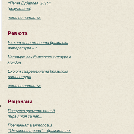
“Петя Дубарова ‘2025”
(резултати)
чети по-нататък
Ревюта
Ехо от съвременната бразилска
литература – 2
Четвърт век българска култура в
Лондон
Ехо от съвременната бразилска
литература
чети по-нататък
Рецензии
я
Препуска времето отвъд
първичния си чар...
Поетичната антология
“Омълнени треви” – драматично-