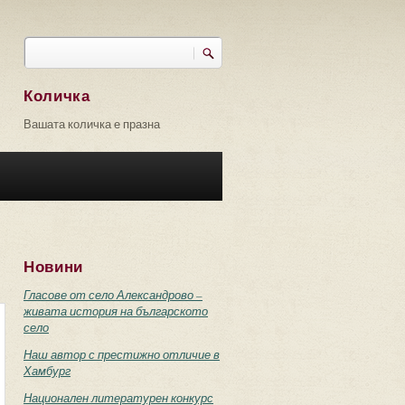
Търси
Форма за търсене
Количка
Вашата количка е празна
Новини
Гласове от село Александрово –
живата история на българското
село
Наш автор с престижно отличие в
Хамбург
Национален литературен конкурс