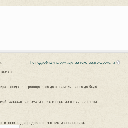
По-подробна информация за текстовите формати
е.
екъсват
рат в кода на страницата, за да се намали шанса да бъдат
имейл адресите автоматично се конвертират в хипервръзки.
 сте човек и да предпази от автоматизирани спам.