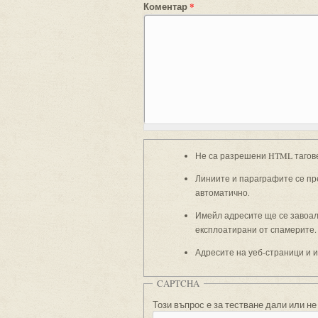
Коментар
*
Не са разрешени HTML тагов
Линиите и параграфите се пр
автоматично.
Имейл адресите ще се завоали
експлоатирани от спамерите.
Адресите на уеб-страници и 
CAPTCHA
Този въпрос е за тестване дали или не