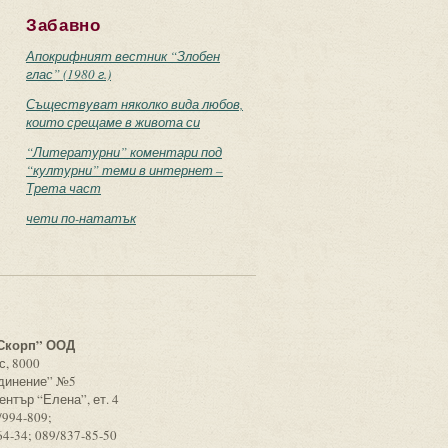
Забавно
Апокрифният вестник “Злобен
глас” (1980 г.)
Съществуват няколко вида любов,
които срещаме в живота си
“Литературни” коментари под
“културни” теми в интернет –
Трета част
чети по-нататък
с
Скорп” ООД
с, 8000
единение” №5
ентър “Елена”, ет. 4
/994-809;
64-34; 089/837-85-50