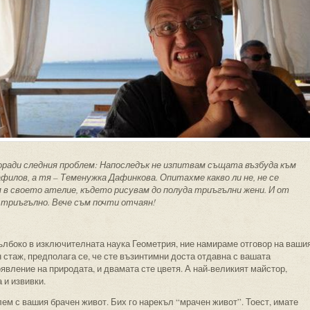
оради следния проблем: Напоследък не изпитвам същата възбуда към
афилов, а тя – Теменужка Дафинкова. Опитахме какво ли не, не се
 в своето ателие, където рисувам до полуда триъгълни жени. И от
 триъгълно. Вече съм почти отчаян!
лбоко в изключителната наука Геометрия, ние намираме отговор на ваши
 стаж, предполага се, че сте възинтимни доста отдавна с вашата
явление на природата, и двамата сте цветя. А най-великият майстор,
 и извивки.
лем с вашия брачен живот. Бих го нарекъл “мрачен живот”. Тоест, имате