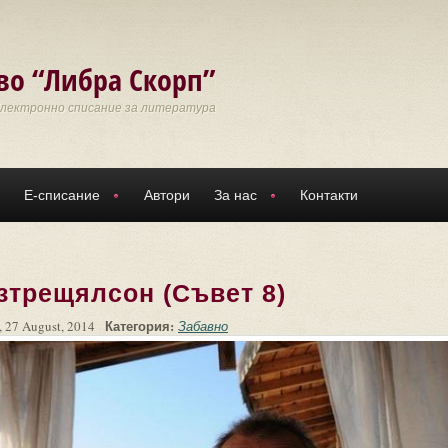
во “Либра Скорп”
Електронно списание за литература
Е-списание
Автори
За нас
Контакти
зтрещялсон (Съвет 8)
Категория:
 27 August, 2014
Забавно