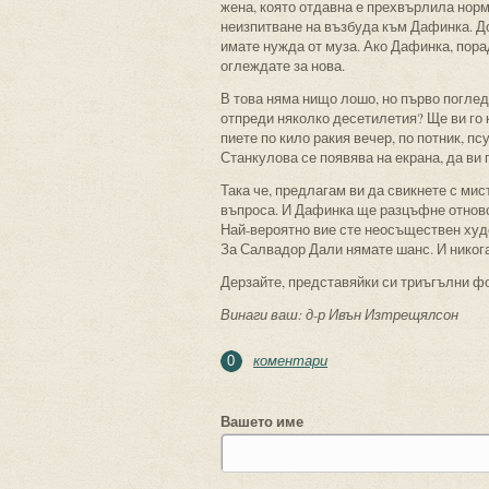
жена, която отдавна е прехвърлила норм
неизпитване на възбуда към Дафинка. До
имате нужда от муза. Ако Дафинка, порад
оглеждате за нова.
В това няма нищо лошо, но първо погледн
отпреди няколко десетилетия? Ще ви го 
пиете по кило ракия вечер, по потник, пс
Станкулова се появява на екрана, да ви 
Така че, предлагам ви да свикнете с мис
въпроса. И Дафинка ще разцъфне отново,
Най-вероятно вие сте неосъществен худо
За Салвадор Дали нямате шанс. И никога
Дерзайте, представяйки си триъгълни ф
Винаги ваш: д-р Ивън Изтрещялсон
коментари
0
Вашето име