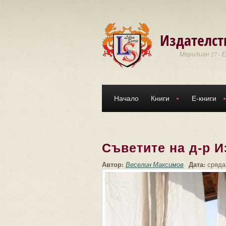
Премини към основното съдържание
Издателст
Меридиан 27 - 
Начало
Книги
Е-книги
Съветите на д-р И
Автор:
Дата:
Веселин Максимов
сряда,