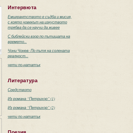
Интервюта
Емигрантството е съдба и мисия,
с която човекът на изкуството
трябва да се научи да живее
С библейски взор по пътищата на
времето...
Чони Чонев: По пътя на солената
реалност...
чети по-нататък
Литература
Средството
Из романа “Петрихор” (1)
Из романа “Петрихор” (2)
чети по-нататък
Поезия