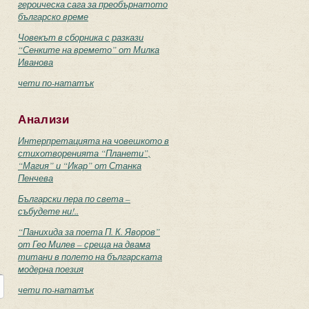
героическа сага за преобърнатото
българско време
Човекът в сборника с разкази
“Сенките на времето” от Милка
Иванова
чети по-нататък
Анализи
Интерпретацията на човешкото в
стихотворенията “Планети”,
“Магия” и “Икар” от Станка
Пенчева
Български пера по света –
събудете ни!..
“Панихида за поета П. К. Яворов”
от Гео Милев – среща на двама
титани в полето на българската
модерна поезия
чети по-нататък