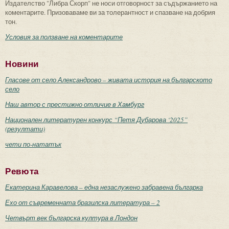
Издателство "Либра Скорп" не носи отговорност за съдържанието на
коментарите. Призоваваме ви за толерантност и спазване на добрия
тон.
Условия за ползване на коментарите
Новини
Гласове от село Александрово – живата история на българското
село
Наш автор с престижно отличие в Хамбург
Национален литературен конкурс “Петя Дубарова ‘2025”
(резултати)
чети по-нататък
Ревюта
Екатерина Каравелова – една незаслужено забравена българка
Ехо от съвременната бразилска литература – 2
Четвърт век българска култура в Лондон