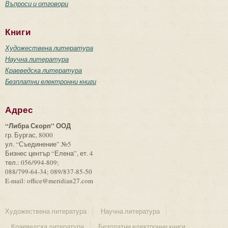
Въпроси и отговори
Книги
Художествена литература
Научна литература
Краеведска литература
Безплатни електронни книги
Адрес
“Либра Скорп” ООД
гр. Бургас, 8000
ул. “Съединение” №5
Бизнес център “Елена”, ет. 4
тел.: 056/994-809;
088/799-64-34; 089/837-85-50
E-mail: office@meridian27.com
Художествена литература
Научна литература
Краеведска литература
Безплатни електронни книги