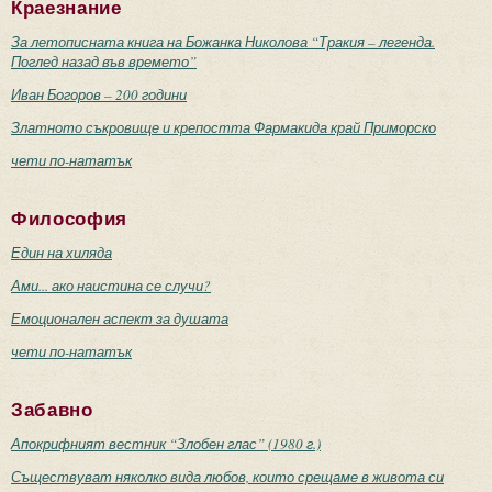
Краезнание
За летописната книга на Божанка Николова “Тракия – легенда.
Поглед назад във времето”
Иван Богоров – 200 години
Златното съкровище и крепостта Фармакида край Приморско
чети по-нататък
Философия
Един на хиляда
Ами... ако наистина се случи?
Емоционален аспект за душата
чети по-нататък
Забавно
Апокрифният вестник “Злобен глас” (1980 г.)
Съществуват няколко вида любов, които срещаме в живота си