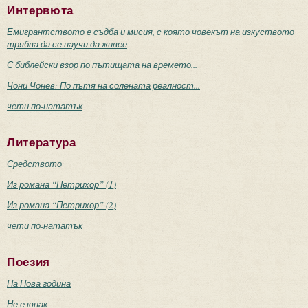
Интервюта
Емигрантството е съдба и мисия, с която човекът на изкуството
трябва да се научи да живее
С библейски взор по пътищата на времето...
Чони Чонев: По пътя на солената реалност...
чети по-нататък
Литература
Средството
Из романа “Петрихор” (1)
Из романа “Петрихор” (2)
чети по-нататък
Поезия
На Нова година
Не е юнак