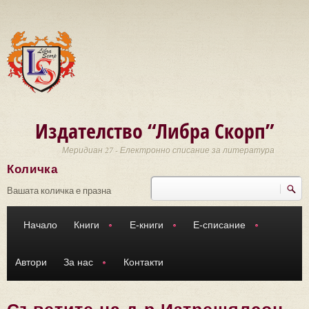
Премини към основното съдържание
Издателство “Либра Скорп”
Меридиан 27 - Електронно списание за литература
Количка
Търси
Форма за търсене
Вашата количка е празна
Начало
Книги
Е-книги
Е-списание
Автори
За нас
Контакти