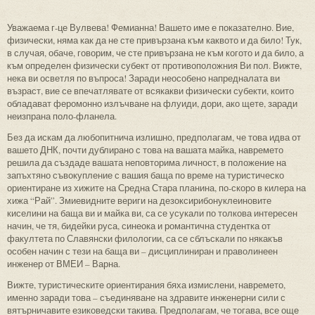
Уважаема г-це Вулвева! Фемианна! Вашето име е показателно. Вие,
физически, няма как да не сте привързана към каквото и да било! Тук,
в случая, обаче, говорим, че сте привързана не към когото и да било, а
към определен физически субект от противоположния Ви пол. Вижте,
нека ви осветля по въпроса! Заради неособено напредналата ви
възраст, вие се впечатлявате от всякакви физически субекти, които
обладават феромонно излъчване на флуиди, дори, ако щете, заради
неизпрана поло-фланела.
Без да искам да любопитнича излишно, предполагам, че това идва от
вашето ДНК, почти дублирано с това на вашата майка, навремето
решила да създаде вашата неповторима личност, в положение на
запъхтяно съвокупление с вашия баща по време на туристическо
ориентиране из хижите на Средна Стара планина, по-скоро в килера на
хижа “Рай”. Змиевидните вериги на дезоксирибонуклеиновите
киселини на баща ви и майка ви, са се усукали по толкова интересен
начин, че тя, бидейки руса, синеока и романтична студентка от
факултета по Славянски филологии, са се сблъскали по някакъв
особен начин с тези на баща ви – дисциплиниран и праволинеен
инженер от ВМЕИ – Варна.
Вижте, туристическите ориентирания бяха измислени, навремето,
именно заради това – съединяване на здравите инженерни сили с
вятърничавите езиковедски такива. Предполагам, че тогава, все още