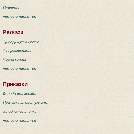
Планети
чети по-нататък
Разкази
Три куршума време
Аз прашинката
Черна котка
чети по-нататък
Приказки
Коледната звезда
Приказка за светулката
За една песъчинка
чети по-нататък