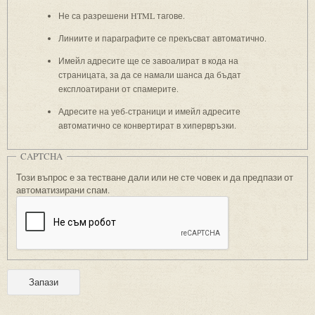
Не са разрешени HTML тагове.
Линиите и параграфите се прекъсват автоматично.
Имейл адресите ще се завоалират в кода на
страницата, за да се намали шанса да бъдат
експлоатирани от спамерите.
Адресите на уеб-страници и имейл адресите
автоматично се конвертират в хипервръзки.
CAPTCHA
Този въпрос е за тестване дали или не сте човек и да предпази от
автоматизирани спам.