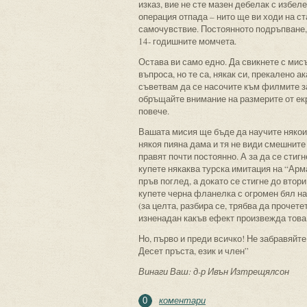
изказ, вие не сте мазен дебелак с избел
операция отпада – нито ще ви ходи на с
самочувствие. Постоянното подръпване, 
14- годишните момчета.
Остава ви само едно. Да свикнете с мис
въпроса, но те са, някак си, прекалено а
съветвам да се насочите към филмите за
обръщайте внимание на размерите от екр
повече.
Вашата мисия ще бъде да научите някои 
някоя пияна дама и тя не види смешните 
правят почти постоянно. А за да се стиг
купете някаква турска имитация на “Арм
пръв поглед, а докато се стигне до втори
купете черна фланелка с огромен бял н
(за целта, разбира се, трябва да прочет
изненадан какъв ефект произвежда това
Но, първо и преди всичко! Не забравяйт
Десет пръста, език и член”
Винаги Ваш: д-р Ивън Изтрещялсон
коментари
0