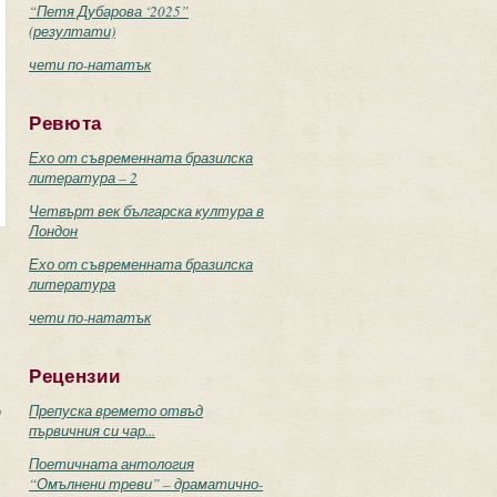
“Петя Дубарова ‘2025”
(резултати)
чети по-нататък
Ревюта
Ехо от съвременната бразилска
литература – 2
Четвърт век българска култура в
Лондон
Ехо от съвременната бразилска
литература
чети по-нататък
Рецензии
о
Препуска времето отвъд
първичния си чар...
Поетичната антология
“Омълнени треви” – драматично-