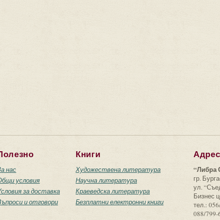
Полезно
Книги
Адре
“Либра 
За нас
Художествена литература
гр. Бурга
Общи условия
Научна литература
ул. “Съ
Условия за доставка
Краеведска литература
Бизнес ц
Въпроси и отговори
Безплатни електронни книги
тел.: 056
088/799-