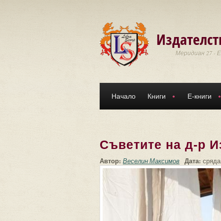
Премини към основното съдържание
Издателст
Меридиан 27 - 
Начало
Книги
Е-книги
Съветите на д-р И
Автор:
Дата:
Веселин Максимов
сряда,