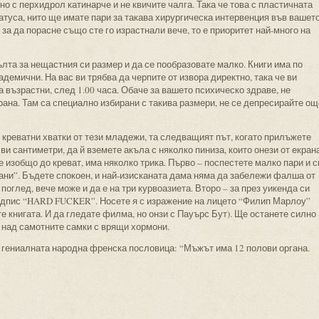
ено с перхидрол катинарче и не квичите чалга. Така че това с пластичната
татуса, нито ще имате пари за такава хирургическа интервенция във вашет
за да порасне също сте го израстнали вече, то е приоритет най-много на
ълта за нещастния си размер и да се пообразовате малко. Книги има по
кадемични. На вас ви трябва да черпите от извора директно, така че ви
 възрастни, след 1.00 часа. Обаче за вашето психическо здраве, не
ана. Там са специално избирани с такива размери, не се депресирайте ощ
креватни хватки от тези младежи, та следващият път, когато прилъжете
ви сантиметри, да й вземете акъла с няколко пиниза, които онези от екран
не изобщо до креват, има няколко трика. Първо – поспестете малко пари и с
ани”. Бъдете спокоен, и най-изисканата дама няма да забележи фалша от
 поглед, вече може и да е на три курвоазиета. Второ – за през уикенда си
адпис “HARD FUCKER”. Носете я с изражение на лицето “Филип Марлоу”
ете книгата. И да гледате филма, но онзи с Пауърс Бут). Ще останете силно
 над самотните самки с врящи хормони.
е гениалната народна френска пословица: “Мъжът има 12 полови органа.