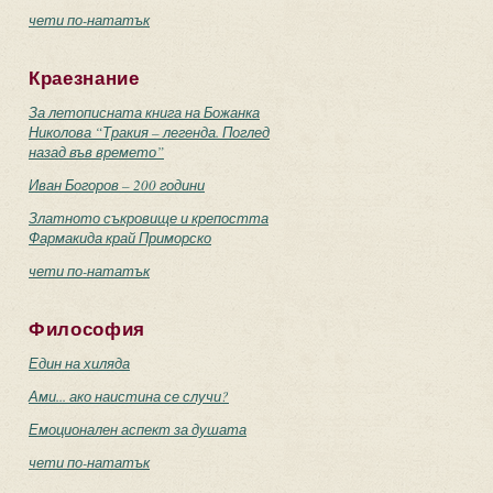
чети по-нататък
Краезнание
За летописната книга на Божанка
Николова “Тракия – легенда. Поглед
назад във времето”
Иван Богоров – 200 години
Златното съкровище и крепостта
Фармакида край Приморско
чети по-нататък
Философия
Един на хиляда
Ами... ако наистина се случи?
Емоционален аспект за душата
чети по-нататък