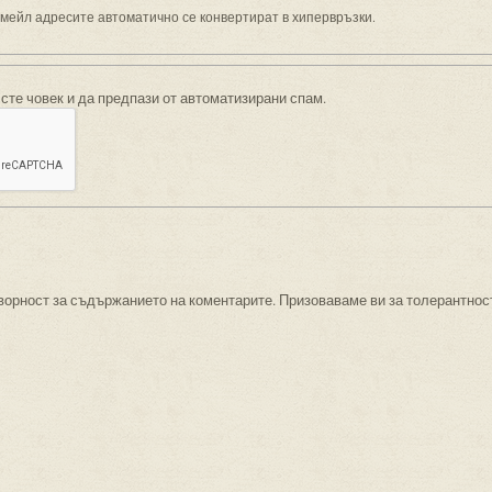
имейл адресите автоматично се конвертират в хипервръзки.
 сте човек и да предпази от автоматизирани спам.
ворност за съдържанието на коментарите. Призоваваме ви за толерантнос