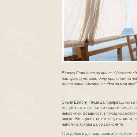
Евлоги Стрихнев ни пише: “Уважаеми д-
най-грозните, горе-долу приличам на н
лъсва наяве. Имате ли идея за моя про
Скъпи Евлоги! Няма да повярваш какъв г
същото като с жените и гърдите им – вся
ненаситно. Всъщност, в походно състояни
вижда. Всъщност, не сте се уточнил колк
наистина трябва да се замислите.
Най-добре е да предприемете козметична