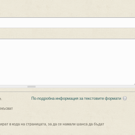
По-подробна информация за текстовите формати
е.
екъсват
рат в кода на страницата, за да се намали шанса да бъдат