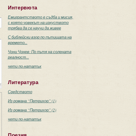
Интервюта
Емигрантството е съдба и мисия,
с която човекът на изкуството
трябва да се научи да живее
С библейски взор по пътищата на
времето...
Чони Чонев: По пътя на солената
реалност...
чети по-нататък
Литература
Средството
Из романа “Петрихор” (1)
Из романа “Петрихор” (2)
чети по-нататък
Поезия