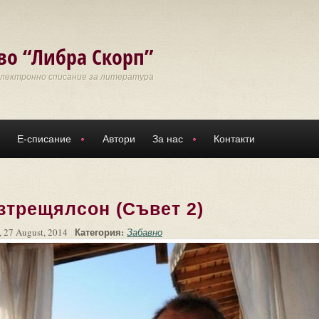
во “Либра Скорп”
Електронно списание за литература
Е-списание
Автори
За нас
Контакти
зтрещялсон (Съвет 2)
Категория:
 27 August, 2014
Забавно