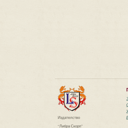
Издателство
“Либра Скорп”