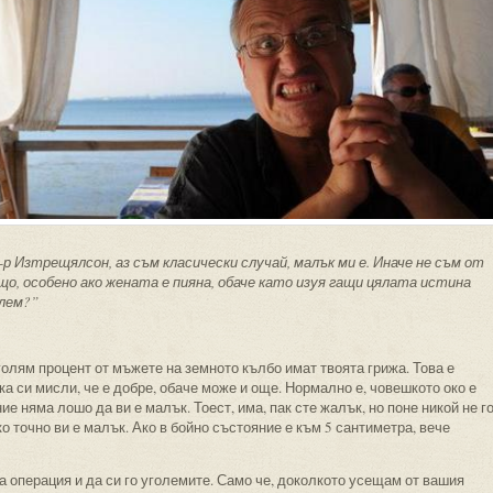
р Изтрещялсон, аз съм класически случай, малък ми е. Иначе не съм от
ещо, особено ако жената е пияна, обаче като изуя гащи цялата истина
блем?”
олям процент от мъжете на земното кълбо имат твоята грижа. Това е
ка си мисли, че е добре, обаче може и още. Нормално е, човешкото око е
е няма лошо да ви е малък. Тоест, има, пак сте жалък, но поне никой не г
о точно ви е малък. Ако в бойно състояние е към 5 сантиметра, вече
 операция и да си го уголемите. Само че, доколкото усещам от вашия