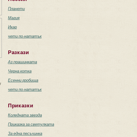
Планети
Магия
Икар
чети по-нататък
Разкази
Аз прашинката
Черна котка
Есенни гробища
т
чети по-нататък
Приказки
Коледната звезда
Приказка за светулката
За една песъчинка