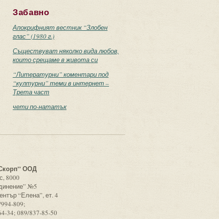
Забавно
Апокрифният вестник “Злобен
глас” (1980 г.)
Съществуват няколко вида любов,
които срещаме в живота си
“Литературни” коментари под
“културни” теми в интернет –
Трета част
чети по-нататък
с
Скорп” ООД
с, 8000
единение” №5
ентър “Елена”, ет. 4
/994-809;
64-34; 089/837-85-50