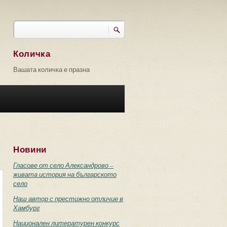
Търси
Форма за търсене
Количка
Вашата количка е празна
Новини
Гласове от село Александрово –
живата история на българското
село
Наш автор с престижно отличие в
Хамбург
Национален литературен конкурс