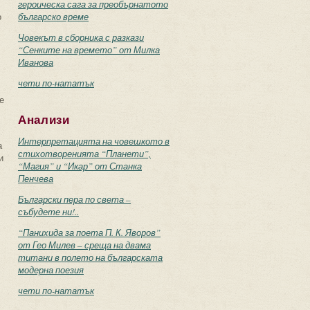
героическа сага за преобърнатото
о
българско време
Човекът в сборника с разкази
“Сенките на времето” от Милка
Иванова
чети по-нататък
е
Анализи
Интерпретацията на човешкото в
а
стихотворенията “Планети”,
и
“Магия” и “Икар” от Станка
Пенчева
Български пера по света –
събудете ни!..
“Панихида за поета П. К. Яворов”
от Гео Милев – среща на двама
титани в полето на българската
модерна поезия
чети по-нататък