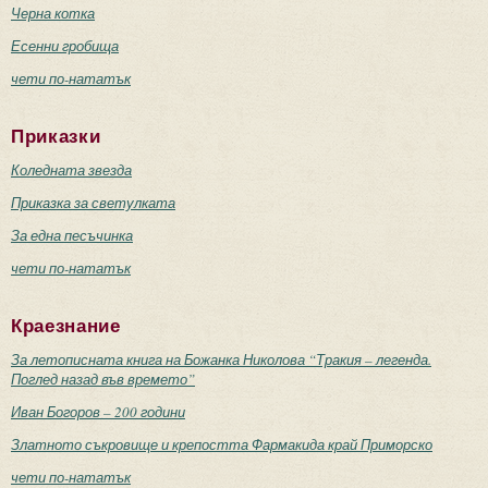
Черна котка
Есенни гробища
чети по-нататък
Приказки
Коледната звезда
Приказка за светулката
За една песъчинка
чети по-нататък
Краезнание
За летописната книга на Божанка Николова “Тракия – легенда.
Поглед назад във времето”
Иван Богоров – 200 години
Златното съкровище и крепостта Фармакида край Приморско
чети по-нататък