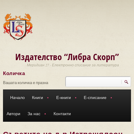
Премини към основното съдържание
Издателство “Либра Скорп”
Меридиан 27 - Електронно списание за литература
Количка
Търси
Форма за търсене
Вашата количка е празна
Начало
Книги
Е-книги
Е-списание
Автори
За нас
Контакти