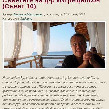
Съветите на д-р Изтрещялсон
(Съвет 10)
Автор:
Дата:
Веселин Максимов
сряда, 27 August, 2014
Категория:
Забавно
Ненагледна Вулвова ни пише: Уважаеми д-р Изтрещялсон! С моя
съпруг Нерезан Мераклиев сме щастливи, както в материален, така
и в чисто морален план. Живеем на съпружески начала и затова
фамилиите ни са различни. Той изпълнява своите задължения
редовно и добре, но напоследък забелязвам у него изключително
силно желанние и вече силно се плаша. След такива вечери ми става
все по-трудно да отивам на работа навреме, а безсънието ми се
отразява убийствено – към обед вече клюмам на компютъра. Моля,