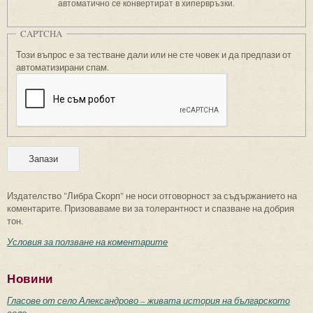
автоматично се конвертират в хипервръзки.
CAPTCHA
Този въпрос е за тестване дали или не сте човек и да предпази от
автоматизирани спам.
Издателство "Либра Скорп" не носи отговорност за съдържанието на
коментарите. Призоваваме ви за толерантност и спазване на добрия
тон.
Условия за ползване на коментарите
Новини
Гласове от село Александрово – живата история на българското