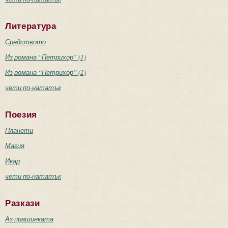
Литература
Средството
Из романа “Петрихор” (1)
Из романа “Петрихор” (2)
чети по-нататък
Поезия
Планети
Магия
Икар
чети по-нататък
Разкази
Аз прашинката