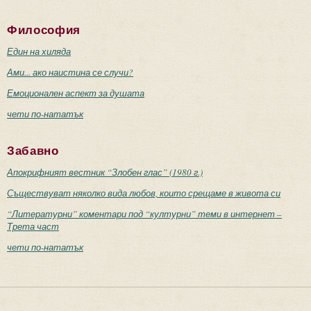
Философия
Един на хиляда
Ами... ако наистина се случи?
Емоционален аспект за душата
чети по-нататък
Забавно
Апокрифният вестник “Злобен глас” (1980 г.)
Съществуват няколко вида любов, които срещаме в живота си
“Литературни” коментари под “културни” теми в интернет –
Трета част
чети по-нататък