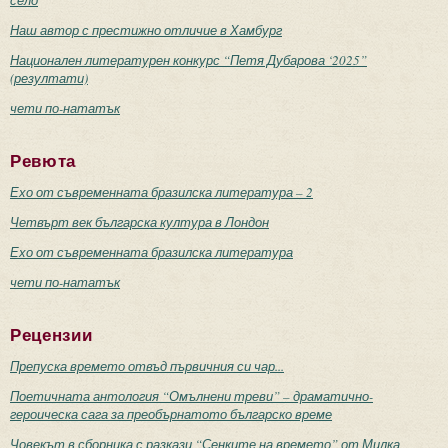
село
Наш автор с престижно отличие в Хамбург
Национален литературен конкурс “Петя Дубарова ‘2025”
(резултати)
чети по-нататък
Ревюта
Ехо от съвременната бразилска литература – 2
Четвърт век българска култура в Лондон
Ехо от съвременната бразилска литература
чети по-нататък
Рецензии
Препуска времето отвъд първичния си чар...
Поетичната антология “Омълнени треви” – драматично-
героическа сага за преобърнатото българско време
Човекът в сборника с разкази “Сенките на времето” от Милка