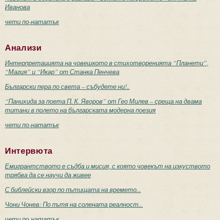
Иванова
чети по-нататък
Анализи
Интерпретацията на човешкото в стихотворенията “Планети”,
“Магия” и “Икар” от Станка Пенчева
Български пера по света – събудете ни!..
“Панихида за поета П. К. Яворов” от Гео Милев – среща на двама
титани в полето на българската модерна поезия
чети по-нататък
Интервюта
Емигрантството е съдба и мисия, с която човекът на изкуството
трябва да се научи да живее
С библейски взор по пътищата на времето...
Чони Чонев: По пътя на солената реалност...
чети по-нататък