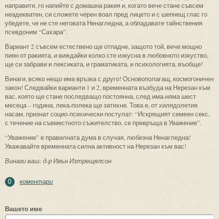
направите, го напийте с домашна ракия и, когато вече стане съвсем
неадекватен, си сложете черен воал пред лицето и с шепнещ глас го
убедете, че не сте неговата Ненагледна, а обладавате тайнствения
псевдоним “Сахара”.
Вариант 2 съвсем естествено ще отпадне, защото той, вече мощно
пиян от ракията, и виждайки колко сте изкусна в любовното изкуство,
ще си забрави и лексиката, и граматиката, и психологията, въобще!
Винаги, всяко нещо има връзка с друго! Основополагащ, космогоничен
закон! Следвайки варианти 1 и 2, временната възбуда на Нерезан към
вас, която ще стане последващо постоянна, след има-няма шест
месеца – година, лека-полека ще затихне. Това е, от хилядолетия
насам, признат социо-психически постулат: “Искрящият семеен секс,
с течение на съвместното съжителство, се превръща в Уважение”.
“Уважение” е правилната дума в случая, любезна Ненагледна!
Уважавайте временната силна активност на Нерезан към вас!
Винаги ваш: д-р Ивън Изтрещялсон
коментари
0
Вашето име