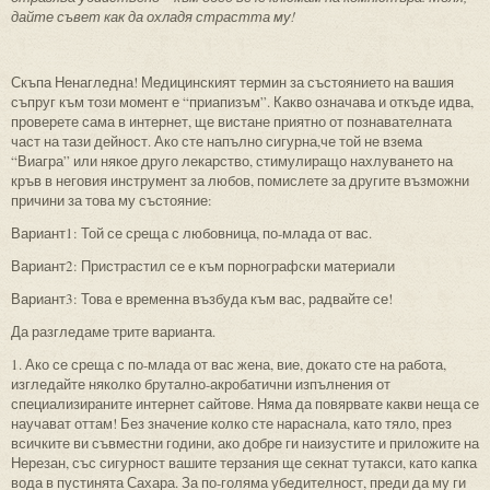
дайте съвет как да охладя страстта му!
Скъпа Ненагледна! Медицинският термин за състоянието на вашия
съпруг към този момент е “приапизъм”. Какво означава и откъде идва,
проверете сама в интернет, ще вистане приятно от познавателната
част на тази дейност. Ако сте напълно сигурна,че той не взема
“Виагра” или някое друго лекарство, стимулиращо нахлуването на
кръв в неговия инструмент за любов, помислете за другите възможни
причини за това му състояние:
Вариант1: Той се среща с любовница, по-млада от вас.
Вариант2: Пристрастил се е към порнографски материали
Вариант3: Това е временна възбуда към вас, радвайте се!
Да разгледаме трите варианта.
1. Ако се среща с по-млада от вас жена, вие, докато сте на работа,
изгледайте няколко брутално-акробатични изпълнения от
специализираните интернет сайтове. Няма да повярвате какви неща се
научават оттам! Без значение колко сте нараснала, като тяло, през
всичките ви съвместни години, ако добре ги наизустите и приложите на
Нерезан, със сигурност вашите терзания ще секнат тутакси, като капка
вода в пустинята Сахара. За по-голяма убедителност, преди да му ги