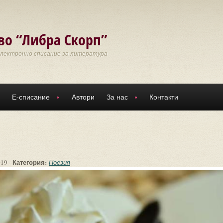
во “Либра Скорп”
Електронно списание за литература
Е-списание
Автори
За нас
Контакти
Категория:
019
Поезия