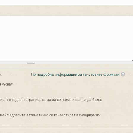
По-подробна информация за текстовите формати
е.
екъсват
рат в кода на страницата, за да се намали шанса да бъдат
имейл адресите автоматично се конвертират в хипервръзки.