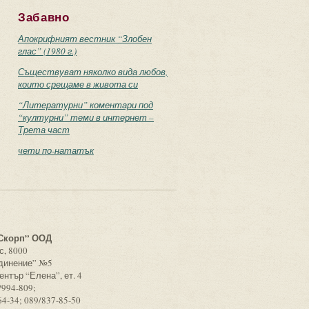
Забавно
Апокрифният вестник “Злобен
глас” (1980 г.)
Съществуват няколко вида любов,
които срещаме в живота си
“Литературни” коментари под
“културни” теми в интернет –
Трета част
чети по-нататък
с
Скорп” ООД
с, 8000
единение” №5
ентър “Елена”, ет. 4
/994-809;
64-34; 089/837-85-50