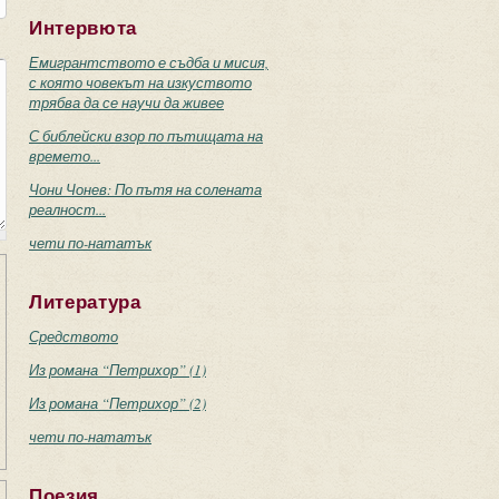
Интервюта
Емигрантството е съдба и мисия,
с която човекът на изкуството
трябва да се научи да живее
С библейски взор по пътищата на
времето...
Чони Чонев: По пътя на солената
реалност...
чети по-нататък
Литература
Средството
Из романа “Петрихор” (1)
Из романа “Петрихор” (2)
чети по-нататък
Поезия