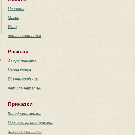
Планети
Магия
Икар
чети по-нататък
Разкази
т
Аз прашинката
Черна котка
Есенни гробища
чети по-нататък
Приказки
Коледната звезда
Приказка за светулката
За една песъчинка