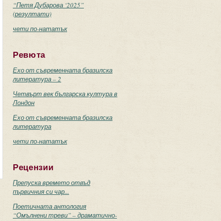
“Петя Дубарова ‘2025”
(резултати)
чети по-нататък
Ревюта
Ехо от съвременната бразилска
литература – 2
Четвърт век българска култура в
Лондон
Ехо от съвременната бразилска
литература
чети по-нататък
Рецензии
Препуска времето отвъд
първичния си чар...
Поетичната антология
“Омълнени треви” – драматично-