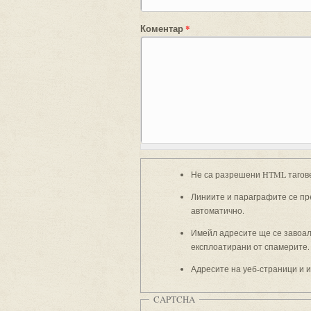
Коментар
*
Не са разрешени HTML тагов
Линиите и параграфите се пр
автоматично.
Имейл адресите ще се завоали
експлоатирани от спамерите.
Адресите на уеб-страници и 
CAPTCHA