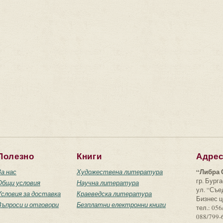
Полезно
Книги
Адре
“Либра 
За нас
Художествена литература
гр. Бурга
Общи условия
Научна литература
ул. “Съ
Условия за доставка
Краеведска литература
Бизнес ц
Въпроси и отговори
Безплатни електронни книги
тел.: 056
088/799-