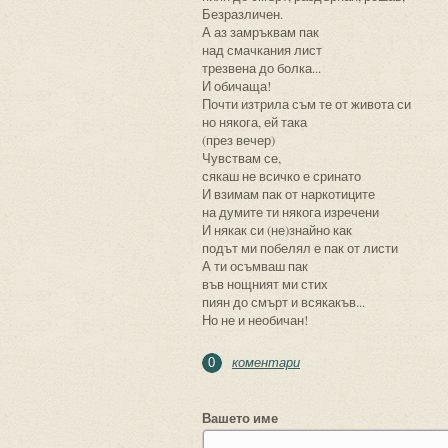
Безразличен.
А аз замръквам пак
над смачкания лист
трезвена до болка...
И обичаща!
Почти изтрила съм те от живота си
но някога, ей така
(през вечер)
Чувствам се,
сякаш не всичко е сринато
И взимам пак от наркотиците
на думите ти някога изречени
И някак си (не)знайно как
подът ми побелял е пак от листи
А ти осъмваш пак
във нощният ми стих
пиян до смърт и всякакъв...
Но не и необичан!
коментари
0
Вашето име