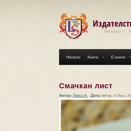
Премини към основното съдържание
Издателст
Меридиан 27 - 
Начало
Книги
Е-книги
Смачкан лист
Автор:
Дата:
Лекси А.
петък, 14 June, 2