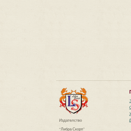
Издателство
“Либра Скорп”