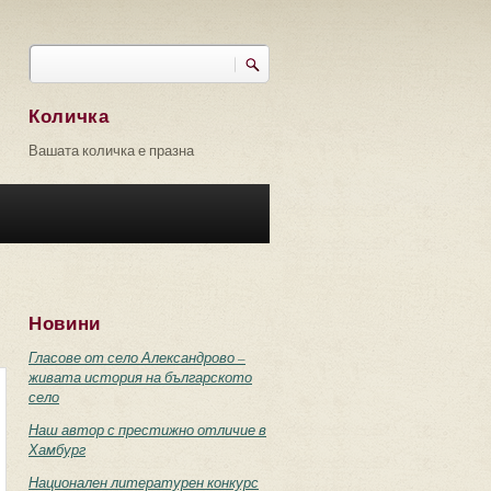
Търси
Форма за търсене
Количка
Вашата количка е празна
Новини
Гласове от село Александрово –
живата история на българското
село
Наш автор с престижно отличие в
Хамбург
Национален литературен конкурс