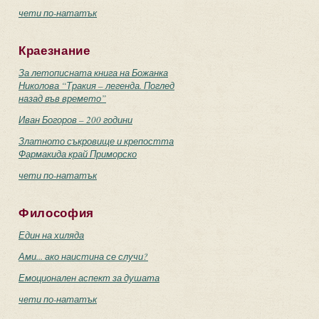
чети по-нататък
Краезнание
За летописната книга на Божанка
Николова “Тракия – легенда. Поглед
назад във времето”
Иван Богоров – 200 години
Златното съкровище и крепостта
Фармакида край Приморско
чети по-нататък
Философия
Един на хиляда
Ами... ако наистина се случи?
Емоционален аспект за душата
чети по-нататък