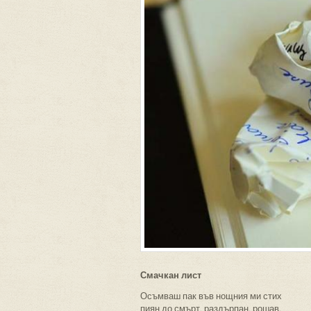
Смачкан лист
Осъмваш пак във нощния ми стих
пиян до смърт, раздърпан, рошав,