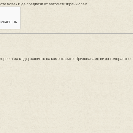
 сте човек и да предпази от автоматизирани спам.
ворност за съдържанието на коментарите. Призоваваме ви за толерантнос