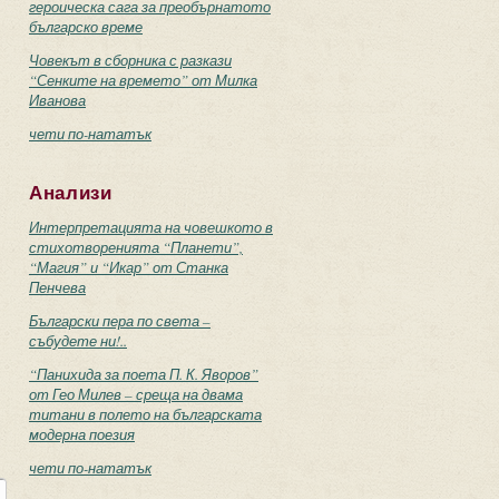
героическа сага за преобърнатото
българско време
Човекът в сборника с разкази
“Сенките на времето” от Милка
Иванова
чети по-нататък
Анализи
Интерпретацията на човешкото в
стихотворенията “Планети”,
“Магия” и “Икар” от Станка
Пенчева
Български пера по света –
събудете ни!..
“Панихида за поета П. К. Яворов”
от Гео Милев – среща на двама
титани в полето на българската
модерна поезия
чети по-нататък