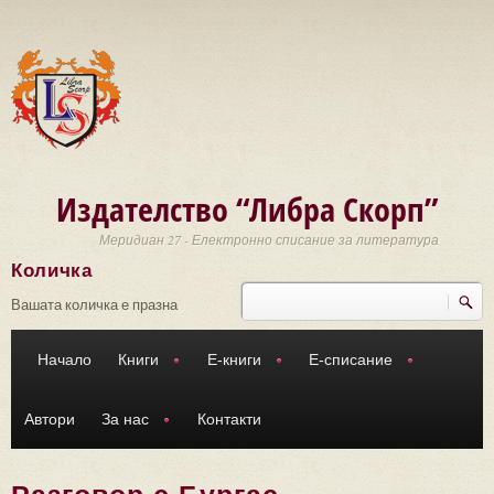
Премини към основното съдържание
Издателство “Либра Скорп”
Меридиан 27 - Електронно списание за литература
Количка
Търси
Форма за търсене
Вашата количка е празна
Начало
Книги
Е-книги
Е-списание
Автори
За нас
Контакти