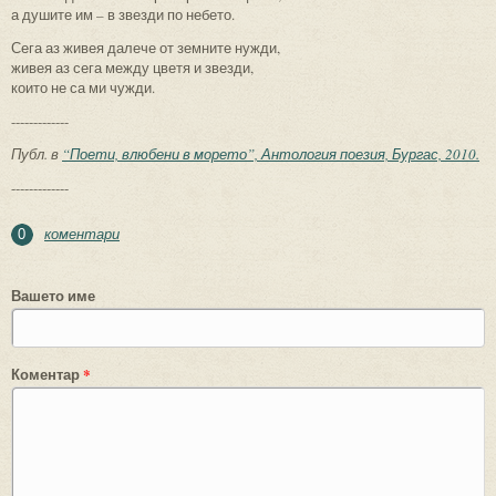
а душите им – в звезди по небето.
Сега аз живея далече от земните нужди,
живея аз сега между цветя и звезди,
които не са ми чужди.
-------------
Публ. в
“Поети, влюбени в морето”, Антология поезия, Бургас, 2010.
-------------
коментари
0
Вашето име
Коментар
*