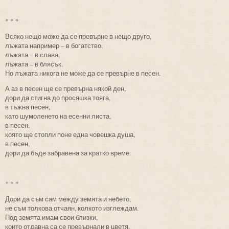
* * *
Всяко нещо може да се превърне в нещо друго,
лъжата например – в богатство,
лъжата – в слава,
лъжата – в блясък.
Но лъжата никога не може да се превърне в песен.
А аз в песен ще се превърна някой ден,
дори да стигна до просяшка тояга,
в тъжна песен,
като шумоленето на есенни листа,
в песен,
която ще стопли поне една човешка душа,
в песен,
дори да бъде забравена за кратко време.
* * *
Дори да съм сам между земята и небето,
не съм толкова отчаян, колкото изглеждам.
Под земята имам свои близки,
които отдавна са се превърнали в цветя,