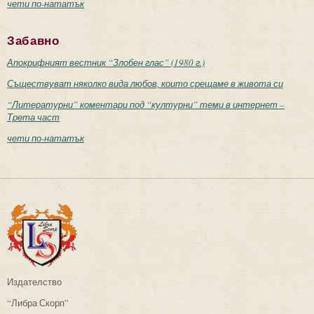
чети по-нататък
Забавно
Апокрифният вестник “Злобен глас” (1980 г.)
Съществуват няколко вида любов, които срещаме в живота си
“Литературни” коментари под “културни” теми в интернет –
Трета част
чети по-нататък
Издателство
“Либра Скорп”