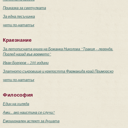
Приказка за светулката
За една песъчинка
чети по-нататък
Краезнание
За летописната книга на Божанка Николова “Тракия – легенда.
Поглед назад във времето”
Иван Богоров – 200 години
Златното съкровище и крепостта Фармакида край Приморско
чети по-нататък
Философия
Един на хиляда
Ами... ако наистина се случи?
Емоционален аспект за душата