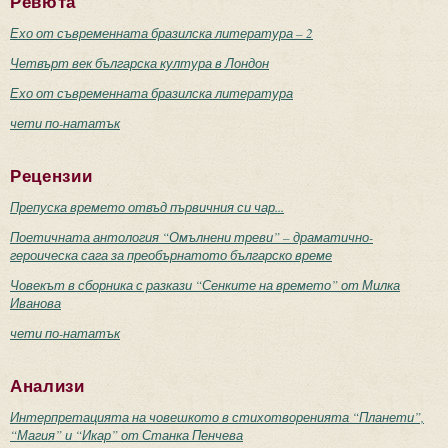
Ревюта
Ехо от съвременната бразилска литература – 2
Четвърт век българска култура в Лондон
Ехо от съвременната бразилска литература
чети по-нататък
Рецензии
Препуска времето отвъд първичния си чар...
Поетичната антология “Омълнени треви” – драматично-
героическа сага за преобърнатото българско време
Човекът в сборника с разкази “Сенките на времето” от Милка
Иванова
чети по-нататък
Анализи
Интерпретацията на човешкото в стихотворенията “Планети”,
“Магия” и “Икар” от Станка Пенчева