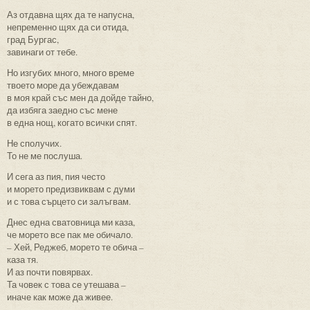
Аз отдавна щях да те напусна,
непременно щях да си отида,
град Бургас,
завинаги от тебе.
Но изгубих много, много време
твоето море да убеждавам
в моя край със мен да дойде тайно,
да избяга заедно със мене
в една нощ, когато всички спят.
Не сполучих.
То не ме послуша.
И сега аз пия, пия често
и морето предизвиквам с думи
и с това сърцето си залъгвам.
Днес една сватовница ми каза,
че морето все пак ме обичало.
– Хей, Реджеб, морето те обича –
каза тя.
И аз почти повярвах.
Та човек с това се утешава –
иначе как може да живее.