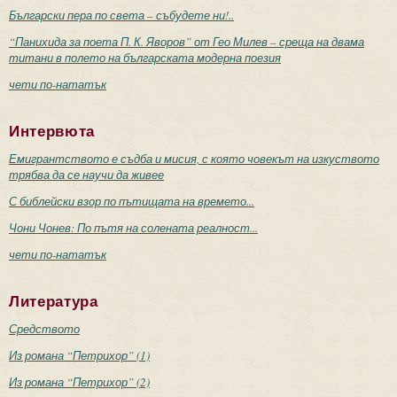
Български пера по света – събудете ни!..
“Панихида за поета П. К. Яворов” от Гео Милев – среща на двама
титани в полето на българската модерна поезия
чети по-нататък
Интервюта
Емигрантството е съдба и мисия, с която човекът на изкуството
трябва да се научи да живее
С библейски взор по пътищата на времето...
Чони Чонев: По пътя на солената реалност...
чети по-нататък
Литература
Средството
Из романа “Петрихор” (1)
Из романа “Петрихор” (2)