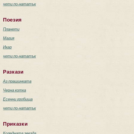
чети по-нататък
Поезия
Планети
Магия
Икар
чети по-нататък
Разкази
Аз прашинката
Черна котка
Есенни гробища
чети по-нататък
Приказки
Коледната звезда