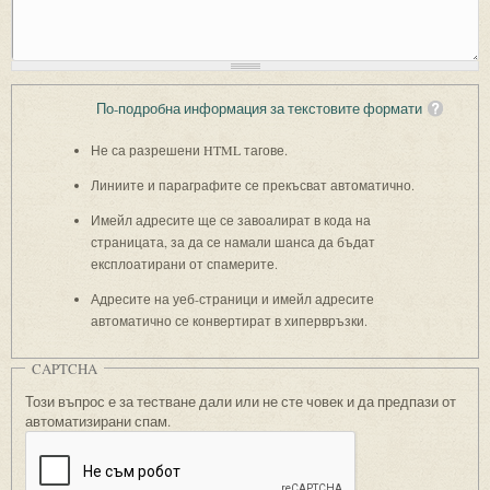
По-подробна информация за текстовите формати
Не са разрешени HTML тагове.
Линиите и параграфите се прекъсват автоматично.
Имейл адресите ще се завоалират в кода на
страницата, за да се намали шанса да бъдат
експлоатирани от спамерите.
Адресите на уеб-страници и имейл адресите
автоматично се конвертират в хипервръзки.
CAPTCHA
Този въпрос е за тестване дали или не сте човек и да предпази от
автоматизирани спам.