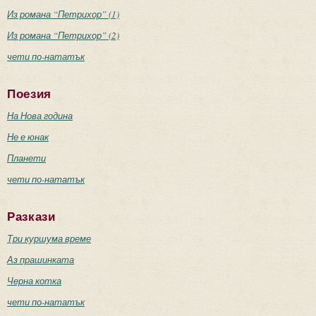
Из романа “Петрихор” (1)
Из романа “Петрихор” (2)
чети по-нататък
Поезия
На Нова година
Не е юнак
Планети
чети по-нататък
Разкази
Три куршума време
Аз прашинката
Черна котка
чети по-нататък