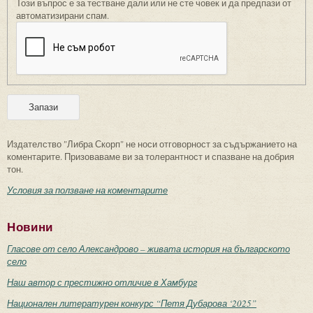
Този въпрос е за тестване дали или не сте човек и да предпази от
автоматизирани спам.
Издателство "Либра Скорп" не носи отговорност за съдържанието на
коментарите. Призоваваме ви за толерантност и спазване на добрия
тон.
Условия за ползване на коментарите
Новини
Гласове от село Александрово – живата история на българското
село
Наш автор с престижно отличие в Хамбург
Национален литературен конкурс “Петя Дубарова ‘2025”