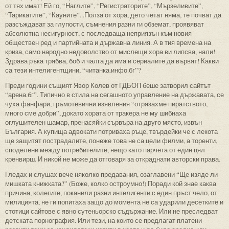
от тях имат! Ей го, “Наглите”, “Регистраторите”, “Мързеливите”,
“Тарикатите”, “Кауните”...Полза от хора, дето четат няма, те почват да
разсъждават за глупости, съмнения разни ги обземат, проявяват
абсолютна несигурност, с последваща неприязън към новия
обществен ред и партийната и държавна линия. А в тия времена на
криза, само народно недоволство от мислещи хора ви липсва, нали!
Здрава ръка трябва, боб и чалга да има и сериалите да вървят! Какви
са тези интелигентщини, “читанка.инфо.бг”?
Преди години същият Явор Колев от ГДБОП беше затворил сайтът
“арена.бг”. Типично в стила на сегашното управление на държавата, се
чуха фанфари, гръмотевични изявления “отрязахме пиратството,
много сме добри”, докато хората от тракера не му шибнаха
оглушителен шамар, пренасяйки сървъра на друго място, извън
България. А купища адвокати потриваха ръце, твърдейки че с лекота
ще защитят пострадалите, понеже това не са цели филми, а торенти,
споделени между потребителите, нещо като парчета от един цял
кренвирш. И никой не може да отговаря за откраднати авторски права.
Гледах и слушах вече няколко предавания, озаглавени “Ще изяде ли
мишката книжката?” (Боже, колко остроумно!) Поради кой знае каква
причина, колегите, поканили разни интелигенти с един пръст чело, от
милицията, не ги попитаха защо до момента не са ударили десетките и
стотици сайтове с явно сутеньорско съдържание. Или не преследват
детската порнография. Или тези, на които се предлагат платени