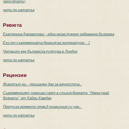
(резултати)
чети по-нататък
Ревюта
Екатерина Каравелова – една незаслужено забравена българка
Ехо от съвременната бразилска литература – 2
Четвърт век българска култура в Лондон
чети по-нататък
Рецензии
Животът ни – прощален дар за вечността...
Съвременният човешки свят в стихосбирката “Нарисувай
болката” от Хайри Хамдан
Препуска времето отвъд първичния си чар...
чети по-нататък