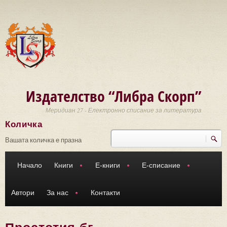
Премини към основното съдържание
Издателство “Либра Скорп”
Меридиан 27 - Електронно списание за литература
Количка
Търси
Форма за търсене
Вашата количка е празна
Начало
Книги
Е-книги
Е-списание
Автори
За нас
Контакти