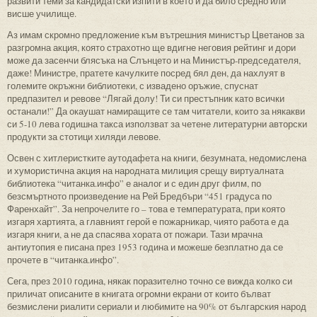
развити теми за кандидатски изпити в което и да било средно или
висше училище.
Аз имам скромно предложение към вътрешния министър Цветанов за
разгромна акция, която страхотно ще вдигне неговия рейтинг и дори
може да засенчи блясъка на Слънцето и на Министър-председателя,
даже! Министре, пратете качулките посред бял ден, да нахлуят в
големите окръжни библиотеки, с извадено оръжие, спуснат
предпазител и ревове “Лягай долу! Ти си престъпник като всички
останали!” Да окаушат намиращите се там читатели, които за някакви
си 5-10 лева годишна такса използват за четене литературни авторски
продукти за стотици хиляди левове.
Освен с хитлеристките аутодафета на книги, безумната, недомислена
и хумористична акция на народната милиция срещу виртуалната
библиотека “читанка.инфо” е аналог и с един друг филм, по
безсмъртното произведение на Рей Бредбъри “451 градуса по
Фаренхайт”. За непрочелите го – това е температурата, при която
изгаря хартията, а главният герой е пожарникар, чиято работа е да
изгаря книги, а не да спасява хората от пожари. Тази мрачна
антиутопия е писана през 1953 година и можеше безплатно да се
прочете в “читанка.инфо”.
Сега, през 2010 година, някак поразително точно се вижда колко си
приличат описаните в книгата огромни екрани от които бълват
безмислени риалити сериали и любимите на 90% от българския народ