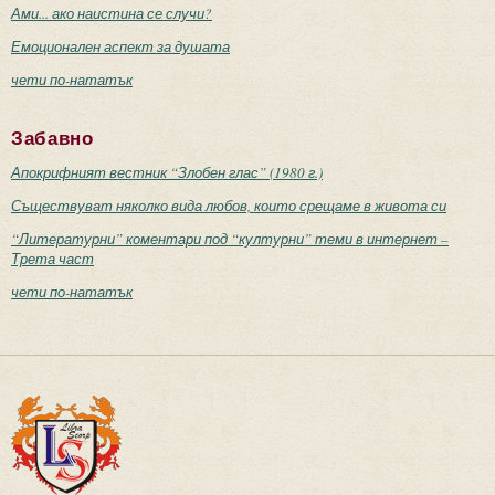
Ами... ако наистина се случи?
Емоционален аспект за душата
чети по-нататък
Забавно
Апокрифният вестник “Злобен глас” (1980 г.)
Съществуват няколко вида любов, които срещаме в живота си
“Литературни” коментари под “културни” теми в интернет –
Трета част
чети по-нататък