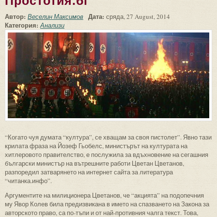
Простотия.бг
Автор:
Дата:
Веселин Максимов
сряда, 27 August, 2014
Категория:
Анализи
“Когато чуя думата “култура”, се хващам за своя пистолет”. Явно тази
крилата фраза на Йозеф Гьобелс, министърът на културата на
хитлеровото правителство, е послужила за вдъхновение на сегашния
български министър на вътрешните работи Цветан Цветанов,
разпоредил затварянето на интернет сайта за литература
“читанка.инфо”.
Аргументите на милиционера Цветанов, че “акцията” на подопечния
му Явор Колев била предизвикана в името на спазването на Закона за
авторското право, са по-тъпи и от най-противния чалга текст. Това,