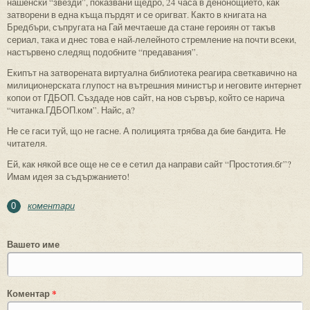
нашенски “звезди”, показвани щедро, 24 часа в денонощието, как
затворени в една къща пърдят и се оригват. Както в книгата на
Бредбъри, съпругата на Гай мечтаеше да стане героиян от такъв
сериал, така и днес това е най-лелейното стремление на почти всеки,
настървено следящ подобните “предавания”.
Екипът на затворената виртуална библиотека реагира светкавично на
милиционерската глупост на вътрешния министър и неговите интернет
копои от ГДБОП. Създаде нов сайт, на нов сървър, който се нарича
“читанка.ГДБОП.ком”. Найс, а?
Не се гаси туй, що не гасне. А полицията трябва да бие бандита. Не
читателя.
Ей, как някой все още не се е сетил да направи сайт “Простотия.бг”?
Имам идея за съдържанието!
коментари
0
Вашето име
Коментар
*