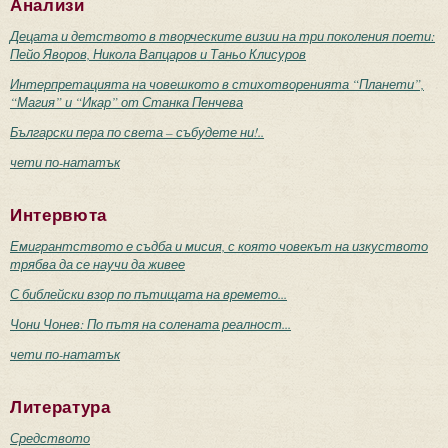
Анализи
Децата и детството в творческите визии на три поколения поети:
Пейо Яворов, Никола Вапцаров и Таньо Клисуров
Интерпретацията на човешкото в стихотворенията “Планети”,
“Магия” и “Икар” от Станка Пенчева
Български пера по света – събудете ни!..
чети по-нататък
Интервюта
Емигрантството е съдба и мисия, с която човекът на изкуството
трябва да се научи да живее
С библейски взор по пътищата на времето...
Чони Чонев: По пътя на солената реалност...
чети по-нататък
Литература
Средството