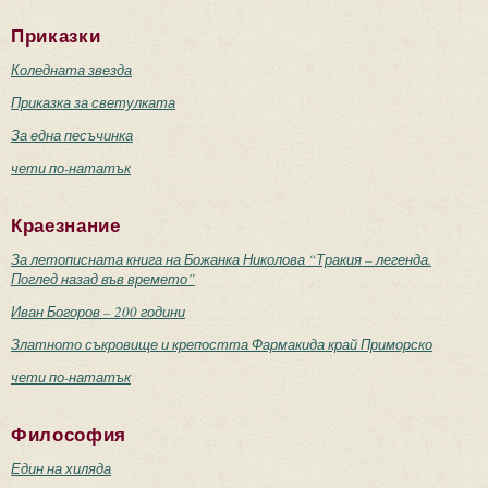
Приказки
Коледната звезда
Приказка за светулката
За една песъчинка
чети по-нататък
Краезнание
За летописната книга на Божанка Николова “Тракия – легенда.
Поглед назад във времето”
Иван Богоров – 200 години
Златното съкровище и крепостта Фармакида край Приморско
чети по-нататък
Философия
Един на хиляда