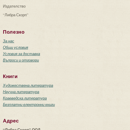
Издателство
“Либра Скорп”
Полезно
За нас
Общи условия
Условия за доставка
Въпроси и отговори
Книги
Художествена литература
Научна литература
Краеведска литература
Безплатни електронни книги
Адрес
“Либра Скорп” ООД