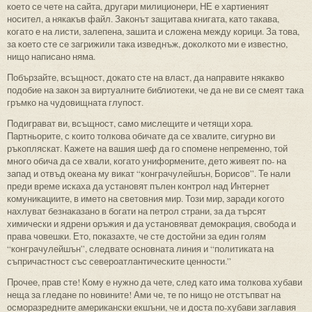
което се чете на сайта, другари милиционери, НЕ е хартиеният
носител, а някакъв файл. Законът защитава книгата, като такава,
когато е на листи, залепена, зашита и сложена между корици. За това,
за което сте се загрижили така изведнъж, доколкото ми е известно,
нищо написано няма.
Побързайте, всъщност, докато сте на власт, да направите някакво
подобие на закон за виртуалните библиотеки, че да не ви се смеят така
гръмко на чудовищната глупост.
Подиграват ви, всъщност, само мислещите и четящи хора.
Партньорите, с които толкова обичате да се хвалите, сигурно ви
ръкопляскат. Кажете на вашия шеф да го спомене непременно, той
много обича да се хвали, когато униформените, дето живеят по- на
запад и отвъд океана му викат “конграчулейшън, Борисов”. Те нали
преди време искаха да установят пълен контрол над Интернет
комуникациите, в името на световния мир. Този мир, заради когото
нахлуват безнаказано в богати на петрол страни, за да търсят
химически и ядрени оръжия и да установяват демокрация, свобода и
права човешки. Ето, показахте, че сте достойни за един голям
“конграчулейшън”, следвате основната линия и “политиката на
съпричастност със североатлантическите ценности.”
Прочее, прав сте! Кому е нужно да чете, след като има толкова хубави
неща за гледане по новините! Ами че, те по нищо не отстъпват на
осморазредните американски екшъни, че и доста по-хубави заглавия