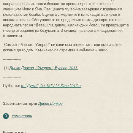
направи незначително и безцветно срещат яростния отпор на
учениците Йово и Яна. Свещената му война завършва с взривена в
класната стая бомба. Сцената с жертвите и плискащата се кръв е
апокалиптична. Сбогуващите се пред смъртта млади хора, както в
народната песен “Даваш ли, даваш, балканджи Йово”, се превръщат в
гневно отрицание на безумията. В символ на вярата и националния
стоицизъм.
Самият сборник “Уморен” ни кани към размисъл – кои сме и какви
искаме да бъдем. Към какво се стремим и най-вече – защо.
---------------
[1]
Динко Динков, “Уморен”, Бургас, 2015.
---------------
Публ. във
в. “Дума”, бр. 167 / 23 Юли 2015 г.
---------------
Засегнати автори:
Динко Динков
коментари
0
Вашето име