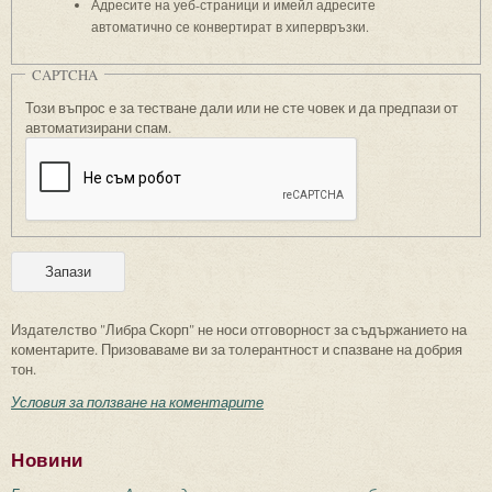
Адресите на уеб-страници и имейл адресите
автоматично се конвертират в хипервръзки.
CAPTCHA
Този въпрос е за тестване дали или не сте човек и да предпази от
автоматизирани спам.
Издателство "Либра Скорп" не носи отговорност за съдържанието на
коментарите. Призоваваме ви за толерантност и спазване на добрия
тон.
Условия за ползване на коментарите
Новини