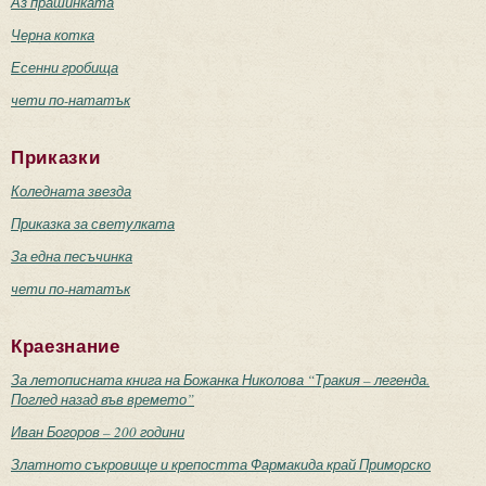
Аз прашинката
Черна котка
Есенни гробища
чети по-нататък
Приказки
Коледната звезда
Приказка за светулката
За една песъчинка
чети по-нататък
Краезнание
За летописната книга на Божанка Николова “Тракия – легенда.
Поглед назад във времето”
Иван Богоров – 200 години
Златното съкровище и крепостта Фармакида край Приморско