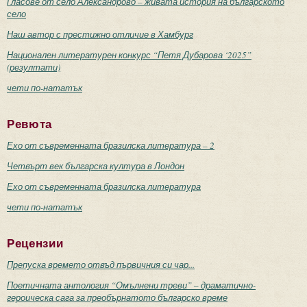
Гласове от село Александрово – живата история на българското
село
Наш автор с престижно отличие в Хамбург
Национален литературен конкурс “Петя Дубарова ‘2025”
(резултати)
чети по-нататък
Ревюта
Ехо от съвременната бразилска литература – 2
Четвърт век българска култура в Лондон
Ехо от съвременната бразилска литература
чети по-нататък
Рецензии
Препуска времето отвъд първичния си чар...
Поетичната антология “Омълнени треви” – драматично-
героическа сага за преобърнатото българско време