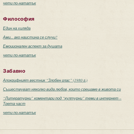
чети по-нататък
Философия
Един на хиляда
Ами... ако наистина се случи?
Емоционален аспект за душата
чети по-нататък
Забавно
Апокрифният вестник “Злобен глас” (1980 г.)
Съществуват няколко вида любов, които срещаме в живота си
“Литературни” коментари под “културни” теми в интернет –
Трета част
чети по-нататък