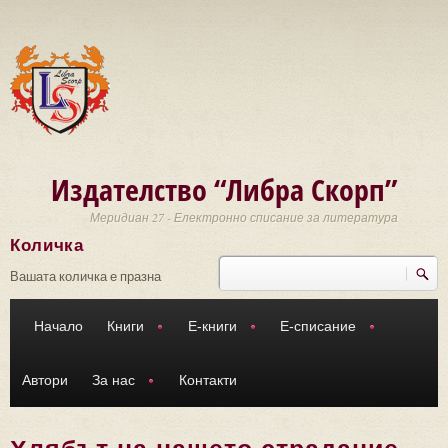
Премини към основното съдържание
Издателство “Либра Скорп”
Меридиан 27 - Електронно списание за литература
Количка
Търси
Форма за търсене
Вашата количка е празна
Начало
Книги
Е-книги
Е-списание
Автори
За нас
Контакти