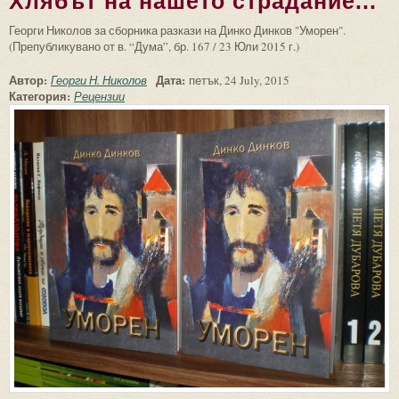
Хлябът на нашето страдание...
Георги Николов за сборника разкази на Динко Динков "Уморен".
(Препубликувано от в. “Дума”, бр. 167 / 23 Юли 2015 г.)
Автор:
Дата:
Георги Н. Николов
петък, 24 July, 2015
Категория:
Рецензии