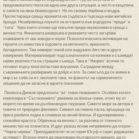
предизвикателствата на една или друга ситуация, а често и хвърлена
в лапите на явна безизходност. Но по своему борбена и мъдра.
Протестираща срещу иронията на съдбата и търсеща нови житейски
бразди. Незабравяща поуките на историята във вододела “преди” и
“сега”. Чрез които отново ще покълне преди неумолимата среща с
вечността. Финалната развръзка в разказите често загърбва
очакваните от нас изводи и поуки. Психологическата мотивация на
героите се измества в кодовете на митичното, иреалното,
баладичното. Там намират покой или жадувано бягство в други
измерения. Материализират подсъзнателните си копнежи и съзиждат
наяве реалността на страшни сънища. Така в “Уморен” всички те
почиват върху многопластови внушения. Съградени между
съвременните разбирания за добро и зло. За смисъла да се живее в
мир със себе си и с околните така, че факелът на хармоничното
общение да не загасне в идните поколения.
Понякога Динков предпочита “аз” повествованието. Особено когато
композира в “Състезанието” реквием за близък човек, отнет му от
морето по време на дълбоководно гмуркане. Самото море за автора е
повече от природен феномен. Символ на гневна ласка, връщаща на
брега разбити лодки и спомена за нечий близък. И едновременно –
спокойна красота. Обречена на вечност, за разлика от тленното
множество на планетата. И друг разказ искам непременно да откроя –
“Черна черква”. Преподавателят по история Юсуф е скрит радикален
ислямист. Всички опити да омаловажи българското минало, да го