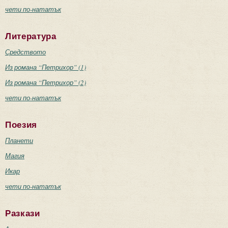
чети по-нататък
Литература
Средството
Из романа “Петрихор” (1)
Из романа “Петрихор” (2)
чети по-нататък
Поезия
Планети
Магия
Икар
чети по-нататък
Разкази