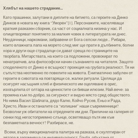
Хлябът на нашето страдание...
Като прашинки, залутани в диплите на битието, са героите на Динко
Динков в новата му книга “Уморен”[1]. Персонажите, населяващи
краткия разказен сборник, са част от социалната низина у нас. И
олицетворяват понятието за малкия човек в литературата ни днес.
Неудачници, наркомани, забравени от Бога селски люде... Рибари,
които влажната лапа на морето след миг ще прати в дълбините, болни
хора и други още страдалци си дават среща по страниците на
творбата. Митарствата, на които са подложени, провокират по
ненатрапчив, ала философски начин съзнанието на читателя. Защото
споделеното от Динко е всъщност проекция на грубата реалност. Тя ни
съпътства неотменно по повелите на живота. Енигматично забулен от
героите в сивотата на повтарящи се, жалки ритуали. Целящи да
осигурят насъщния хляб и физическото им оцеляване в орис,
изхвърлила от олтара на ценностите си бивши илюзии. Най-вече: за
промяна към по-добро, за сигурност и видно място сред обществото.
Но нима Васил Шаблата, дядо Калю, Койчо Русев, Еньо и Рада,
Христо, Иван и останалите са “излишни” наши съвременници?
Безволни уж обитатели на отредените им дни. Прилични на галерия от
сенки под негостоприемно слънце, осветяващо пътя им към
безпаметната вечност? Разбирасе, не.
Всеки, върху емоционалната палитра на разказа, е скулптиран от
автора в запомняща се индивидуалност. Груба, объхтана от