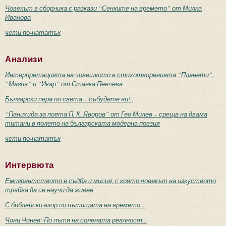
Човекът в сборника с разкази “Сенките на времето” от Милка
Иванова
чети по-нататък
Анализи
Интерпретацията на човешкото в стихотворенията “Планети”,
“Магия” и “Икар” от Станка Пенчева
Български пера по света – събудете ни!..
“Панихида за поета П. К. Яворов” от Гео Милев – среща на двама
титани в полето на българската модерна поезия
чети по-нататък
Интервюта
Емигрантството е съдба и мисия, с която човекът на изкуството
трябва да се научи да живее
С библейски взор по пътищата на времето...
Чони Чонев: По пътя на солената реалност...