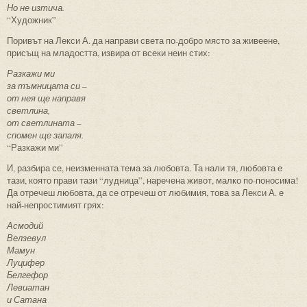
Но не изтича.
“Художник”
Поривът на Лекси А. да направи света по-добро място за живеене,
присъщ на младостта, извира от всеки неин стих:
Разкажи ми
за тъмницата си –
от нея ще направя
светлина,
от светлината –
спомен ще запаля.
“Разкажи ми”
И, разбира се, неизменната тема за любовта. Та нали тя, любовта е
тази, която прави тази “лудница”, наречена живот, малко по-поносима!
Да отречеш любовта, да се отречеш от любимия, това за Лекси А. е
най-непростимият грях:
Асмодий
Велзевул
Мамун
Луцифер
Белгефор
Левиатан
и Сатана