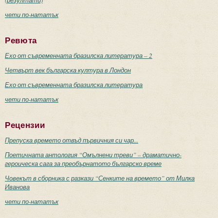
(резултати)
чети по-нататък
Ревюта
Ехо от съвременната бразилска литература – 2
Четвърт век българска култура в Лондон
Ехо от съвременната бразилска литература
чети по-нататък
Рецензии
Препуска времето отвъд първичния си чар...
Поетичната антология “Омълнени треви” – драматично-
героическа сага за преобърнатото българско време
Човекът в сборника с разкази “Сенките на времето” от Милка
Иванова
чети по-нататък