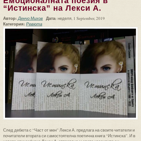
Емоционалната поезия в
“Истинска” на Лекси А.
Автор:
Дата:
Денчо Михов
неделя, 1 September, 2019
Категория:
Ревюта
След дебюта с “Част от мен” Лекси А. предлага на своите читатели и
почитатели втората си самостоятелна поетична книга “Истинска”. И в