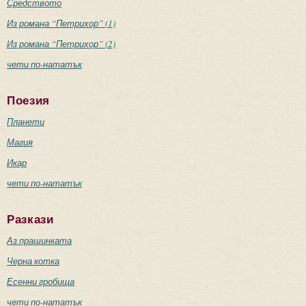
Средството
Из романа “Петрихор” (1)
Из романа “Петрихор” (2)
чети по-нататък
Поезия
Планети
Магия
Икар
чети по-нататък
Разкази
Аз прашинката
Черна котка
Есенни гробища
чети по-нататък