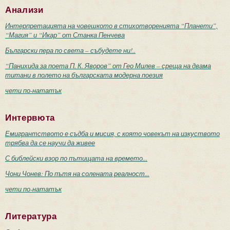
Анализи
Интерпретацията на човешкото в стихотворенията “Планети”,
“Магия” и “Икар” от Станка Пенчева
Български пера по света – събудете ни!..
“Панихида за поета П. К. Яворов” от Гео Милев – среща на двама
титани в полето на българската модерна поезия
чети по-нататък
Интервюта
Емигрантството е съдба и мисия, с която човекът на изкуството
трябва да се научи да живее
С библейски взор по пътищата на времето...
Чони Чонев: По пътя на солената реалност...
чети по-нататък
Литература