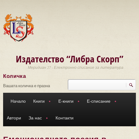
Премини към основното съдържание
Издателство “Либра Скорп”
Меридиан 27 - Електронно списание за литература
Количка
Търси
Форма за търсене
Вашата количка е празна
Начало
Книги
Е-книги
Е-списание
Автори
За нас
Контакти