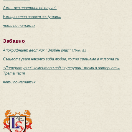
Ами... ако наистина се случи?
Емоционален аспект за душата
чети по-нататък
Забавно
Апокрифният вестник “Злобен глас” (1980 г.)
Съществуват няколко вида любов, които срещаме в живота си
“Литературни” коментари под “културни” теми в интернет –
Трета част
чети по-нататък