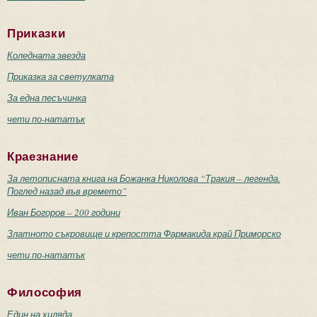
Приказки
Коледната звезда
Приказка за светулката
За една песъчинка
чети по-нататък
Краезнание
За летописната книга на Божанка Николова “Тракия – легенда.
Поглед назад във времето”
Иван Богоров – 200 години
Златното съкровище и крепостта Фармакида край Приморско
чети по-нататък
Философия
Един на хиляда