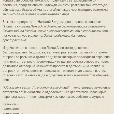
новата стихосбирка Лекси А. отправя към света красивите си
послания, споделя своите надежди и мечти, разкрива тайнството да
обичаш и да бъдеш обичан... стигайки чак до черногледите размисли
за смисъла на живота и неизбежната смърт.
За книгата редакторът Николай Владимиров откровено заявява:
“
Новата книга на Лекси А. е дяволски безкомпромисна и директна.
Сякаш забива джобно ножче с красиви орнаменти в гръдния ти кош и
после сипва лед в раните. За да продължиш да четеш –
пристрастено
”.
И действително поезията на Лекси А. не може да се чете
безпристрастно. Тя докосва, вълнува, разтърсва... оставя у читателя
въпроси за размисъл дълго след като затвори и последната страница
на книгата – въпроси, провокиращи го да препрочита отново и отново,
да намира отговор на някои от въпросите и да търси – на новите. А
въпросите – обикновени и човешки, от тривиални до сакрални, струят
от всеки стих. И няма как да е другояче, в този многопластов объркващ
свят.
“
Обикалям света –
/ и е истинска лудница!
” – констатира с изумление
авторката в “Психиатрично отделение”. И в цялата тази неразбория,
наречена живот, тя се придържа към своята си, собствена лудост:
Казах си –
нито стих,
нито стихия.