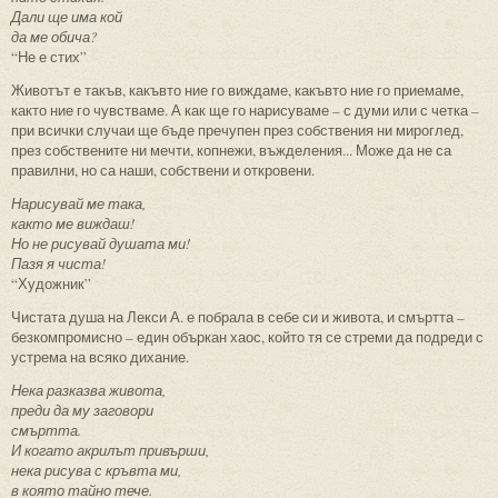
Дали ще има кой
да ме обича?
“Не е стих”
Животът е такъв, какъвто ние го виждаме, какъвто ние го приемаме,
както ние го чувстваме. А как ще го нарисуваме – с думи или с четка –
при всички случаи ще бъде пречупен през собствения ни мироглед,
през собствените ни мечти, копнежи, въжделения... Може да не са
правилни, но са наши, собствени и откровени.
Нарисувай ме така,
както ме виждаш!
Но не рисувай душата ми!
Пазя я чиста!
“Художник”
Чистата душа на Лекси А. е побрала в себе си и живота, и смъртта –
безкомпромисно – един объркан хаос, който тя се стреми да подреди с
устрема на всяко дихание.
Нека разказва живота,
преди да му заговори
смъртта.
И когато акрилът привърши,
нека рисува с кръвта ми,
в която тайно тече.