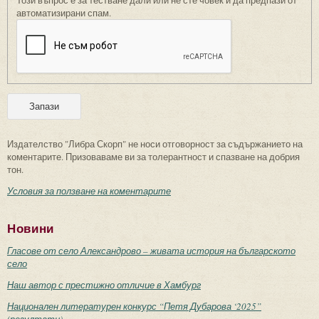
Този въпрос е за тестване дали или не сте човек и да предпази от
автоматизирани спам.
Издателство "Либра Скорп" не носи отговорност за съдържанието на
коментарите. Призоваваме ви за толерантност и спазване на добрия
тон.
Условия за ползване на коментарите
Новини
Гласове от село Александрово – живата история на българското
село
Наш автор с престижно отличие в Хамбург
Национален литературен конкурс “Петя Дубарова ‘2025”