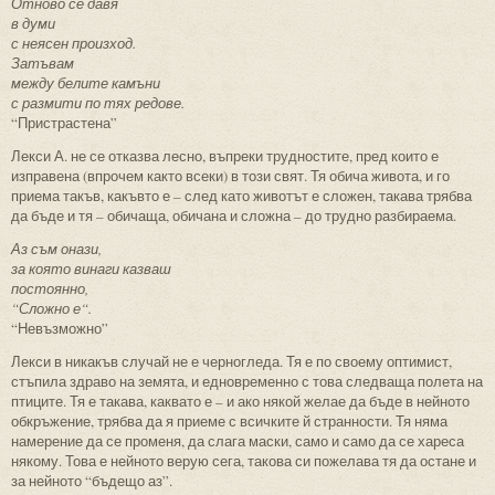
Отново се давя
в думи
с неясен произход.
Затъвам
между белите камъни
с размити по тях редове.
“Пристрастена”
Лекси А. не се отказва лесно, въпреки трудностите, пред които е
изправена (впрочем както всеки) в този свят. Тя обича живота, и го
приема такъв, какъвто е – след като животът е сложен, такава трябва
да бъде и тя – обичаща, обичана и сложна – до трудно разбираема.
Аз съм онази,
за която винаги казваш
постоянно,
“Сложно е“.
“Невъзможно”
Лекси в никакъв случай не е черногледа. Тя е по своему оптимист,
стъпила здраво на земята, и едновременно с това следваща полета на
птиците. Тя е такава, каквато е – и ако някой желае да бъде в нейното
обкръжение, трябва да я приеме с всичките й странности. Тя няма
намерение да се променя, да слага маски, само и само да се хареса
някому. Това е нейното верую сега, такова си пожелава тя да остане и
за нейното “бъдещо аз”.