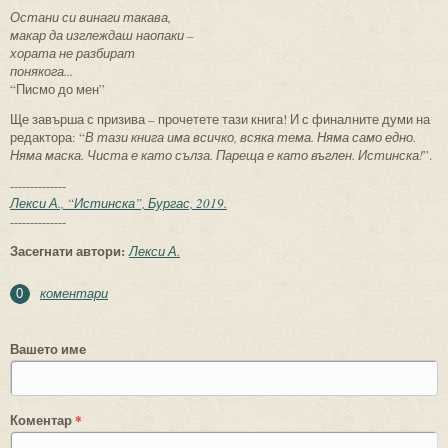
Остани си винаги такава,
макар да изглеждаш наопаки –
хората не разбират
понякога...
“Писмо до мен”
Ще завърша с призива – прочетете тази книга! И с финалните думи на
редактора: “
В тази книга има всичко, всяка тема. Няма само едно.
Няма маска. Чиста е като сълза. Пареща е като въглен. Истинска!
”.
--------------
Лекси А., “Истинска”, Бургас, 2019.
--------------
Засегнати автори:
Лекси А.
коментари
0
Вашето име
Коментар
*