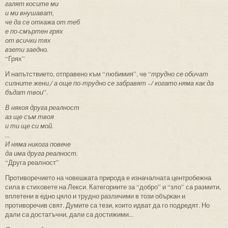
галят косите ми
и ми внушават,
че да се откажа от теб
е по-смъртен грях
от всички тях
взети заедно.
“Грях”
И напътствието, отправено към “любимия”, че “
трудно се обичат
силните жени,
/ а още по-трудно се забравят –
/ когато няма как да
бъдат твои
”.
В някоя друга реалност
аз ще съм твоя
и ти ще си мой.
...
И няма никога повече
да има друга реалност.
“Друга реалност”
Противоречието на човешката природа е изначалната центробежна
сила в стиховете на Лекси. Категориите за “добро” и “зло” са размити,
вплетени в едно цяло и трудно различими в този объркан и
противоречив свят. Думите са тези, които идват да го подредят. Но
дали са достатъчни, дали са достижими...