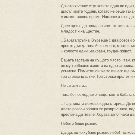
Докато късаше стръковете един по един,
щастливите години, когато не беше така 
е имало такова време. Нямаше и кого да 
Днес щеше да продава част от живота си
младост и на щастие.
...Бабата тръгна. Вървеше с два розови 
просто дъжд. Това бяха много, много съ
– колкото един безкраен, труден живот.
Бабата застана на същото място - там, к
не му трябваше живота на една старица.
усмихна. Помисли си, че то винаги ще б
три стръка щастие. Три стръка пролет и 
Не се излъга...
Това бе последното нещо, което бабата с
...На улицата лежеше една старица. До н
двата розови облака се разпръснаха, под
престана да плаче. Хората започнаха да 
Небето беше розово!
Да, да, едно хубаво розово небе! Толков