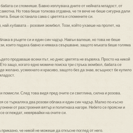
 бабата си спомняше. Бавно изплуваха дните от нейната младост, от
самотна. Но това беше толкова отдавна, че тя вече не беше сигурна дали
пита. Беше останала сама с цветята и спомените си.
, най-хубавата – розовия зюмбюл. Този, който ухаеше на пролет, на
облака в ръцете си и един син чадър. Навън валеше, но това не беше
лзи, които падаха бавно и нямаха свършване, защото мъката беше голяма
ъдето продаваше всеки път, но днес цветята не вървяха. Просто на никой
 Ето защо, когато едно момиче поиска три стръка зюмбюл, бабата се
ъде желано, усмихнато и красиво, защото без да знае, всъщност бе купило
младост.
и помисли. След това видя пред очите си светлина, силна и розова.
ея се търкаляха два розови облака и един син чадър. Малко по-късно
гонени от разстроения вятър и политнаха нагоре. Небето се проясни и
се оглеждат, невярвайки на очите си.
а приказно, че никой не можеше да откъсне поглед от него.