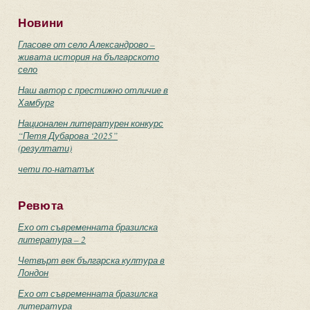
Новини
Гласове от село Александрово –
живата история на българското
село
Наш автор с престижно отличие в
Хамбург
Национален литературен конкурс
“Петя Дубарова ‘2025”
(резултати)
чети по-нататък
Ревюта
Ехо от съвременната бразилска
литература – 2
Четвърт век българска култура в
Лондон
Ехо от съвременната бразилска
литература