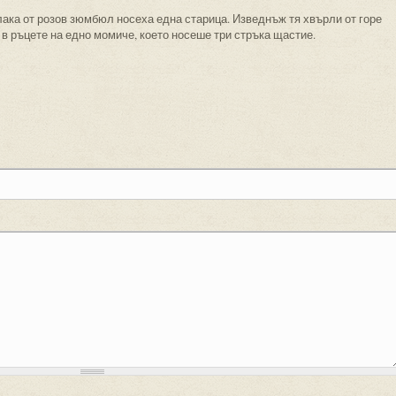
ака от розов зюмбюл носеха една старица. Изведнъж тя хвърли от горе
 в ръцете на едно момиче, което носеше три стръка щастие.