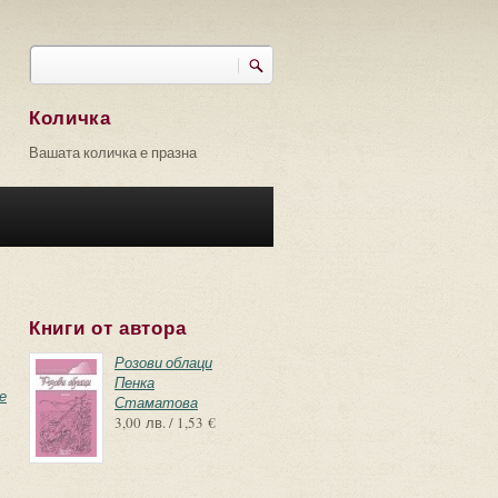
Търси
Форма за търсене
Количка
Вашата количка е празна
Книги от автора
Розови облаци
Пенка
е
Стаматова
3,00 лв. / 1,53 €