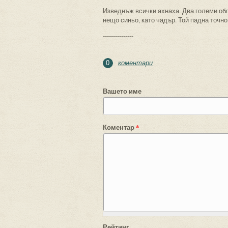
Изведнъж всички ахнаха. Два големи обл
нещо синьо, като чадър. Той падна точно
---------------
коментари
0
Вашето име
Коментар
*
Рейтинг