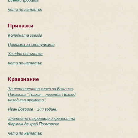
Есенни гробища
чети по-нататък
Приказки
Коледната звезда
Приказка за светулката
За една песъчинка
чети по-нататък
Краезнание
За летописната книга на Божанка
Николова “Тракия – легенда. Поглед
назад във времето”
Иван Богоров – 200 години
Златното съкровище и крепостта
Фармакида край Приморско
чети по-нататък