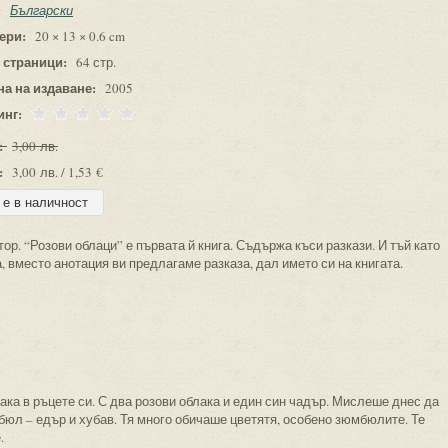
:
Български
ери:
20 × 13 × 0.6 cm
 страници:
64 стр.
на на издаване:
2005
инг:
:
3,00 лв.
:
3,00 лв. / 1,53 €
ор. “Розови облаци” е първата й книга. Съдържа къси разкази. И тъй като
, вместо анотация ви предлагаме разказа, дал името си на книгата.
ака в ръцете си. С два розови облака и един син чадър. Мислеше днес да
мбюл – едър и хубав. Тя много обичаше цветятя, особено зюмбюлите. Те
.