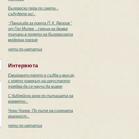
Български пера по света –
събудете ни!..
“Панихида за поета П. К. Яворов”
от Гео Милев – среща на двама
титани в полето на българската
модерна поезия
чети по-нататък
Интервюта
Емигрантството е съдба и мисия,
с която човекът на изкуството
трябва да се научи да живее
С библейски взор по пътищата на
времето...
Чони Чонев: По пътя на солената
реалност...
чети по-нататък