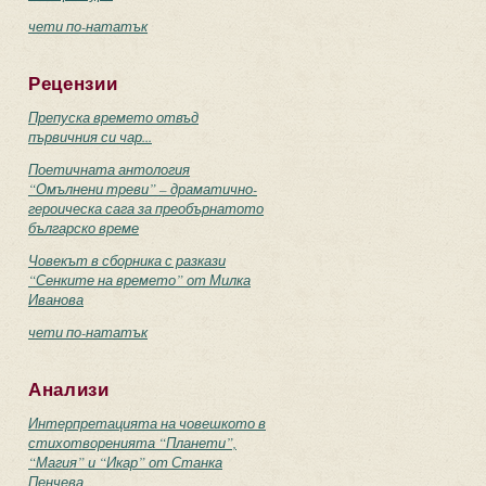
чети по-нататък
Рецензии
Препуска времето отвъд
първичния си чар...
Поетичната антология
“Омълнени треви” – драматично-
героическа сага за преобърнатото
българско време
Човекът в сборника с разкази
“Сенките на времето” от Милка
Иванова
чети по-нататък
Анализи
Интерпретацията на човешкото в
стихотворенията “Планети”,
“Магия” и “Икар” от Станка
Пенчева