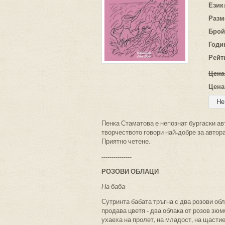
Език
Разм
Брой
Годи
Рейт
Цена
Цена
Пенка Стаматова е непознат бургаски авт
творчеството говори най-добре за автора
Приятно четене.
---------------
РОЗОВИ ОБЛАЦИ
На баба
Сутринта бабата тръгна с два розови обл
продава цветя - два облака от розов зю
ухаеха на пролет, на младост, на щастие