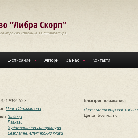
во “Либра Скорп”
Електронно списание за литература
Е-списание
Автори
За нас
Контакти
:
Електронно издание:
954-9306-65-8
р:
Пенка Стаматова
Линк към електронно издани
Цена:
Безплатно
лог:
За деца
Разкази
Художествена литература
Безплатни електронни книги