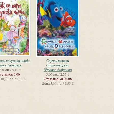
вари клоунска чорба
Случки морски
оян Тарапуза
стихотворски
,00 лв. / 5,10 €
Здравко Андронов
тстъпка:
0,00
5,00 лв. / 2,55 €
10,00 лв. / 5,10 €
Отстъпка:
-0.00 лв
Цена
5,00 лв. / 2,55 €