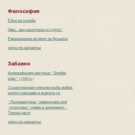
Философия
Един на хиляда
Ами... ако наистина се случи?
Емоционален аспект за душата
чети по-нататък
Забавно
Апокрифният вестник “Злобен
глас” (1980 г.)
Съществуват няколко вида любов,
които срещаме в живота си
“Литературни” коментари под
“културни” теми в интернет –
Трета част
чети по-нататък