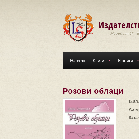
Премини към основното съдържание
Издателст
Меридиан 27 - 
Начало
Книги
Е-книги
Розови облаци
ISBN
Авто
Ката