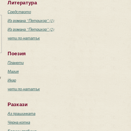
Литература
Средството
Из романа “Петрихор” (1)
Из романа “Петрихор” (2)
чети по-нататък
Поезия
Планети
Магия
т
Икар
чети по-нататък
Разкази
Аз прашинката
Черна котка