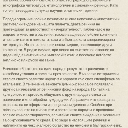
етнографска литература, етимологични и синонимни речници. Като
точен пътеводител служат научните латински термини.
Поради огромния брой на познатите (и още непознати) животински и
растителни видове на нашата планета, двата речника не
претендират за цялостност и изчерпателност. Наблегнато е на
видовете животни и растения, населяващи европейския континент –
и познати както в немската, така и в българската специализирана
литература. Но са включени и някои видове, населяващи други
континенти. В редки случаи, при липса на съответно название на
даден вид в немския или българския език, е посочено неговото
английско или руско название.
Езиковото богатство на един народ е резултат от различните
житейски условия и поминък през вековете. Във всеки исторически
етап от своето развитие народът е боравел със своя специфичен за
етапа език. В течение на вековете думи-бисери са се появявали,
други са изчезвали от речниковия фонд на народа. По пътя на
културното и търговско общуване с други народи в езика са
навлизали и многобройни чужди думи. А в различните краища на
страната са се оформяли и специфични диалекти. Особено при
обозначаването на животните и растенията народът е проявявал
голямо езиково творчество, вплитайки своите виждания и усещания
за обкръжаващата го среда. Ето защо в настоящите речници е
наблегнато на лексикалното богатство на немския и българския език,