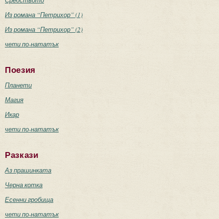
Из романа “Петрихор” (1)
Из романа “Петрихор” (2)
чети по-нататък
Поезия
Планети
Магия
Икар
чети по-нататък
Разкази
Аз прашинката
Черна котка
Есенни гробища
чети по-нататък