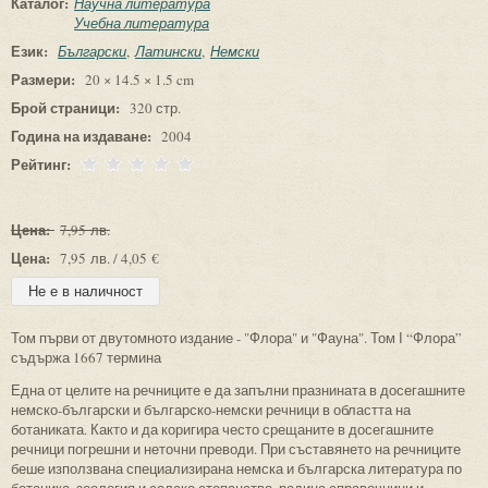
Каталог:
Научна литература
Учебна литература
Език:
Български
Латински
Немски
Размери:
20 × 14.5 × 1.5 cm
Брой страници:
320 стр.
Година на издаване:
2004
Рейтинг:
Цена:
7,95 лв.
Цена:
7,95 лв. / 4,05 €
Том първи от двутомното издание - "Флора" и "Фауна". Том І “Флора”
съдържа 1667 термина
Една от целите на речниците е да запълни празнината в досегашните
немско-български и българско-немски речници в областта на
ботаниката. Както и да коригира често срещаните в досегашните
речници погрешни и неточни преводи. При съставянето на речниците
беше използвана специализирана немска и българска литература по
ботаника, зоология и селско стопанство, редица справочници и