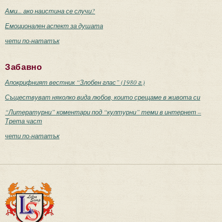
Ами... ако наистина се случи?
Емоционален аспект за душата
чети по-нататък
Забавно
Апокрифният вестник “Злобен глас” (1980 г.)
Съществуват няколко вида любов, които срещаме в живота си
“Литературни” коментари под “културни” теми в интернет –
Трета част
чети по-нататък