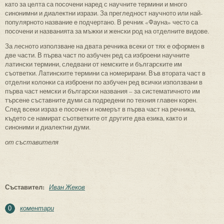
като за целта са посочени наред с научните термини и много
синонимни и диалектни изрази. За прегледност научното или най-
популярното название е подчертано. В речник «Фауна» често са
посочени и названията за мъжки и женски род на отделните видове.
За лесното използване на двата речника всеки от тях е оформен в
две части. В първа част по азбучен ред са изброени научните
латински термини, следвани от немските и българските им
съответки. Латинските термини са номерирани. Във втората част в
отделни колонки са изброени по азбучен ред всички използвани в
първа част немски и български названия – за систематичното им
търсене съставните думи са подредени по техния главен корен.
След всеки израз е посочен и номерът в първа част на речника,
където се намират съответките от другите два езика, както и
синоними и диалектни думи.
от съставителя
Съставител:
Иван Жеков
коментари
0