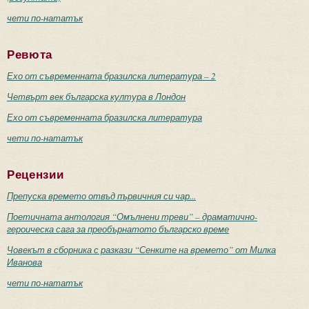
чети по-нататък
Ревюта
Ехо от съвременната бразилска литература – 2
Четвърт век българска култура в Лондон
Ехо от съвременната бразилска литература
чети по-нататък
Рецензии
Препуска времето отвъд първичния си чар...
Поетичната антология “Омълнени треви” – драматично-
героическа сага за преобърнатото българско време
Човекът в сборника с разкази “Сенките на времето” от Милка
Иванова
чети по-нататък