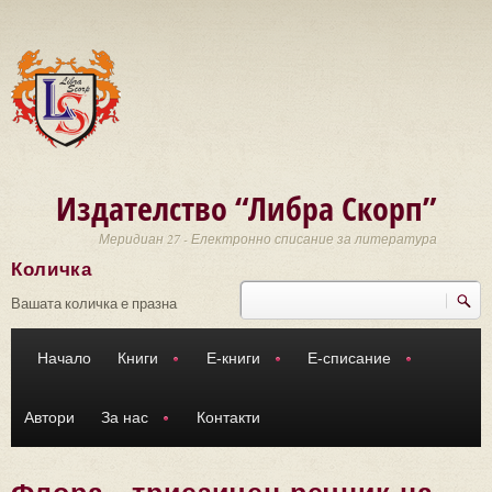
Премини към основното съдържание
Издателство “Либра Скорп”
Меридиан 27 - Електронно списание за литература
Количка
Търси
Форма за търсене
Вашата количка е празна
Начало
Книги
Е-книги
Е-списание
Автори
За нас
Контакти