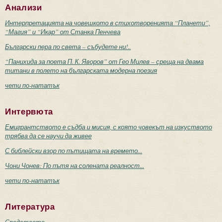
Анализи
Интерпретацията на човешкото в стихотворенията “Планети”,
“Магия” и “Икар” от Станка Пенчева
Български пера по света – събудете ни!..
“Панихида за поета П. К. Яворов” от Гео Милев – среща на двама
титани в полето на българската модерна поезия
чети по-нататък
Интервюта
Емигрантството е съдба и мисия, с която човекът на изкуството
трябва да се научи да живее
С библейски взор по пътищата на времето...
Чони Чонев: По пътя на солената реалност...
чети по-нататък
Литература
Средството