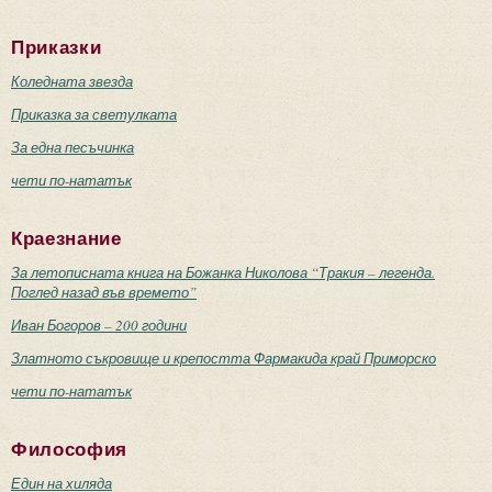
Приказки
Коледната звезда
Приказка за светулката
За една песъчинка
чети по-нататък
Краезнание
За летописната книга на Божанка Николова “Тракия – легенда.
Поглед назад във времето”
Иван Богоров – 200 години
Златното съкровище и крепостта Фармакида край Приморско
чети по-нататък
Философия
Един на хиляда