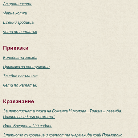
Аз прашинката
Черна котка
Есенни гробища
чети по-нататък
Приказки
Коледната звезда
Приказка за светулката
За една песъчинка
чети по-нататък
Краезнание
За летописната книга на Божанка Николова “Тракия – легенда.
Поглед назад във времето”
Иван Богоров – 200 години
Златното съкровище и крепостта Фармакида край Приморско