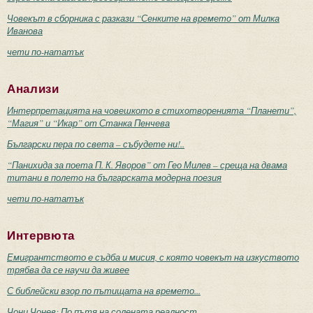
Човекът в сборника с разкази “Сенките на времето” от Милка
Иванова
чети по-нататък
Анализи
Интерпретацията на човешкото в стихотворенията “Планети”,
“Магия” и “Икар” от Станка Пенчева
Български пера по света – събудете ни!..
“Панихида за поета П. К. Яворов” от Гео Милев – среща на двама
титани в полето на българската модерна поезия
чети по-нататък
Интервюта
Емигрантството е съдба и мисия, с която човекът на изкуството
трябва да се научи да живее
С библейски взор по пътищата на времето...
Чони Чонев: По пътя на солената реалност...