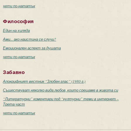
чети по-нататък
Философия
Един на хиляда
Ами... ако наистина се случи?
Емоционален аспект за душата
чети по-нататък
Забавно
Апокрифният вестник “Злобен глас” (1980 г.)
Съществуват няколко вида любов, които срещаме в живота си
“Литературни” коментари под “културни” теми в интернет –
Трета част
чети по-нататък