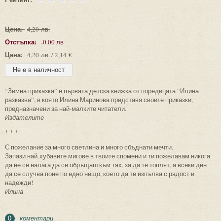
Цена:
4,20 лв.
Отстъпка:
-0.00 лв
Цена:
4,20 лв. / 2,14 €
“Зимна приказка” е първата детска книжка от поредицата “Илина
разказва”, в която Илина Маринова представя своите приказки,
предназначени за най-малките читатели.
Издателите
* * *
С пожелание за много светлина и много сбъднати мечти.
Запази най-хубавите мигове в твоите спомени и ти пожелавам никога
да не се налага да се обръщаш към тях, за да те топлят, а всеки ден
да се случва поне по едно нещо, което да те изпълва с радост и
надежди!
Илина
коментари
0