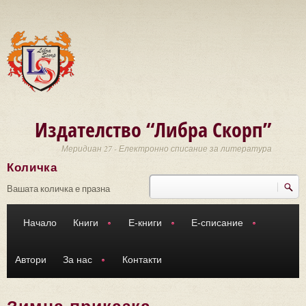
Премини към основното съдържание
Издателство “Либра Скорп”
Меридиан 27 - Електронно списание за литература
Количка
Търси
Форма за търсене
Вашата количка е празна
Начало
Книги
Е-книги
Е-списание
Автори
За нас
Контакти