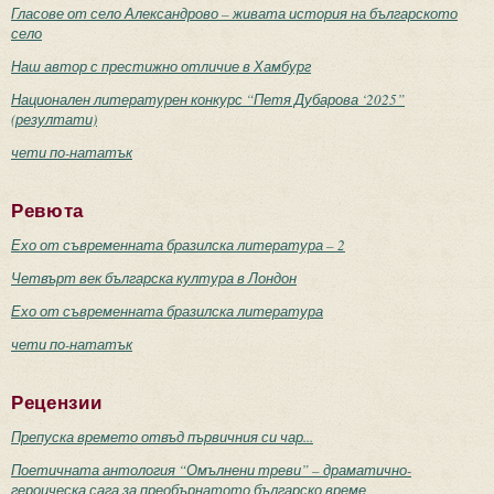
Гласове от село Александрово – живата история на българското
село
Наш автор с престижно отличие в Хамбург
Национален литературен конкурс “Петя Дубарова ‘2025”
(резултати)
чети по-нататък
Ревюта
Ехо от съвременната бразилска литература – 2
Четвърт век българска култура в Лондон
Ехо от съвременната бразилска литература
чети по-нататък
Рецензии
Препуска времето отвъд първичния си чар...
Поетичната антология “Омълнени треви” – драматично-
героическа сага за преобърнатото българско време