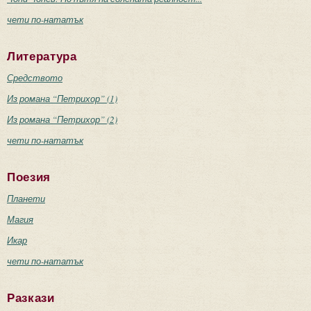
чети по-нататък
Литература
Средството
Из романа “Петрихор” (1)
Из романа “Петрихор” (2)
чети по-нататък
Поезия
Планети
Магия
Икар
чети по-нататък
Разкази