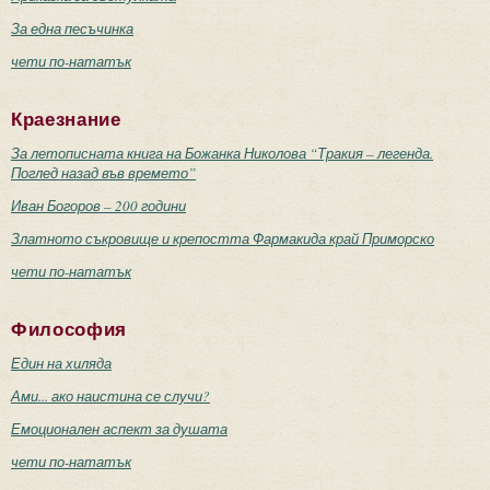
За една песъчинка
чети по-нататък
Краезнание
За летописната книга на Божанка Николова “Тракия – легенда.
Поглед назад във времето”
Иван Богоров – 200 години
Златното съкровище и крепостта Фармакида край Приморско
чети по-нататък
Философия
Един на хиляда
Ами... ако наистина се случи?
Емоционален аспект за душата
чети по-нататък