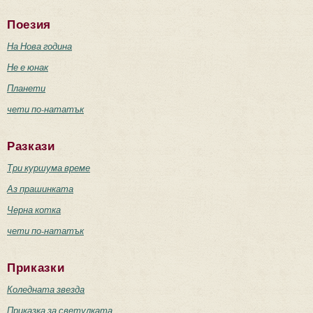
Поезия
На Нова година
Не е юнак
Планети
чети по-нататък
Разкази
Три куршума време
Аз прашинката
Черна котка
чети по-нататък
Приказки
Коледната звезда
Приказка за светулката