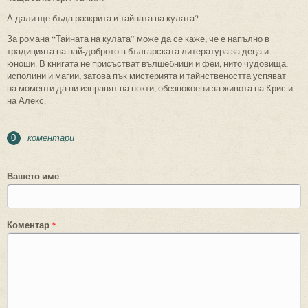
А дали ще бъда разкрита и тайната на кулата?
За романа “Тайната на кулата” може да се каже, че е напълно в
традицията на най-доброто в българската литература за деца и
юноши. В книгата не присъстват вълшебници и феи, нито чудовища,
исполини и магии, затова пък мистерията и тайнствеността успяват
на моменти да ни изправят на нокти, обезпокоени за живота на Крис и
на Алекс.
коментари
0
Вашето име
Коментар
*