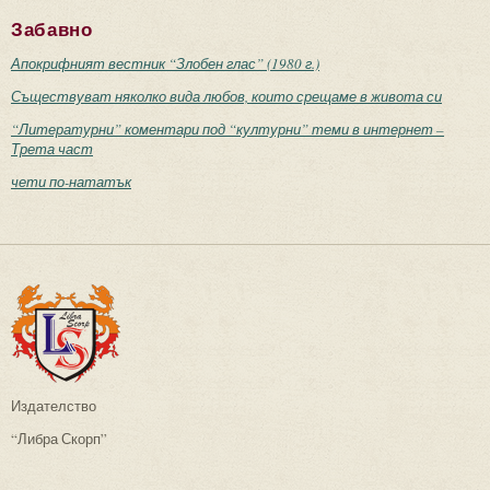
Забавно
Апокрифният вестник “Злобен глас” (1980 г.)
Съществуват няколко вида любов, които срещаме в живота си
“Литературни” коментари под “културни” теми в интернет –
Трета част
чети по-нататък
Издателство
“Либра Скорп”