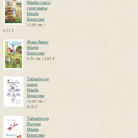
Магда спаси
своя замък
Магда
Борисова
12,00 лв. /
6,12 €
Живи дрехи
Магда
Борисова
9,50 лв. / 4,85 €
Тайната на
паяка
Магда
Борисова
16,00 лв. /
8,16 €
Тайната на
Вълчан
Магда
Борисова