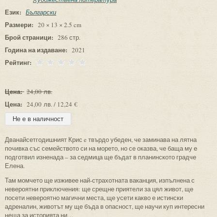
Език:
Български
Размери:
20 × 13 × 2.5 cm
Брой страници:
286 стр.
Година на издаване:
2021
Рейтинг:
Цена:
24,00 лв.
Цена:
24,00 лв. / 12,24 €
Дванайсетгодишният Крис e твърдо убеден, че заминава на лятна
почивка със семейството си на морето, но се оказва, че баща му е
подготвил изненада – за седмица ще бъдат в планинското градче
Елена.
Там момчето ще изживее най-страхотната ваканция, изпълнена с
невероятни приключения: ще срещне приятели за цял живот, ще
посети невероятно магични места, ще усети какво е истински
адреналин, животът му ще бъда в опасност, ще научи куп интересни
неща за историята ни…