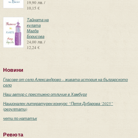
19,90 лв. /
10,15 €
Тайната на
кулата
Магда
Борисова
24,00 лв. /
12,24 €
Новини
Гласове от село Александрово – живата история на българското
село
Наш автор с престижно отличие в Хамбург
Национален литературен конкурс “Петя Дубарова ‘2025”
(резултати)
чети по-нататък
Ревюта