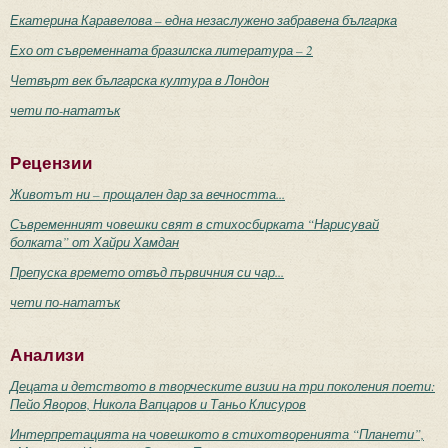
Екатерина Каравелова – една незаслужено забравена българка
Ехо от съвременната бразилска литература – 2
Четвърт век българска култура в Лондон
чети по-нататък
Рецензии
Животът ни – прощален дар за вечността...
Съвременният човешки свят в стихосбирката “Нарисувай
болката” от Хайри Хамдан
Препуска времето отвъд първичния си чар...
чети по-нататък
Анализи
Децата и детството в творческите визии на три поколения поети:
Пейо Яворов, Никола Вапцаров и Таньо Клисуров
Интерпретацията на човешкото в стихотворенията “Планети”,