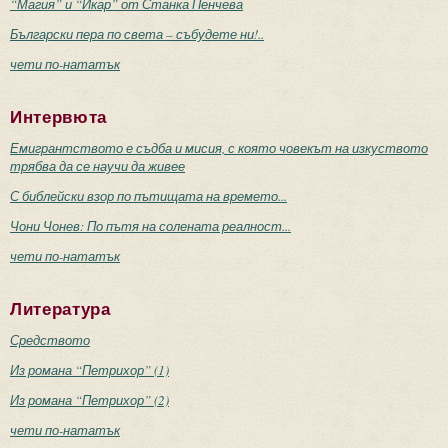
“Магия” и “Икар” от Станка Пенчева
Български пера по света – събудете ни!..
чети по-нататък
Интервюта
Емигрантството е съдба и мисия, с която човекът на изкуството
трябва да се научи да живее
С библейски взор по пътищата на времето...
Чони Чонев: По пътя на солената реалност...
чети по-нататък
Литература
Средството
Из романа “Петрихор” (1)
Из романа “Петрихор” (2)
чети по-нататък