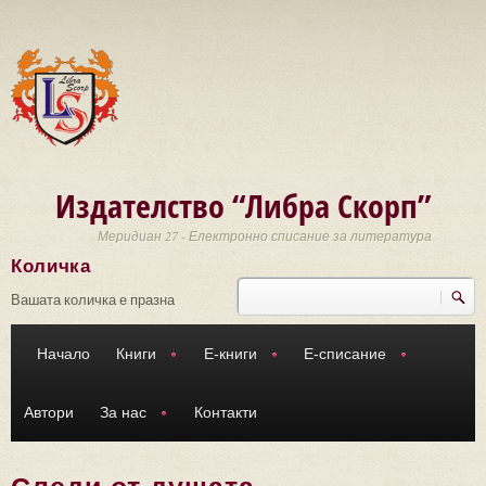
Премини към основното съдържание
Издателство “Либра Скорп”
Меридиан 27 - Електронно списание за литература
Количка
Търси
Форма за търсене
Вашата количка е празна
Начало
Книги
Е-книги
Е-списание
Автори
За нас
Контакти