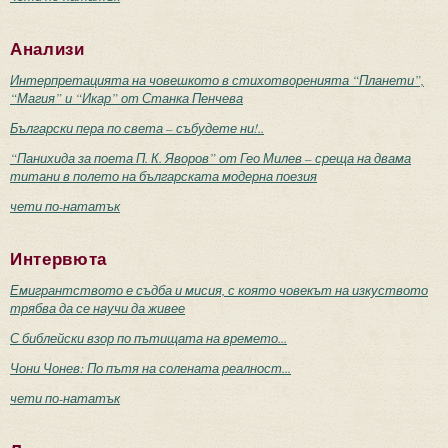
Анализи
Интерпретацията на човешкото в стихотворенията “Планети”,
“Магия” и “Икар” от Станка Пенчева
Български пера по света – събудете ни!..
“Панихида за поета П. К. Яворов” от Гео Милев – среща на двама
титани в полето на българската модерна поезия
чети по-нататък
Интервюта
Емигрантството е съдба и мисия, с която човекът на изкуството
трябва да се научи да живее
С библейски взор по пътищата на времето...
Чони Чонев: По пътя на солената реалност...
чети по-нататък