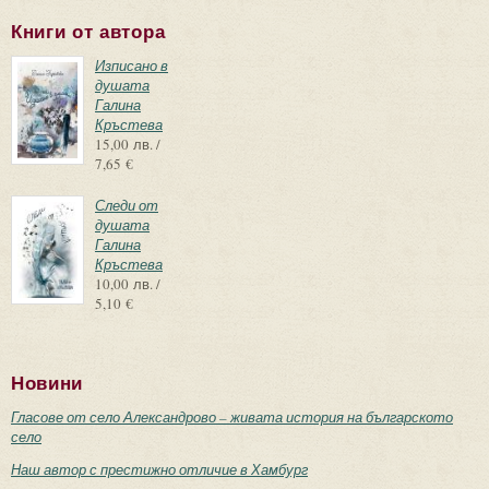
Книги от автора
Изписано в
душата
Галина
Кръстева
15,00 лв. /
7,65 €
Следи от
душата
Галина
Кръстева
10,00 лв. /
5,10 €
Новини
Гласове от село Александрово – живата история на българското
село
Наш автор с престижно отличие в Хамбург