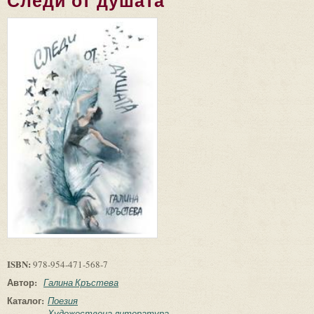
Следи от душата
ISBN:
978-954-471-568-7
Автор:
Галина Кръстева
Каталог:
Поезия
Художествена литература