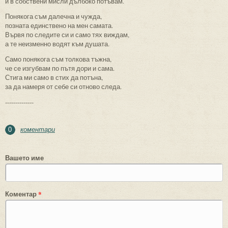
и в собствени мисли дълбоко потъвам.
Понякога съм далечна и чужда,
позната единствено на мен самата.
Вървя по следите си и само тях виждам,
а те неизменно водят към душата.
Само понякога съм толкова тъжна,
че се изгубвам по пътя дори и сама.
Стига ми само в стих да потъна,
за да намеря от себе си отново следа.
--------------
коментари
0
Вашето име
Коментар
*