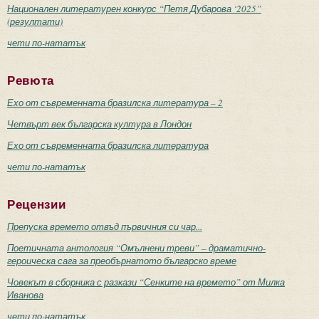
Национален литературен конкурс “Петя Дубарова ‘2025”
(резултати)
чети по-нататък
Ревюта
Ехо от съвременната бразилска литература – 2
Четвърт век българска култура в Лондон
Ехо от съвременната бразилска литература
чети по-нататък
Рецензии
Препуска времето отвъд първичния си чар...
Поетичната антология “Омълнени треви” – драматично-
героическа сага за преобърнатото българско време
Човекът в сборника с разкази “Сенките на времето” от Милка
Иванова
чети по-нататък