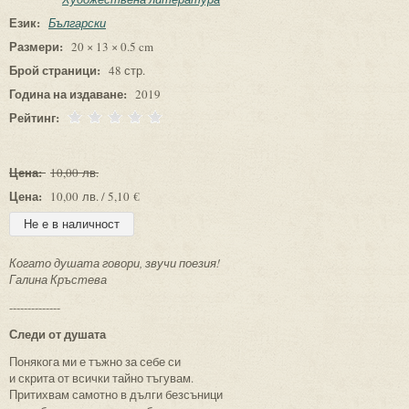
Език:
Български
Размери:
20 × 13 × 0.5 cm
Брой страници:
48 стр.
Година на издаване:
2019
Рейтинг:
Цена:
10,00 лв.
Цена:
10,00 лв. / 5,10 €
Когато душата говори, звучи поезия!
Галина Кръстева
--------------
Следи от душата
Понякога ми е тъжно за себе си
и скрита от всички тайно тъгувам.
Притихвам самотно в дълги безсъници