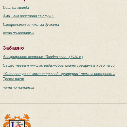
Един на хиляда
Ами... ако наистина се случи?
Емоционален аспект за душата
чети по-нататък
Забавно
Апокрифният вестник “Злобен глас” (1980 г.)
Съществуват няколко вида любов, които срещаме в живота си
“Литературни” коментари под “културни” теми в интернет –
Трета част
чети по-нататък