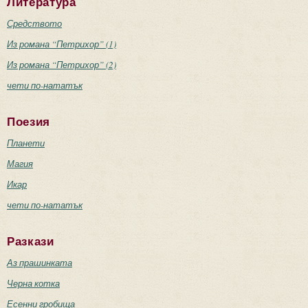
Литература
Средството
Из романа “Петрихор” (1)
Из романа “Петрихор” (2)
чети по-нататък
Поезия
Планети
Магия
Икар
чети по-нататък
Разкази
Аз прашинката
Черна котка
Есенни гробища