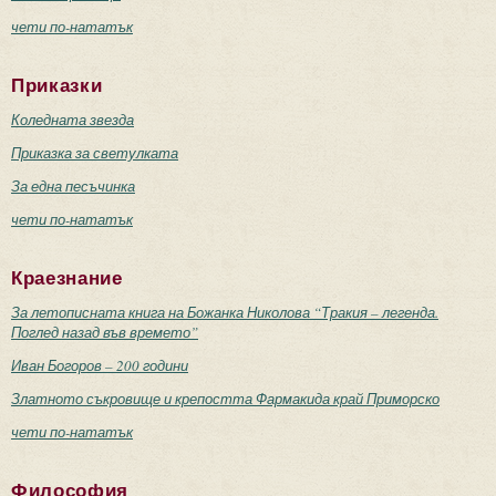
чети по-нататък
Приказки
Коледната звезда
Приказка за светулката
За една песъчинка
чети по-нататък
Краезнание
За летописната книга на Божанка Николова “Тракия – легенда.
Поглед назад във времето”
Иван Богоров – 200 години
Златното съкровище и крепостта Фармакида край Приморско
чети по-нататък
Философия