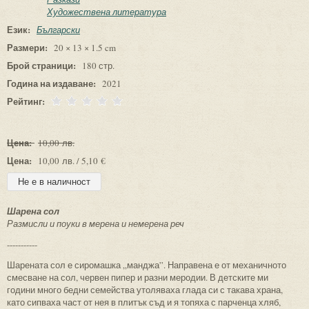
Художествена литература
Език:
Български
Размери:
20 × 13 × 1.5 cm
Брой страници:
180 стр.
Година на издаване:
2021
Рейтинг:
Цена:
10,00 лв.
Цена:
10,00 лв. / 5,10 €
Шарена сол
Размисли и поуки в мерена и немерена реч
-----------
Шарената сол е сиромашка „манджа”. Направена е от механичното
смесване на сол, червен пипер и разни меродии. В детските ми
години много бедни семейства утоляваха глада си с такава храна,
като сипваха част от нея в плитък съд и я топяха с парченца хляб,