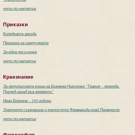
чети по-нататък
Приказки
Коледната звезда
Приказка за светулката
За една песъчинка
чети по-нататък
Краезнание
За летописната книга на Божанка Николова “Тракия – легенда.
Поглед назад във времето”
Иван Богоров – 200 години
Златното съкровище и крепостта Фармакида край Приморско
чети по-нататък
Философия