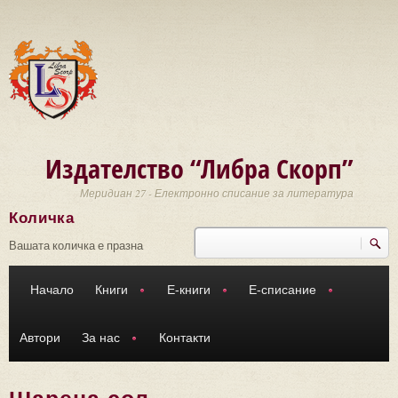
Премини към основното съдържание
Издателство “Либра Скорп”
Меридиан 27 - Електронно списание за литература
Количка
Търси
Форма за търсене
Вашата количка е празна
Начало
Книги
Е-книги
Е-списание
Автори
За нас
Контакти