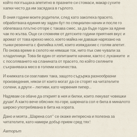
който поглъщаха апетитно в празните си стомаси, макар сухите
хапки често да им засядаха в гърлото.
В ония години моите родители, след като заколеха прасето,
обработваха единия му заден бут по специален начин и после го
облепваха плътно отгоре с такава смес, за да бъде годен за ядене
чак по жътва. Още си спомням от детските години приятния вкус и
аромат от това крехко месо, което майка ни даваше нарязано на
тънки резенчета с филийка хляб, които изяждахме с голям апетит.
По онова време в селото ни нямаше ток, нито пък сме чували за
хладилници. Това бе един от изпитаните начини, както с луканките и
с посоляването на сланината от прасето, по който селяните
съхраняваха месо в големи количества.
И книжката си озаглавих така, защото съдържа разнообразни
произведения, някои от които могат да се сторят на читателите
солени, а други – лютиви, като червения пипер...
Надявам се обаче да открият в нея и билки, които лекуват човешки
души! А както вече обясних по-горе, шарената сол е била в миналото
широко употребявана в бита на хората.
Дано и моята „Шарена сол” се окаже интересна и полезна за
читателите, като намери добър прием сред тях!
Авторът