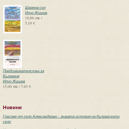
Шарена сол
Илчо Жишев
10,00 лв. /
5,10 €
Предизвикателства за
България
Илчо Жишев
15,00 лв. / 7,65 €
Новини
Гласове от село Александрово – живата история на българското
село