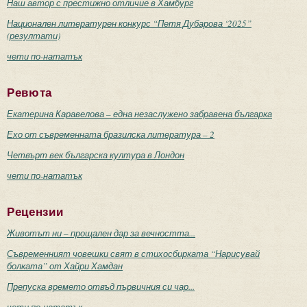
Наш автор с престижно отличие в Хамбург
Национален литературен конкурс “Петя Дубарова ‘2025”
(резултати)
чети по-нататък
Ревюта
Екатерина Каравелова – една незаслужено забравена българка
Ехо от съвременната бразилска литература – 2
Четвърт век българска култура в Лондон
чети по-нататък
Рецензии
Животът ни – прощален дар за вечността...
Съвременният човешки свят в стихосбирката “Нарисувай
болката” от Хайри Хамдан
Препуска времето отвъд първичния си чар...
чети по-нататък