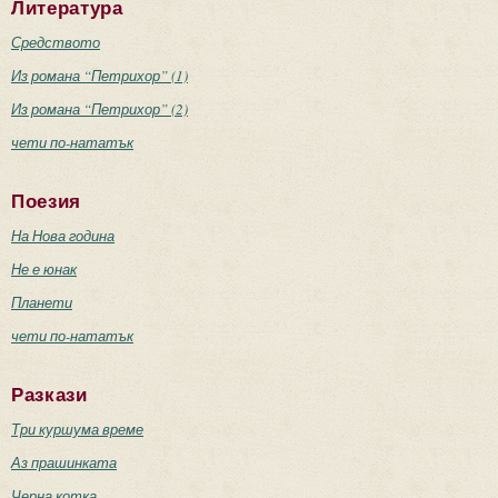
Литература
Средството
Из романа “Петрихор” (1)
Из романа “Петрихор” (2)
чети по-нататък
Поезия
На Нова година
Не е юнак
Планети
чети по-нататък
Разкази
Три куршума време
Аз прашинката
Черна котка