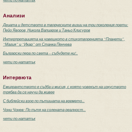
Анализи
Децата и детството в творческите визии на три поколения поети:
Пейо Яворов, Никола Вапцаров и Таньо Клисуров
Интерпретацията на човешкото в стихотворенията “Планети”,
“Магия” и “Икар” от Станка Пенчева
Български пера по света – събудете ни!..
чети по-нататък
Интервюта
Емигрантството е съдба и мисия, с която човекът на изкуството
трябва да се научи да живее
С библейски взор по пътищата на времето...
Чони Чонев: По пътя на солената реалност...
чети по-нататък