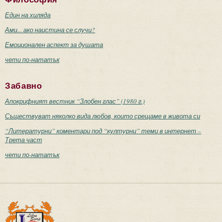
Един на хиляда
Ами... ако наистина се случи?
Емоционален аспект за душата
чети по-нататък
Забавно
Апокрифният вестник “Злобен глас” (1980 г.)
Съществуват няколко вида любов, които срещаме в живота си
“Литературни” коментари под “културни” теми в интернет –
Трета част
чети по-нататък