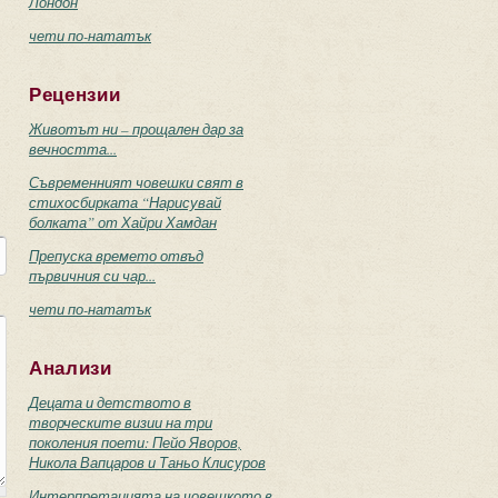
Лондон
чети по-нататък
Рецензии
Животът ни – прощален дар за
вечността...
Съвременният човешки свят в
стихосбирката “Нарисувай
болката” от Хайри Хамдан
Препуска времето отвъд
първичния си чар...
чети по-нататък
Анализи
Децата и детството в
творческите визии на три
поколения поети: Пейо Яворов,
Никола Вапцаров и Таньо Клисуров
Интерпретацията на човешкото в