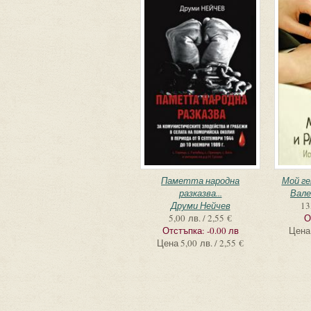
Паметта народна
Мой ге
разказва...
Вале
Друми Нейчев
13
5,00 лв. / 2,55 €
О
Отстъпка:
-0.00 лв
Цена
Цена
5,00 лв. / 2,55 €