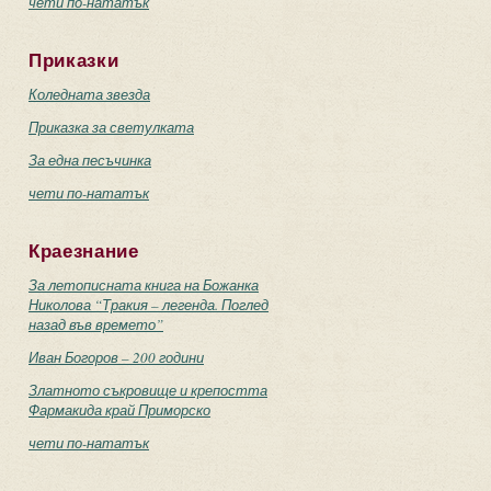
чети по-нататък
Приказки
Коледната звезда
Приказка за светулката
За една песъчинка
чети по-нататък
Краезнание
За летописната книга на Божанка
Николова “Тракия – легенда. Поглед
назад във времето”
Иван Богоров – 200 години
Златното съкровище и крепостта
Фармакида край Приморско
чети по-нататък