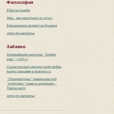
Философия
Един на хиляда
Ами... ако наистина се случи?
Емоционален аспект за душата
чети по-нататък
Забавно
Апокрифният вестник “Злобен
глас” (1980 г.)
Съществуват няколко вида любов,
които срещаме в живота си
“Литературни” коментари под
“културни” теми в интернет –
Трета част
чети по-нататък