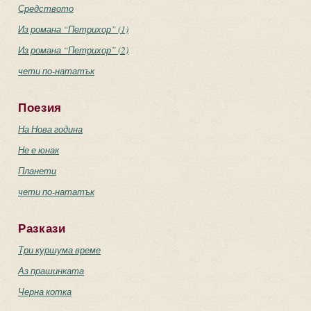
Средството
Из романа “Петрихор” (1)
Из романа “Петрихор” (2)
чети по-нататък
Поезия
На Нова година
Не е юнак
Планети
чети по-нататък
Разкази
Три куршума време
Аз прашинката
Черна котка