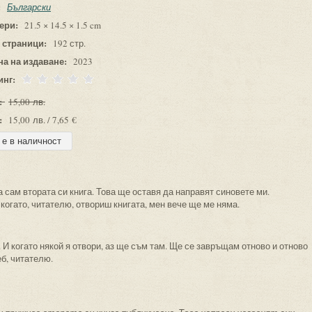
:
Български
ери:
21.5 × 14.5 × 1.5 cm
 страници:
192 стр.
на на издаване:
2023
инг:
:
15,00 лв.
:
15,00 лв. / 7,65 €
 сам втората си книга. Това ще оставя да направят синовете ми.
когато, читателю, отвориш книгата, мен вече ще ме няма.
. И когато някой я отвори, аз ще съм там. Ще се завръщам отново и отново
еб, читателю.