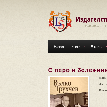
Премини към основното съдържание
Издателст
Меридиан 27 - 
Начало
Книги
Е-книги
С перо и бележни
ISBN
Авто
Ката