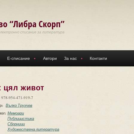
во “Либра Скорп”
Електронно списание за литература
Е-списание
Автори
За нас
Контакти
к цял живот
:
978-954-471-919-7
р:
Вълко Трухчев
лог:
Мемоари
Публицистика
Сборници
Художествена литература