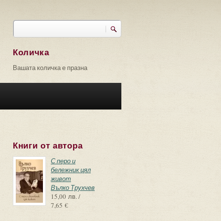
Търси
Форма за търсене
Количка
Вашата количка е празна
Книги от автора
С перо и
бележник цял
живот
Вълко Трухчев
15,00 лв. /
7,65 €