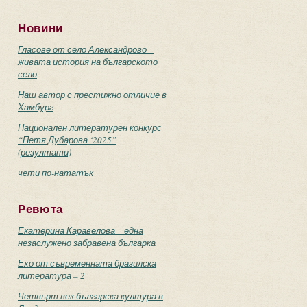
Новини
Гласове от село Александрово –
живата история на българското
село
Наш автор с престижно отличие в
Хамбург
Национален литературен конкурс
“Петя Дубарова ‘2025”
(резултати)
чети по-нататък
Ревюта
Екатерина Каравелова – една
незаслужено забравена българка
Ехо от съвременната бразилска
литература – 2
Четвърт век българска култура в