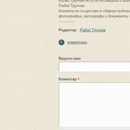
Вълко Трухчев не успя да завърши и ви
Радой Трухчев.
Книгата по същество е сборник публика
фотографии, автографи и документи, п
--------------
Редактор:
Радой Трухчев
коментари
0
Вашето име
Коментар
*