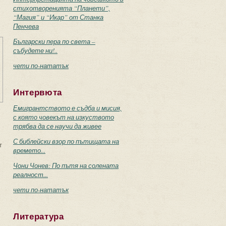
стихотворенията “Планети”,
“Магия” и “Икар” от Станка
Пенчева
Български пера по света –
събудете ни!..
чети по-нататък
Интервюта
Емигрантството е съдба и мисия,
с която човекът на изкуството
трябва да се научи да живее
С библейски взор по пътищата на
т
времето...
Чони Чонев: По пътя на солената
реалност...
чети по-нататък
Литература