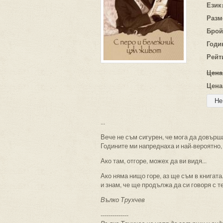
Език
Разм
Брой
Годи
Рейт
Цена
Цена
...
Вече не съм сигурен, че мога да довърша
Годините ми напреднаха и най-вероятно, 
Ако там, отгоре, можех да ви видя...
Ако няма нищо горе, аз ще съм в книгата
и знам, че ще продължа да си говоря с т
Вълко Трухчев
--------------