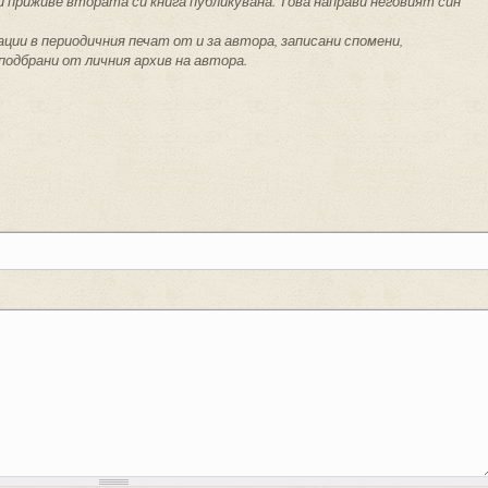
ди приживе втората си книга публикувана. Това направи неговият син
ции в периодичния печат от и за автора, записани спомени,
одбрани от личния архив на автора.