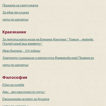
Приказка за светулката
За една песъчинка
чети по-нататък
Краезнание
За летописната книга на Божанка Николова “Тракия – легенда.
Поглед назад във времето”
Иван Богоров – 200 години
Златното съкровище и крепостта Фармакида край Приморско
чети по-нататък
Философия
Един на хиляда
Ами... ако наистина се случи?
Емоционален аспект за душата
чети по-нататък