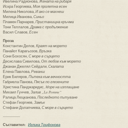
Ивелина Радионова,
Жената на рибаря
Искра Георгиева,
Моя пролетна есен
Милена Николова,
И ако се махнеш
Милица Иванова,
Синьо
Пламен Парнарев,
Пристанищна кръчма
Тони Теллалов,
Драма с продължение
Васил Славов,
Есен
Проза
Константин Делов,
Краят на морето
Панайот Карагьозов,
Връзка
Сони Бохосян,
С море в сърцето
Десислава Сивилова,
От любов към морето
Джанан Джелял Сейдали,
Скалата
Елена Павлова,
Реванш
Ерик Биляров,
Пътека към вечността
Габриела Панова,
Пясък по глезените
Христина Панджаридис,
Mоре на изплащане
Михаил Гунчев,
Залив „La Pomme“
Ралица Люцканова,
Последното пътуване
Стефан Георгиев,
Замък
Стефани Долапчиева,
С море в сърцето
---------------
Съставител:
Иглика Трифонова