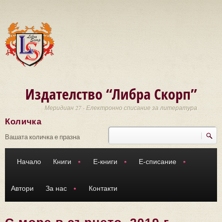
Премини към основното съдържание
Издателство “Либра Скорп”
Меридиан 27 - Електронно списание за литература
Количка
Търси
Форма за търсене
Вашата количка е празна
Начало
Книги
Е-книги
Е-списание
Автори
За нас
Контакти