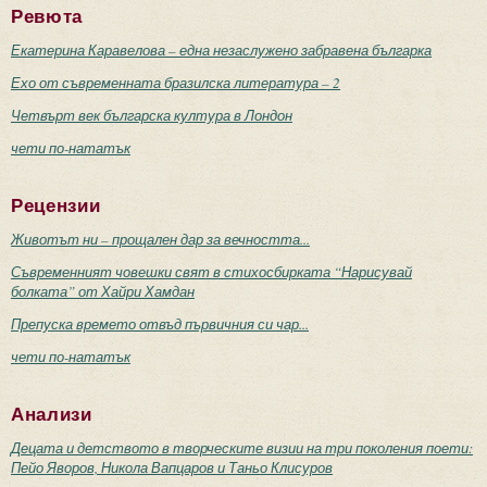
Ревюта
Екатерина Каравелова – една незаслужено забравена българка
Ехо от съвременната бразилска литература – 2
Четвърт век българска култура в Лондон
чети по-нататък
Рецензии
Животът ни – прощален дар за вечността...
Съвременният човешки свят в стихосбирката “Нарисувай
болката” от Хайри Хамдан
Препуска времето отвъд първичния си чар...
чети по-нататък
Анализи
Децата и детството в творческите визии на три поколения поети:
Пейо Яворов, Никола Вапцаров и Таньо Клисуров