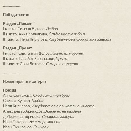
---------------
Победителите:
Раздел „Поезия“
І място: Симона Вутова,
Любов
ІІ място: Анна Колчакова,
След самотния бриз
ІІІ място: Нели Кирилова,
Изгубваме се в сянката на живота
Раздел „Проза“
І място: Константин Делов,
Краят на морето
ІІ място: Панайот Карагьозов,
Връзка
ІІІ място: Сони Бохосян,
С море в сърцето
---------------
Номинираните автори:
Поезия
Анна Колчакова,
След самотния бриз
Симона Вутова,
Любов
Нели Кирилова,
Изгубваме се в сянката на живота
Александър Арнаудов,
Времето ни разделя
Добромира Борисова,
Старите гларуси
Иван Овчаров,
Не е море морето
Иван Сухиванов,
Сънувах