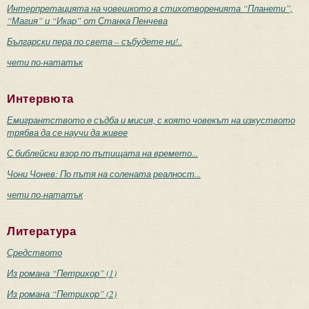
Интерпретацията на човешкото в стихотворенията “Планети”,
“Магия” и “Икар” от Станка Пенчева
Български пера по света – събудете ни!..
чети по-нататък
Интервюта
Емигрантството е съдба и мисия, с която човекът на изкуството
трябва да се научи да живее
С библейски взор по пътищата на времето...
Чони Чонев: По пътя на солената реалност...
чети по-нататък
Литература
Средството
Из романа “Петрихор” (1)
Из романа “Петрихор” (2)