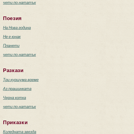
чети по-нататък
Поезия
На Нова година
Не е юнак
Планети
чети по-нататък
Разкази
Три куршума време
Аз прашинката
Черна котка
чети по-нататък
Приказки
Коледната звезда