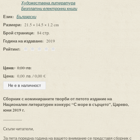
Художествена литература
Безплатни електронни книги
Език:
Български
Размери:
21.5 × 14.5 × 1.2 cm
Брой страници:
84 стр.
Година на издаване:
2019
Рейтинг:
Цена:
0,00 лв.
Цена:
0,00 лв. / 0,00 €
Сборник с номинираните творби от петото издание на
Национален литературен конкурс “С море в сърцето”, Царево,
юни 2019 г.
---------------
Скъпи читатели,
За пета поредна година на вашето внимание се представя сборник с