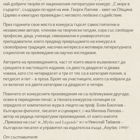
най-добрите творби от националния литературен конкурс „С море в
сърцето“, създаден по идея на инж. Георги Лапчев – кмет на Община
Царево и ежегодно провеждан с неговото любезно съдействие.
През годините свое място в конкурса търсят самостоятелни и
независими автори, членове на творчески гилдии, хора със свободни
професии, деца, ученици, гимназиални и университетски
преподаватели, което предвид превръщането на конкурса в
своеобразна традиция, насочва интереса и мотивира литературната
социология за провеждане на научно изследване.
Авторите на произведенията, част от които имате възможност да
срещнете в настоящото издание, са двеста двадесет и двама
човека, като сто четиридесет и три от тях са в категория поезия, а
петдесет и пет – в проза. Броят на участниците, които са избрали да
се включат и в двете категории са двадесет и четири.
Повечето от конкурсните произведения не са публикувани другаде,
освен в периодичен печат, а тяхната конкурсна селекция се
определя от компетентно жури в лицето на проф. Боян Биолчев –
български филолог, писател и сценарист, г-жа Милена Лилова –
автор на редица литературни произведения, от които книгите
„Приказка на сън“ и „Myths and Legends“ и г-н Николай Табаков –
български писател и управител на издателска къща „Анубис 1990“.
От съставителя