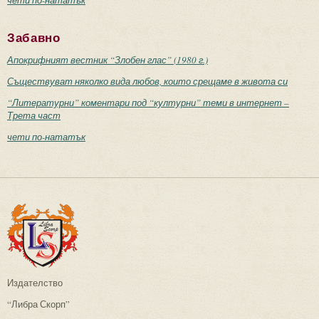
Забавно
Апокрифният вестник “Злобен глас” (1980 г.)
Съществуват няколко вида любов, които срещаме в живота си
“Литературни” коментари под “културни” теми в интернет –
Трета част
чети по-нататък
Издателство
“Либра Скорп”