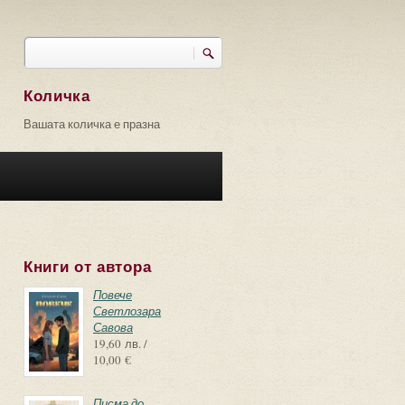
Търси
Форма за търсене
Количка
Вашата количка е празна
Книги от автора
Повече
Светлозара
Савова
19,60 лв. /
10,00 €
Писма до