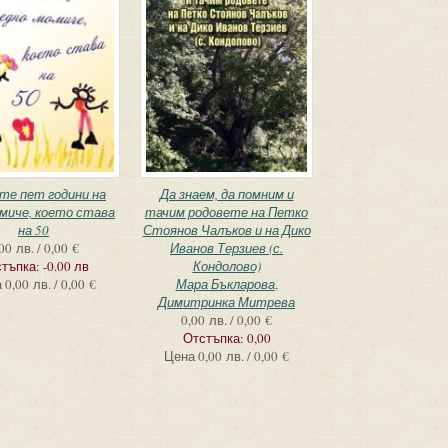
те пет години на
Да знаем, да помним и
миче, което става
тачим родовете на Петко
на 50
Стоянов Чалъков и на Дико
00 лв. / 0,00 €
Иванов Терзиев (с.
тъпка:
-0.00 лв
Кондолово)
а
0,00 лв. / 0,00 €
Мара Бъкларова
,
Димитринка Митрева
0,00 лв. / 0,00 €
Отстъпка:
0,00
Цена
0,00 лв. / 0,00 €