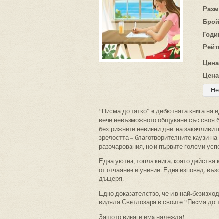
Разм
Брой
Годи
Рейт
Цена
Цена
“Писма до татко” е дебютната книга на 
вече невъзможното общуване със своя ба
безгрижните невинни дни, на закачливит
зрелостта – благотворителните каузи на
разочарования, но и първите големи усп
Една уютна, топла книга, която действа
от отчаяние и униние. Една изповед, въ
дъщеря.
Едно доказателство, че и в най-безизход
видяла Светлозара в своите “Писма до т
Защото винаги има надежда!