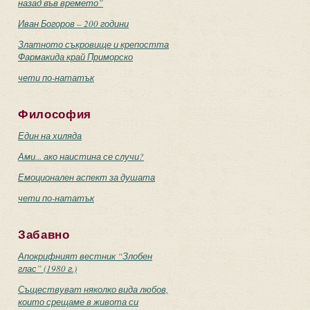
назад във времето”
Иван Богоров – 200 години
Златното съкровище и крепостта
Фармакида край Приморско
чети по-нататък
Философия
Един на хиляда
Ами... ако наистина се случи?
Емоционален аспект за душата
чети по-нататък
Забавно
Апокрифният вестник “Злобен
глас” (1980 г.)
Съществуват няколко вида любов,
които срещаме в живота си