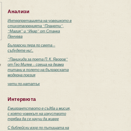
Анализи
Интерпретацията на човешкото в
стихотворенията “Планети”,
“Магия” и “Икар” от Станка
Пенчева
Български пера по света –
събудете ни!..
“Панихида за поета П. К. Яворов”
от Гео Милев – среща на двама
т
титани в полето на българската
модерна поезия
чети по-нататък
Интервюта
Емигрантството е съдба и мисия,
с която човекът на изкуството
трябва да се научи да живее
С библейски взор по пътищата на