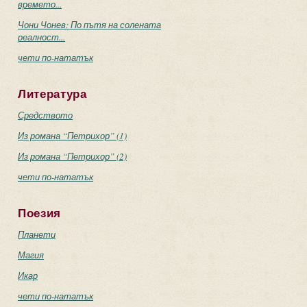
времето...
Чони Чонев: По пътя на солената
реалност...
чети по-нататък
Литература
Средството
Из романа “Петрихор” (1)
Из романа “Петрихор” (2)
чети по-нататък
Поезия
Планети
Магия
Икар
чети по-нататък