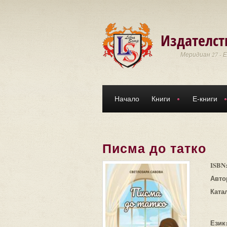
Премини към основното съдържание
Издателст
Меридиан 27 - 
Начало
Книги
Е-книги
Писма до татко
ISBN
Авто
Ката
Език