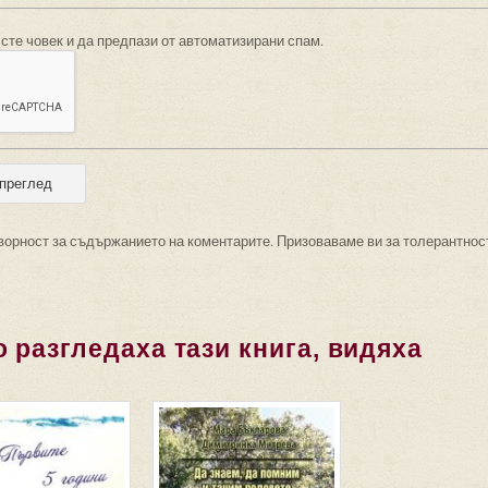
 сте човек и да предпази от автоматизирани спам.
ворност за съдържанието на коментарите. Призоваваме ви за толерантнос
 разгледаха тази книга, видяха