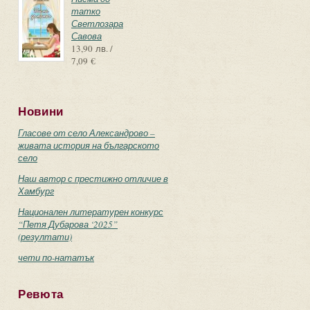
татко
Светлозара
Савова
13,90 лв. /
7,09 €
Новини
Гласове от село Александрово –
живата история на българското
село
Наш автор с престижно отличие в
Хамбург
Национален литературен конкурс
“Петя Дубарова ‘2025”
(резултати)
чети по-нататък
Ревюта