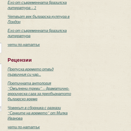
Ехо от съвременната бразилска
литература – 2
Четвърт век българска култура в
Лондон
Ехо от съвременната бразилска
литература
чети по-нататък
Рецензии
Препуска времето отвъд
първичния си чар...
Поетичната антология
“Омълнени треви” – драматично-
героическа сага за преобърнатото
българско време
Човекът в сборника с разкази
“Сенките на времето” от Милка
Иванова
чети по-нататък