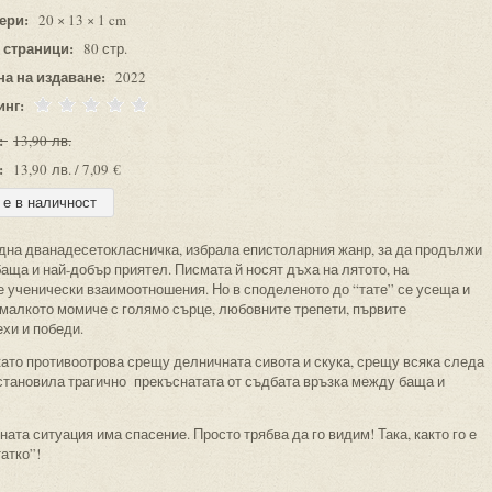
ери:
20 × 13 × 1 cm
 страници:
80 стр.
на на издаване:
2022
инг:
:
13,90 лв.
:
13,90 лв. / 7,09 €
една дванадесетокласничка, избрала епистоларния жанр, за да продължи
ща и най-добър приятел. Писмата й носят дъха на лятото, на
е ученически взаимоотношения. Но в споделеното до “тате” се усеща и
 малкото момиче с голямо сърце, любовните трепети, първите
ехи и победи.
 като противоотрова срещу делничната сивота и скука, срещу всяка следа
зстановила трагично прекъснатата от съдбата връзка между баща и
ната ситуация има спасение. Просто трябва да го видим! Така, както го е
атко”!