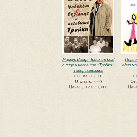
Маркус Волф. Човекът без/
Първи
с лице и неговите “Тройки”
едно мо
Тодор Бояджиев
0,00 лв. / 0,00 €
0,
Отстъпка:
0,00
Отс
Цена
0,00 лв. / 0,00 €
Цен