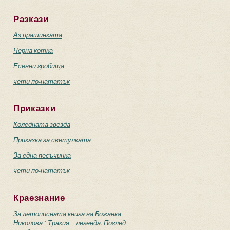
Разкази
Аз прашинката
Черна котка
Есенни гробища
чети по-нататък
Приказки
Коледната звезда
Приказка за светулката
За една песъчинка
чети по-нататък
Краезнание
За летописната книга на Божанка
Николова “Тракия – легенда. Поглед