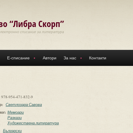
во “Либра Скорп”
Електронно списание за литература
Е-списание
Автори
За нас
Контакти
:
978-954-471-832-9
р:
Светлозара Савова
лог:
Мемоари
Разкази
Художествена литература
:
Български