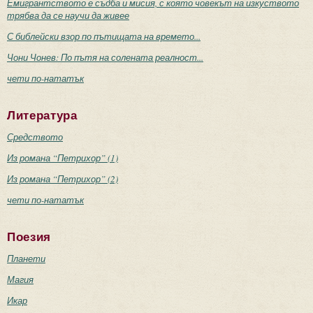
Емигрантството е съдба и мисия, с която човекът на изкуството
трябва да се научи да живее
С библейски взор по пътищата на времето...
Чони Чонев: По пътя на солената реалност...
чети по-нататък
Литература
Средството
Из романа “Петрихор” (1)
Из романа “Петрихор” (2)
чети по-нататък
Поезия
Планети
Магия
Икар