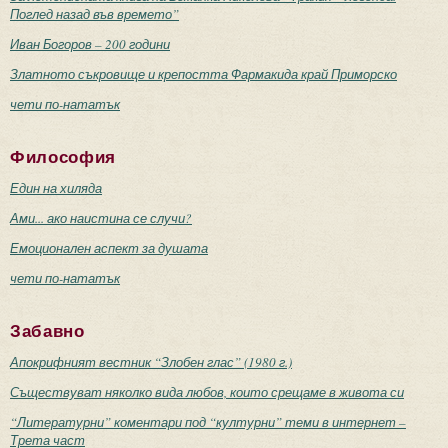
Поглед назад във времето”
Иван Богоров – 200 години
Златното съкровище и крепостта Фармакида край Приморско
чети по-нататък
Философия
Един на хиляда
Ами... ако наистина се случи?
Емоционален аспект за душата
чети по-нататък
Забавно
Апокрифният вестник “Злобен глас” (1980 г.)
Съществуват няколко вида любов, които срещаме в живота си
“Литературни” коментари под “културни” теми в интернет –
Трета част