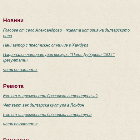
Новини
Гласове от село Александрово – живата история на българското
село
Наш автор с престижно отличие в Хамбург
Национален литературен конкурс “Петя Дубарова ‘2025”
(резултати)
чети по-нататък
Ревюта
Ехо от съвременната бразилска литература – 2
Четвърт век българска култура в Лондон
Ехо от съвременната бразилска литература
чети по-нататък