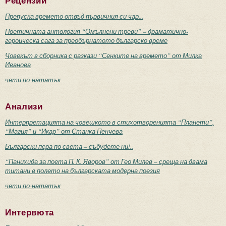
Рецензии
Препуска времето отвъд първичния си чар...
Поетичната антология “Омълнени треви” – драматично-
героическа сага за преобърнатото българско време
Човекът в сборника с разкази “Сенките на времето” от Милка
Иванова
чети по-нататък
Анализи
Интерпретацията на човешкото в стихотворенията “Планети”,
“Магия” и “Икар” от Станка Пенчева
Български пера по света – събудете ни!..
“Панихида за поета П. К. Яворов” от Гео Милев – среща на двама
титани в полето на българската модерна поезия
чети по-нататък
Интервюта