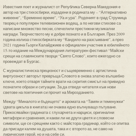
Известния поет и журналист от Република Северна Македония е
автор на три стихосбирки, издадени в родината му – “Алтернативно
живеене”, “Бременно време”, “Уа и ура”. Роденият в град Струмица
творец е популярен телевизионен водещ, а по негови стихове са
написани множество песни, спечелили престижни музикални
награди. Творчеството му е добре познато и в България. През 2009
година излиза стихосбирката му “Кандило на разсъмване”, а през
2021 година Гьорги Калайджиев е официален участник в юбилейното
15-то издание на Международния литературен фестивал “Майски
срещи на славянските творци “Свято Слово”, които ежегодно се
провеждат в Бургас.
С журналистическа прецизност и същевременно с артистична
виртуозност авторът превръща Словото в онова златно вълшебно
ключе, което отваря тайните врати на скрития смисъл на привидно
познатите образи и ситуации. За да отведе читателя към нови
светове на поетичния си прочит на Мирозданието.
Между “Миналото и бъдещето” и аромата на “Тамян и теменужки”
(двата цикъла в книгата) ни очаква едно вълнуващо пътуване.
Прекосявайки градината с глухарчета и нарциси, оригинални
метафори и сравнения, и какви ли не други цветя и словесни
символи, ще се срещнем както с майстора-градинар, който се опитва
да присади калем на душата, така и с второто аз, не само на
лирическия герой, но и на себе си.