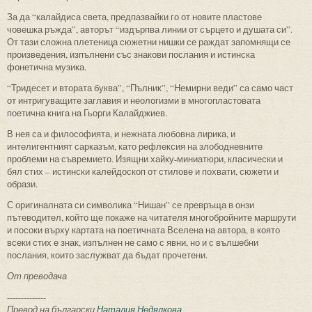
За да “калайдиса света, предпазвайки го от новите пластове
човешка ръжда”, авторът “издърпва линии от сърцето и душата си”.
От тази сложна плетеница сюжетни нишки се раждат запомнящи се
произведения, изпълнени със знакови послания и истинска
фонетична музика.
“Тридесет и втората буква”, “Пълник”, “Немирни веди” са само част
от интригуващите заглавия и неологизми в многопластовата
поетична книга на Гьорги Калайджиев.
В нея са и философията, и нежната любовна лирика, и
интелигентният сарказъм, като рефлексия на злободневните
проблеми на съвремието. Изящни хайку-миниатюри, класически и
бял стих – истински калейдоскоп от стилове и похвати, сюжети и
образи.
С оригиналната си символика “Нишан” се превръща в онзи
пътеводител, който ще покаже на читателя многобройните маршрути
и посоки върху картата на поетичната Вселена на автора, в която
всеки стих е знак, изпълнен не само с явни, но и с вълшебни
послания, които заслужват да бъдат прочетени.
От преводача
--------------
Превод на български
Наталия Недялкова