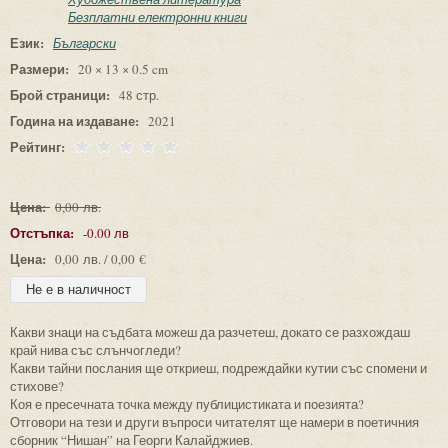
Безплатни електронни книги
Език:
Български
Размери:
20 × 13 × 0.5 cm
Брой страници:
48 стр.
Година на издаване:
2021
Рейтинг:
Цена:
0,00 лв.
Отстъпка:
-0.00 лв
Цена:
0,00 лв. / 0,00 €
Какви знаци на съдбата можеш да разчетеш, докато се разхождаш
край нива със слънчогледи?
Какви тайни послания ще откриеш, подреждайки кутии със спомени и
стихове?
Коя е пресечната точка между публицистиката и поезията?
Отговори на тези и други въпроси читателят ще намери в поетичния
сборник “Нишан” на Георги Калайджиев.