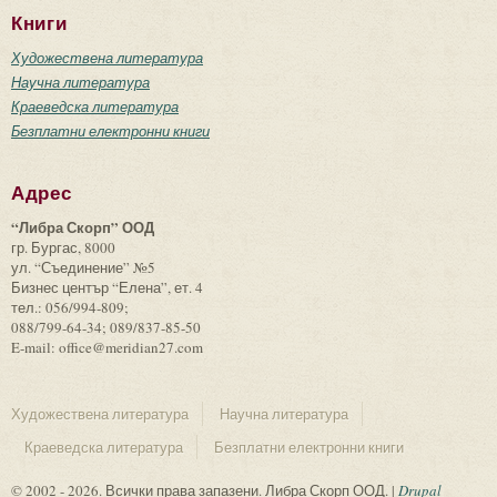
Книги
Художествена литература
Научна литература
Краеведска литература
Безплатни електронни книги
Адрес
“Либра Скорп” ООД
гр. Бургас, 8000
ул. “Съединение” №5
Бизнес център “Елена”, ет. 4
тел.: 056/994-809;
088/799-64-34; 089/837-85-50
E-mail: office@meridian27.com
Художествена литература
Научна литература
Краеведска литература
Безплатни електронни книги
© 2002 - 2026. Всички права запазени. Либра Скорп ООД. |
Drupal