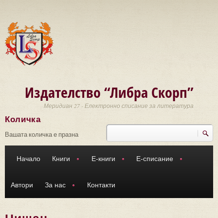
Премини към основното съдържание
Издателство “Либра Скорп”
Меридиан 27 - Електронно списание за литература
Количка
Търси
Форма за търсене
Вашата количка е празна
Начало
Книги
Е-книги
Е-списание
Автори
За нас
Контакти