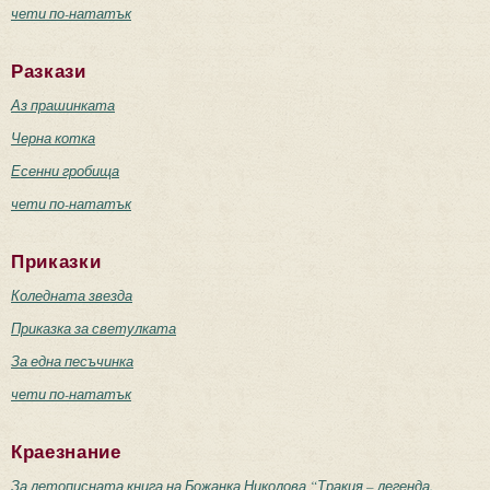
чети по-нататък
Разкази
Аз прашинката
Черна котка
Есенни гробища
чети по-нататък
Приказки
Коледната звезда
Приказка за светулката
За една песъчинка
чети по-нататък
Краезнание
За летописната книга на Божанка Николова “Тракия – легенда.