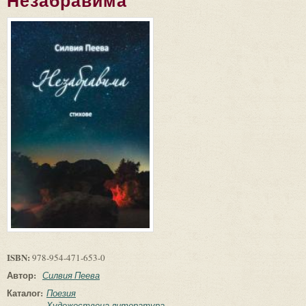
Незабравима
ISBN:
978-954-471-653-0
Автор:
Силвия Пеева
Каталог:
Поезия
Художествена литература