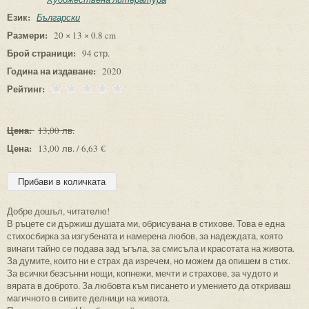
Език:
Български
Размери:
20 × 13 × 0.8 cm
Брой страници:
94 стр.
Година на издаване:
2020
Рейтинг:
Цена:
13,00 лв.
Цена:
13,00 лв. / 6,63 €
Добре дошъл, читателю!
В ръцете си държиш душата ми, обрисувана в стихове. Това е една
стихосбирка за изгубената и намерена любов, за надеждата, която
винаги тайно се подава зад ъгъла, за смисъла и красотата на живота.
За думите, които ни е страх да изречем, но можем да опишем в стих.
За всички безсънни нощи, копнежи, мечти и страхове, за чудото и
вярата в доброто. За любовта към писането и умението да откриваш
магичното в сивите делници на живота.