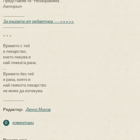
Представям ти “Незабравима”.
Авторът
-----------------
За книгата от редактора ----->>>>>
-----------------
* * *
Времето с теб
е лекарство,
което лекува и
най-тежката рана.
...
Времето без теб
е рана, която и
най-тежкото лекарство
не може да излекува.
-----------------
Редактор:
Денчо Михов
коментари
0
Вашето име