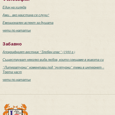
Един на хиляда
Ами... ако наистина се случи?
Емоционален аспект за душата
чети по-нататък
Забавно
Апокрифният вестник “Злобен глас” (1980 г.)
Съществуват няколко вида любов, които срещаме в живота си
“Литературни” коментари под “културни” теми в интернет –
Трета част
чети по-нататък