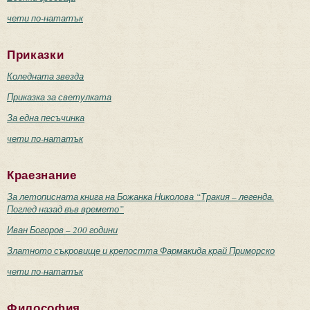
чети по-нататък
Приказки
Коледната звезда
Приказка за светулката
За една песъчинка
чети по-нататък
Краезнание
За летописната книга на Божанка Николова “Тракия – легенда.
Поглед назад във времето”
Иван Богоров – 200 години
Златното съкровище и крепостта Фармакида край Приморско
чети по-нататък
Философия