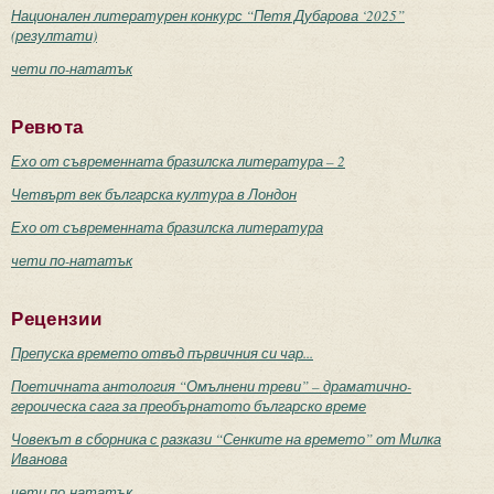
Национален литературен конкурс “Петя Дубарова ‘2025”
(резултати)
чети по-нататък
Ревюта
Ехо от съвременната бразилска литература – 2
Четвърт век българска култура в Лондон
Ехо от съвременната бразилска литература
чети по-нататък
Рецензии
Препуска времето отвъд първичния си чар...
Поетичната антология “Омълнени треви” – драматично-
героическа сага за преобърнатото българско време
Човекът в сборника с разкази “Сенките на времето” от Милка
Иванова
чети по-нататък