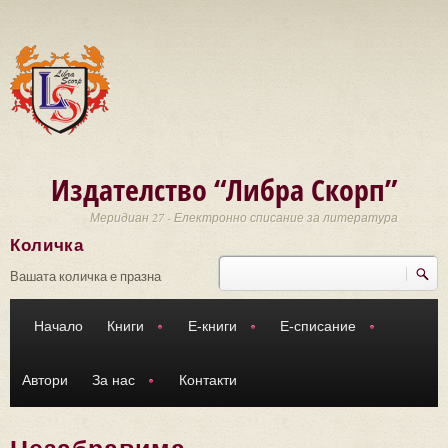
Премини към основното съдържание
Издателство “Либра Скорп”
Меридиан 27 - Електронно списание за литература
Количка
Търси
Форма за търсене
Вашата количка е празна
Начало
Книги
Е-книги
Е-списание
Автори
За нас
Контакти