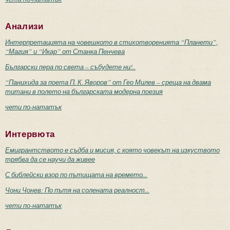
Анализи
Интерпретацията на човешкото в стихотворенията “Планети”,
“Магия” и “Икар” от Станка Пенчева
Български пера по света – събудете ни!..
“Панихида за поета П. К. Яворов” от Гео Милев – среща на двама
титани в полето на българската модерна поезия
чети по-нататък
Интервюта
Емигрантството е съдба и мисия, с която човекът на изкуството
трябва да се научи да живее
С библейски взор по пътищата на времето...
Чони Чонев: По пътя на солената реалност...
чети по-нататък