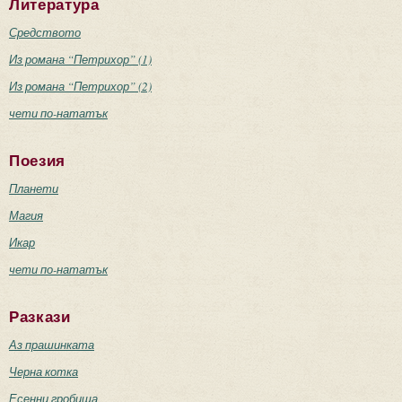
Литература
Средството
Из романа “Петрихор” (1)
Из романа “Петрихор” (2)
чети по-нататък
Поезия
Планети
Магия
Икар
чети по-нататък
Разкази
Аз прашинката
Черна котка
Есенни гробища