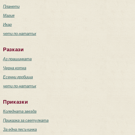
Планети
Магия
Икар
чети по-нататък
Разкази
Аз прашинката
Черна котка
Есенни гробища
чети по-нататък
Приказки
Коледната звезда
Приказка за светулката
За една песъчинка