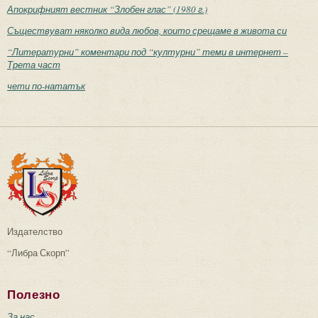
Апокрифният вестник “Злобен глас” (1980 г.)
Съществуват няколко вида любов, които срещаме в живота си
“Литературни” коментари под “културни” теми в интернет –
Трета част
чети по-нататък
Издателство
“Либра Скорп”
Полезно
За нас