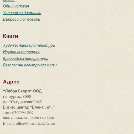
Общи условия
Условия за доставка
Въпроси и отговори
Книги
Художествена литература
Научна литература
Краеведска литература
Безплатни електронни книги
Адрес
“Либра Скорп” ООД
гр. Бургас, 8000
ул. “Съединение” №5
Бизнес център “Елена”, ет. 4
тел.: 056/994-809;
088/799-64-34; 089/837-85-50
E-mail: office@meridian27.com