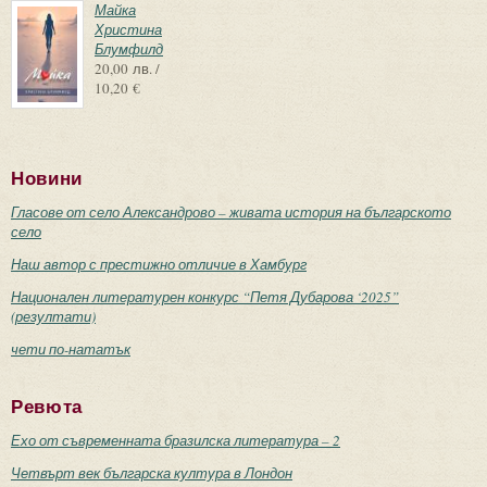
Майка
Христина
Блумфилд
20,00 лв. /
10,20 €
Новини
Гласове от село Александрово – живата история на българското
село
Наш автор с престижно отличие в Хамбург
Национален литературен конкурс “Петя Дубарова ‘2025”
(резултати)
чети по-нататък
Ревюта
Ехо от съвременната бразилска литература – 2
Четвърт век българска култура в Лондон