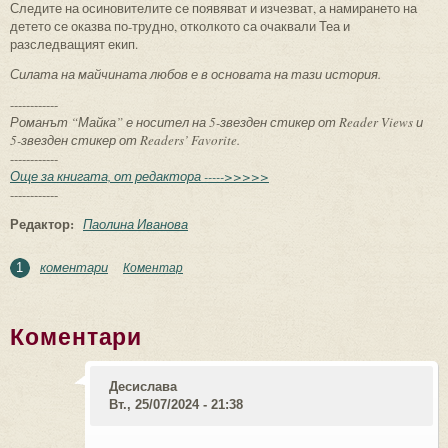
Следите на осиновителите се появяват и изчезват, а намирането на
детето се оказва по-трудно, отколкото са очаквали Теа и
разследващият екип.
Силата на майчината любов е в основата на тази история.
------------
Романът “Майка” е носител на 5-звезден стикер от Reader Views и
5-звезден стикер от Readers’ Favorite.
------------
Още за книгата, от редактора ----->>>>>
------------
Редактор:
Паолина Иванова
коментари
Коментар
1
Коментари
Десислава
Вт., 25/07/2024 - 21:38