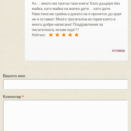
Ах… много ма трогна тази книга! Като дъщеря без
майка, като майка на малко дете… като дете.
Наистина ме грабна и докато не я прочетох до края
не я оставих! Много трогателна история която е
много добре написана! Поздравления за
писателката, искам още!!!!
Рейтинг:
отговор
Вашето име
Коментар
*