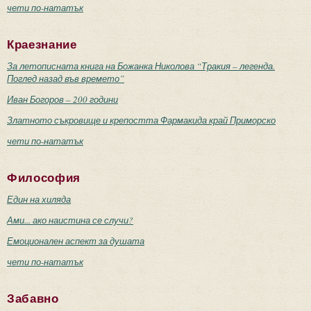
чети по-нататък
Краезнание
За летописната книга на Божанка Николова “Тракия – легенда.
Поглед назад във времето”
Иван Богоров – 200 години
Златното съкровище и крепостта Фармакида край Приморско
чети по-нататък
Философия
Един на хиляда
Ами... ако наистина се случи?
Емоционален аспект за душата
чети по-нататък
Забавно