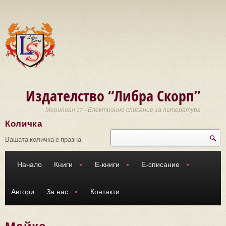
Премини към основното съдържание
Издателство “Либра Скорп”
Меридиан 27 - Електронно списание за литература
Количка
Търси
Форма за търсене
Вашата количка е празна
Начало
Книги
Е-книги
Е-списание
Автори
За нас
Контакти