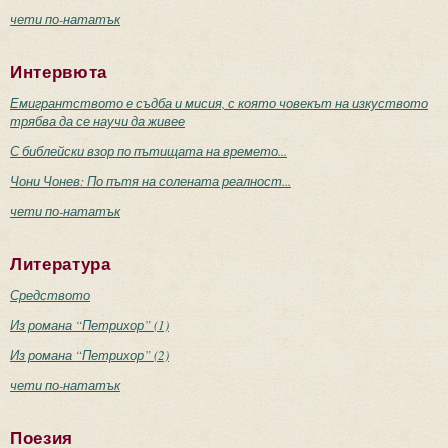
чети по-нататък
Интервюта
Емигрантството е съдба и мисия, с която човекът на изкуството
трябва да се научи да живее
С библейски взор по пътищата на времето...
Чони Чонев: По пътя на солената реалност...
чети по-нататък
Литература
Средството
Из романа “Петрихор” (1)
Из романа “Петрихор” (2)
чети по-нататък
Поезия