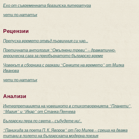
Ехо от съвременната бразилска литература
чети по-нататък
Рецензии
Препуска времето отвъд първичния си чар...
Поетичната антология “Омълнени треви” – драматично-
героическа сага за преобърнатото българско време
Човекът в сборника с разкази “Сенките на времето” от Милка
Иванова
чети по-нататък
Анализи
Интерпретацията на човешкото в стихотворенията “Планети”,
“Магия” и “Икар” от Станка Пенчева
Български пера по света – събудете ни!..
“Панихида за поета П. К. Яворов” от Гео Милев – среща на двама
титани в полето на българската модерна поезия