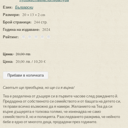
Език:
Български
Размери:
20 × 13 × 2 cm
Брой страници:
244 стр.
Година на издаване:
2024
Рейтинг:
Цена:
20,00 лв.
Цена:
20,00 лв. / 10,20 €
Светът ще преобърна, но ще си я върна!
Теа е разделена от дъщеря си в първите часове след раждането й.
Предадена от собственото си семейството и от бащата на детето си,
тя прави всичко възможно да я намери. Желанието на Теа да си
върне дъщерята е толкова голямо, че изненадва не само
семейството й, но и полицията. Разследването разкрива, че нейното
бебе е едно от многото деца, продадени през годините.