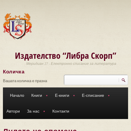
Премини към основното съдържание
Издателство “Либра Скорп”
Меридиан 27 - Електронно списание за литература
Количка
Търси
Форма за търсене
Вашата количка е празна
Начало
Книги
Е-книги
Е-списание
Автори
За нас
Контакти