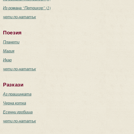
Из романа “Петрихор” (2)
чети по-нататък
Поезия
Планети
Магия
Икар
чети по-нататък
Разкази
Аз прашинката
Черна котка
Есенни гробища
чети по-нататък