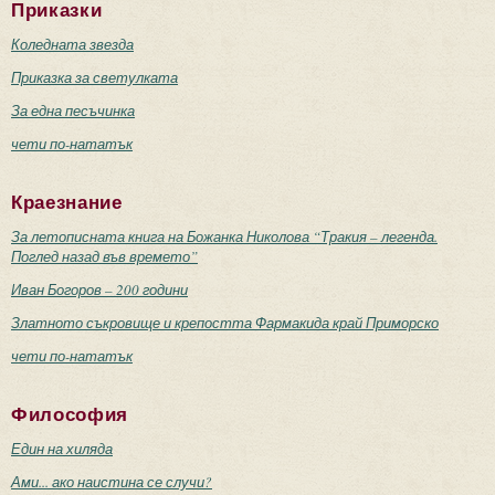
Приказки
Коледната звезда
Приказка за светулката
За една песъчинка
чети по-нататък
Краезнание
За летописната книга на Божанка Николова “Тракия – легенда.
Поглед назад във времето”
Иван Богоров – 200 години
Златното съкровище и крепостта Фармакида край Приморско
чети по-нататък
Философия
Един на хиляда
Ами... ако наистина се случи?