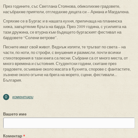
През годините, със Светлана Стоянова, обиколихме градовете,
насъбрахме приятели, отгледахме децата си – Ариана и Магдалена.
Спряхме се в Бургас и в нашата кухня, приличаща на планинска
хижа, завъртяхме Кръга на барда. През 2009 година, с усилията на
тази дружина, се втурна към бъдещето бургаският фестивал на
бардовете “Солени ветрове”.
Песните имат свой живот. Веднъж изпяти, те тръгват по света – на
части, по ноти, по строфи, с внушения и размисли. почти всички
стихотворения в тази книга са песни. Събрани са от много места, от
много времена и състояния. Студентски години, скитане през
градовете, осъмване около масата в Кухнята, спорове с фантастите,
зъзнене около огънче на брега на морето, сцени, фестивали...
България.
коментари
0
Вашето име
Коментар
*