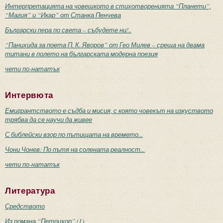
Интерпретацията на човешкото в стихотворенията “Планети”,
“Магия” и “Икар” от Станка Пенчева
Български пера по света – събудете ни!..
“Панихида за поета П. К. Яворов” от Гео Милев – среща на двама
титани в полето на българската модерна поезия
чети по-нататък
Интервюта
Емигрантството е съдба и мисия, с която човекът на изкуството
трябва да се научи да живее
С библейски взор по пътищата на времето...
Чони Чонев: По пътя на солената реалност...
чети по-нататък
Литература
Средството
Из романа “Петрихор” (1)