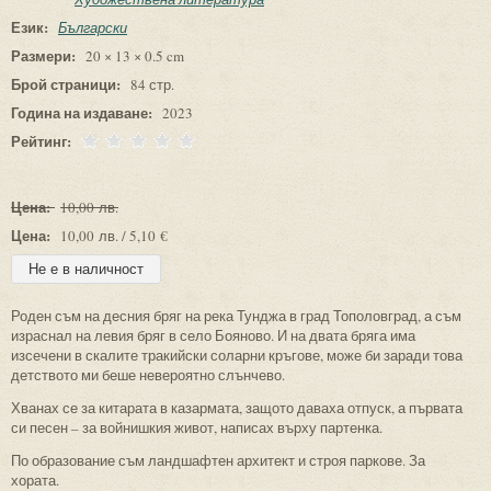
Език:
Български
Размери:
20 × 13 × 0.5 cm
Брой страници:
84 стр.
Година на издаване:
2023
Рейтинг:
Цена:
10,00 лв.
Цена:
10,00 лв. / 5,10 €
Роден съм на десния бряг на река Тунджа в град Тополовград, а съм
израснал на левия бряг в село Бояново. И на двата бряга има
изсечени в скалите тракийски соларни кръгове, може би заради това
детството ми беше невероятно слънчево.
Хванах се за китарата в казармата, защото даваха отпуск, а първата
си песен – за войнишкия живот, написах върху партенка.
По образование съм ландшафтен архитект и строя паркове. За
хората.