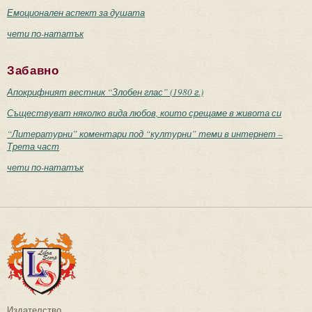
Емоционален аспект за душата
чети по-нататък
Забавно
Апокрифният вестник “Злобен глас” (1980 г.)
Съществуват няколко вида любов, които срещаме в живота си
“Литературни” коментари под “културни” теми в интернет –
Трета част
чети по-нататък
Издателство