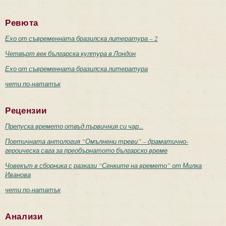
Ревюта
Ехо от съвременната бразилска литература – 2
Четвърт век българска култура в Лондон
Ехо от съвременната бразилска литература
чети по-нататък
Рецензии
Препуска времето отвъд първичния си чар...
Поетичната антология “Омълнени треви” – драматично-
героическа сага за преобърнатото българско време
Човекът в сборника с разкази “Сенките на времето” от Милка
Иванова
чети по-нататък
Анализи