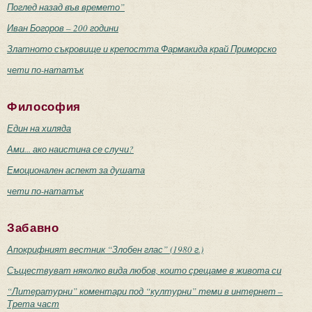
Поглед назад във времето”
Иван Богоров – 200 години
Златното съкровище и крепостта Фармакида край Приморско
чети по-нататък
Философия
Един на хиляда
Ами... ако наистина се случи?
Емоционален аспект за душата
чети по-нататък
Забавно
Апокрифният вестник “Злобен глас” (1980 г.)
Съществуват няколко вида любов, които срещаме в живота си
“Литературни” коментари под “културни” теми в интернет –
Трета част