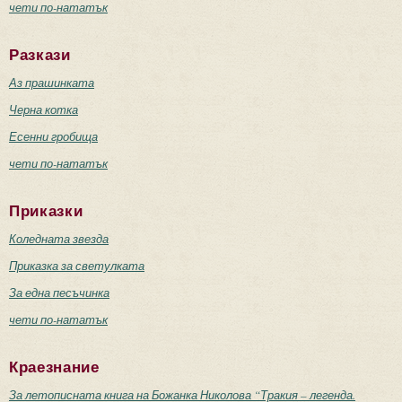
чети по-нататък
Разкази
Аз прашинката
Черна котка
Есенни гробища
чети по-нататък
Приказки
Коледната звезда
Приказка за светулката
За една песъчинка
чети по-нататък
Краезнание
За летописната книга на Божанка Николова “Тракия – легенда.