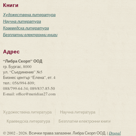
Книги
Художествена литература
Научна литература
Краеведска литература
Безплатни електронни книги
Адрес
“Либра Скорп” ООД
гр. Бургас, 8000
ул. “Съединение” №5
Бизнес център “Елена”, ет. 4
тел.: 056/994-809;
088/799-64-34; 089/837-85-50
E-mail: office@meridian27.com
Художествена литература
Научна литература
Краеведска литература
Безплатни електронни книги
© 2002 - 2026. Всички права запазени. Либра Скорп ООД. |
Drupal