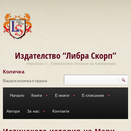
Премини към основното съдържание
Издателство “Либра Скорп”
Меридиан 27 - Електронно списание за литература
Количка
Търси
Форма за търсене
Вашата количка е празна
Начало
Книги
Е-книги
Е-списание
Автори
За нас
Контакти