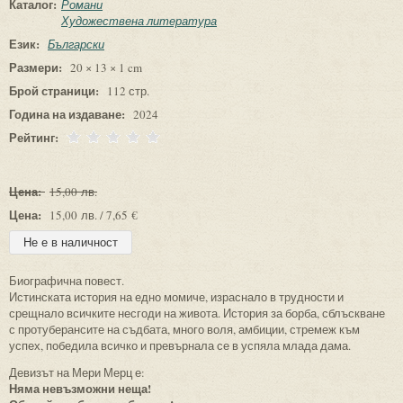
Каталог:
Романи
Художествена литература
Език:
Български
Размери:
20 × 13 × 1 cm
Брой страници:
112 стр.
Година на издаване:
2024
Рейтинг:
Цена:
15,00 лв.
Цена:
15,00 лв. / 7,65 €
Биографична повест.
Истинската история на едно момиче, израснало в трудности и
срещнало всичките несгоди на живота. История за борба, сблъскване
с протуберансите на съдбата, много воля, амбиции, стремеж към
успех, победила всичко и превърнала се в успяла млада дама.
Девизът на Мери Мерц е:
Няма невъзможни неща!