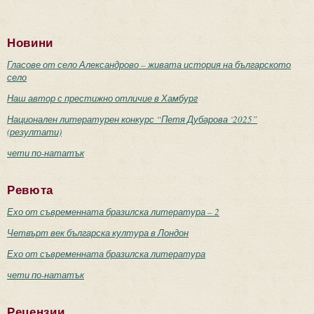
Новини
Гласове от село Александрово – живата история на българското
село
Наш автор с престижно отличие в Хамбург
Национален литературен конкурс “Петя Дубарова ‘2025”
(резултати)
чети по-нататък
Ревюта
Ехо от съвременната бразилска литература – 2
Четвърт век българска култура в Лондон
Ехо от съвременната бразилска литература
чети по-нататък
Рецензии