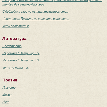
трябва да се научи да живее
С библейски взор по пътищата на времето...
Чони Чонев: По пътя на солената реалност...
чети по-нататък
Литература
Средството
Из романа “Петрихор” (1)
Из романа “Петрихор” (2)
чети по-нататък
Поезия
Планети
Магия
Икар