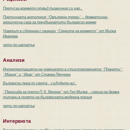
Препуска времето отвъд първичния си чар...
Поетичната антология “Омълнени треви” – драматично-
героическа сага за преобърнатото българско време
Човекът в сборника с разкази “Сенките на времето” от Милка
Иванова
чети по-нататък
Анализи
Интерпретацията на човешкото в стихотворенията “Планети”,
“Магия” и “Икар” от Станка Пенчева
Български пера по света – събудете ни!..
“Панихида за поета П. К. Яворов” от Гео Милев – среща на двама
титани в полето на българската модерна поезия
чети по-нататък
Интервюта
Емигрантството е съдба и мисия, с която човекът на изкуството