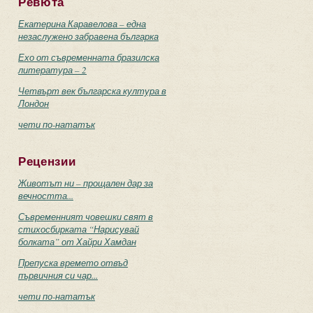
Ревюта
Екатерина Каравелова – една
незаслужено забравена българка
Ехо от съвременната бразилска
литература – 2
Четвърт век българска култура в
Лондон
чети по-нататък
Рецензии
Животът ни – прощален дар за
вечността...
Съвременният човешки свят в
стихосбирката “Нарисувай
болката” от Хайри Хамдан
Препуска времето отвъд
първичния си чар...
чети по-нататък