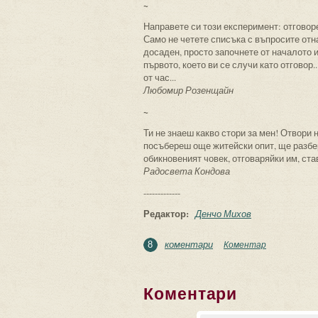
~
Направете си този експеримент: отговоре
Само не четете списъка с въпросите отн
досаден, просто започнете от началото и
първото, което ви се случи като отговор
от час...
Любомир Розенщайн
~
Ти не знаеш какво стори за мен! Отвори 
посъбереш още житейски опит, ще разбе
обикновеният човек, отговаряйки им, ста
Радосвета Кондова
-------------
Редактор:
Денчо Михов
коментари
Коментар
8
Коментари