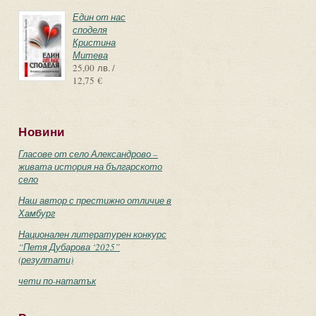
Един от нас
споделя
Кристина
Митева
25,00 лв. /
12,75 €
Новини
Гласове от село Александрово –
живата история на българското
село
Наш автор с престижно отличие в
Хамбург
Национален литературен конкурс
“Петя Дубарова ‘2025”
(резултати)
чети по-нататък