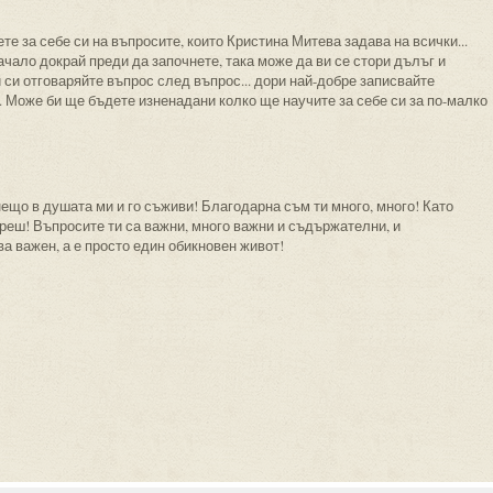
те за себе си на въпросите, които Кристина Митева задава на всички...
ачало докрай преди да започнете, така може да ви се стори дълъг и
 си отговаряйте въпрос след въпрос... дори най-добре записвайте
... Може би ще бъдете изненадани колко ще научите за себе си за по-малко
нещо в душата ми и го съживи! Благодарна съм ти много, много! Като
реш! Въпросите ти са важни, много важни и съдържателни, и
ва важен, а е просто един обикновен живот!