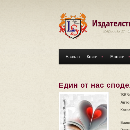
Премини към основното съдържание
Издателст
Меридиан 27 - 
Начало
Книги
Е-книги
Един от нас спод
ISBN
Авто
Ката
Език
Разм