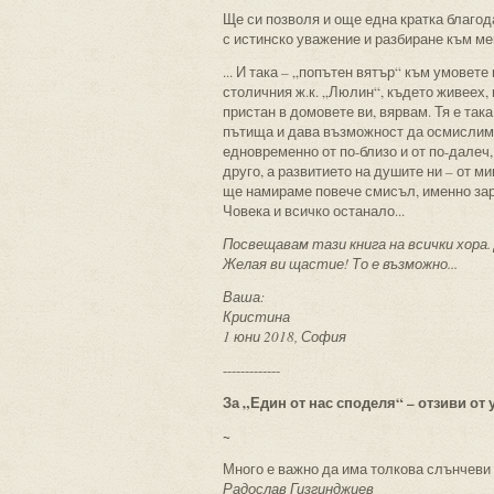
Ще си позволя и още една кратка благод
с истинско уважение и разбиране към мен
... И така – „попътен вятър“ към умовете
столичния ж.к. „Люлин“, където живеех, 
пристан в домовете ви, вярвам. Тя е так
пътища и дава възможност да осмислим 
едновременно от по-близо и от по-далеч, 
друго, а развитието на душите ни – от м
ще намираме повече смисъл, именно зар
Човека и всичко останало...
Посвещавам тази книга на всички хора. 
Желая ви щастие! То е възможно...
Ваша:
Кристина
1 юни 2018, София
-------------
За „Един от нас споделя“ – отзиви от
~
Много е важно да има толкова слънчеви 
Радослав Гизгинджиев