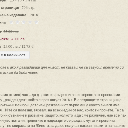
23 × 16 × 5.8 cm
 страници:
796 стр.
на на издаване:
2018
инг:
:
25,00 лв.
ъпка:
-0.00 лв
:
25,00 лв. / 12,75 €
дае и ако я разгадаваш цял живот, не казвай, че си загубил времето си.
 искам да бъда човек.
 само от мен) час – да държите в ръце книга с интервюта от проекта ми
му „рожден ден“, който е през август 2018 г. В следващите страници ще
о-тъжни или по-щастливи, разказани от първо лице (което винаги има
.. И те са полезни, вярвам, на всеки един от нас, който ги прочете. Те са
о ни съзнание и развитие, защото, колкото и да сме различни, ние все пак
 чувствата ни, тревогите и надеждите се раждат, лутат и преплитат
олу“ по спиралата на Живота, за да се получат накрая нишките на нашите