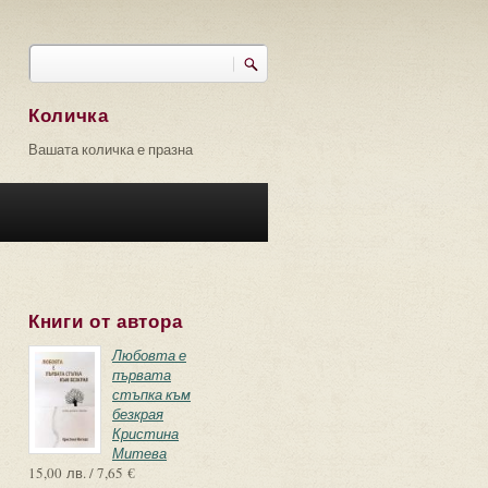
Търси
Форма за търсене
Количка
Вашата количка е празна
Книги от автора
Любовта е
първата
стъпка към
безкрая
Кристина
Митева
15,00 лв. / 7,65 €