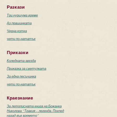
Разкази
Три куршума време
Аз прашинката
Черна котка
чети по-нататък
Приказки
Коледната звезда
Приказка за светулката
За една песъчинка
чети по-нататък
Краезнание
За летописната книга на Божанка
Николова “Тракия – легенда. Поглед
назад във времето”