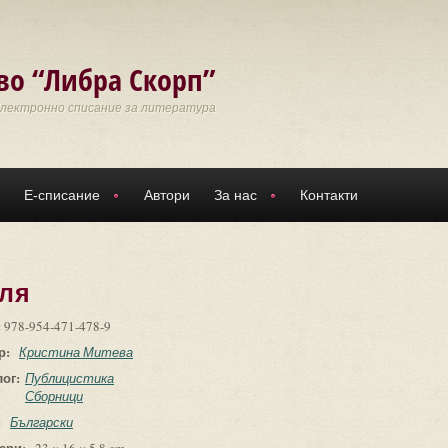
во “Либра Скорп”
Електронно списание за литература
Е-списание
Автори
За нас
Контакти
еля
:
978-954-471-478-9
р:
Кристина Митева
лог:
Публицистика
Сборници
:
Български
ери: