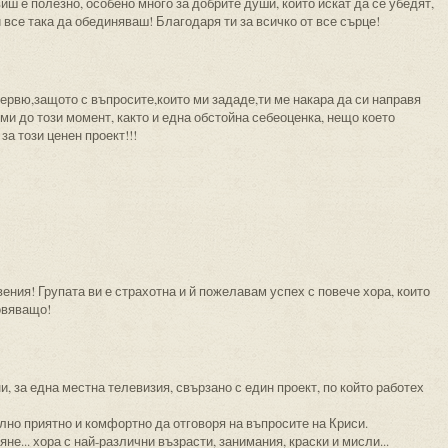
виш е полезно, особено много за добрите души, които искат да се убедят,
 все така да обединяваш! Благодаря ти за всичко от все сърце!
тервю,защото с въпросите,които ми зададе,ти ме накара да си направя
ми до този момент, както и една обстойна себеоценка, нещо което
за този ценен проект!!!
ения! Групата ви е страхотна и й пожелавам успех с повече хора, които
овяващо!
, за една местна телевизия, свързано с един проект, по който работех
елно приятно и комфортно да отговоря на въпросите на Криси.
не... хора с най-различни възрасти, занимания, краски и мисли...