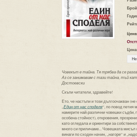
Брой
Годи
Рейт
Цена
Отст
Цена
Човекът е тайна. Тя трябва да се разга
Аз се занимавам с тази тайна, тъй като
Достоевски
Скъпи читатели, здравейте!
Ето, че настъпи и този дългоочакван (не
„
Един от нас споделя
“, по повод петия 
намерите най-различни човешки съдби, п
особена стойност), откровения, прозрения.
като огледала и ориентири за собственот
много си приличаме... Човешката мисъл и
винаги по сходен начин, „нагоре“ и „над