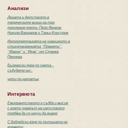
Анализи
Децата и детството в
творческите визии на три
поколения поети: Пейо Яворов,
Никола Вапцаров и Таньо Клисуров
Интерпретацията на човешкото в
стихотворенията “Планети”,
“Магия” и “Икар” от Станка
Пенчева
Български пера по света –
събудете ни!..
чети по-нататък
Интервюта
Емигрантството е съдба и мисия,
с която човекът на изкуството
трябва да се научи да живее
С библейски взор по пътищата на
времето...