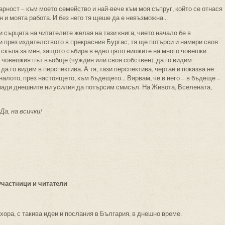
арност – към моето семейство и най-вече към моя съпруг, който се отнася
 и моята работа. И без него тя щеше да е невъзможна...
 и сърцата на читателите желая на тази книга, чието начало бе в
и през издателството в прекрасния Бургас, тя ще потърси и намери своя
а скъпа за мен, защото събира в едно цяло нишките на много човешки
човешкия път въобще (чуждия или своя собствен), да го видим
да го видим в перспектива. А тя, тази перспектива, чертае и показва не
иналото, през настоящето, към бъдещето... Вярвам, че в него – в бъдеще –
ади днешните ни усилия да потърсим смисъл. На Живота, Вселената,
Да, на всички!
 участници и читатели
хора, с такива идеи и послания в България, в днешно време.