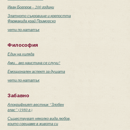
Иван Богоров – 200 години
Златното съкровище и крепостта
Фармакида край Приморско
чети по-нататък
Философия
Един на хиляда
Ами... ако наистина се случи?
Емоционален аспект за душата
чети по-нататък
Забавно
Апокрифният вестник “Злобен
глас” (1980 г.)
Съществуват няколко вида любов,
които срещаме в живота си