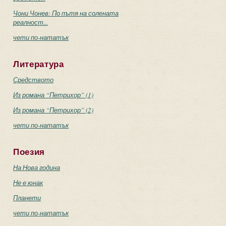
Чони Чонев: По пътя на солената
реалност...
чети по-нататък
Литература
Средството
Из романа “Петрихор” (1)
Из романа “Петрихор” (2)
чети по-нататък
Поезия
На Нова година
Не е юнак
Планети
чети по-нататък