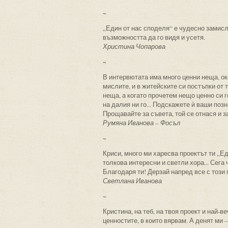
~
„Един от нас споделя“ е чудесно замисле
възможността да го видя и усетя.
Христина Чопарова
~
В интервютата има много ценни неща, ока
мислите, и в житейските си постъпки от
неща, а когато прочетем нещо ценно си 
на далия ни го... Подскажете ѝ ваши позн
Прощавайте за съвета, той се отнася и з
Румяна Иванова – Фосъл
~
Криси, много ми харесва проектът ти „Ед
толкова интересни и светли хора... Сега 
Благодаря ти! Дерзай напред все с този 
Светлана Иванова
~
Кристина, на теб, на твоя проект и най-в
ценностите, в които вярвам. А денят ми –