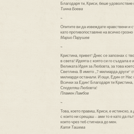
Благодаря ти, Криси, беше удоволствие и
Тинна Боева
~
Опитите ви да извеждате нравствени и с
като противопоставяне на всичко грозно 
Марио Парушев
~
Кристина, привет! Днес се запознах с тв
в света! Идеята с която си го създала е
Великата Идея за Любовта, за това коет
Светлина. В името „7 милиарда други“ (
милиарди останали. И още, Един от Нас 
Всички за Един! Благодаря ти Кристина, 
Споделяш Любовта!
Пламен Ламбов
~
Това, което правиш, Криси, е истинско, а
с които ни срещаш – ами то е като да пъ
които чрез теб стигнаха до мен.
Катя Ташева