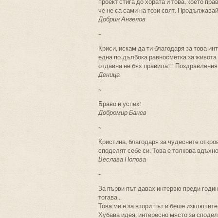
проект стига до хората и това, което пра
че не са сами на този свят. Продължавай
Добрин Ангелов
~
Криси, искам да ти благодаря за това ин
една по-дълбока равносметка за живота 
отдавна не бях правила!!! Поздравления 
Деница
~
Браво и успех!
Добромир Банев
~
Кристина, благодаря за чудесните откров
споделят себе си. Това е толкова вдъхн
Веслава Попова
~
За първи път давах интервю преди години
тогава...
Това ми е за втори път и беше изключит
Хубава идея, интересно място за споделя