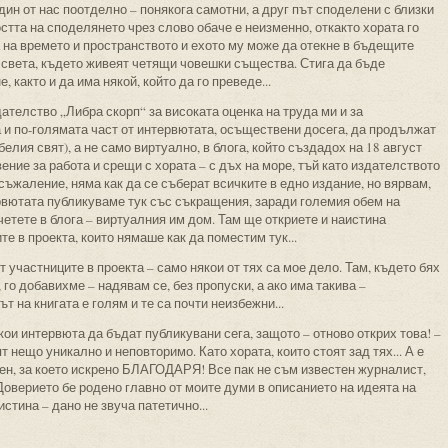
ин от нас поотделно – понякога самотни, а друг път споделени с близки
стта на споделянето чрез слово обаче е неизменно, откакто хората го
 на времето и пространството и ехото му може да отекне в бъдещите
на света, където живеят четящи човешки същества. Стига да бъде
 както и да има някой, който да го преведе...
ателство „Либра скорп“ за високата оценка на труда ми и за
га и по-голямата част от интервютата, осъществени досега, да продължат
белия свят), а не само виртуално, в блога, който създадох на 18 август
вение за работа и срещи с хората – с дъх на море, тъй като издателството
съжаление, няма как да се съберат всичките в едно издание, но вярвам,
рвютата публикуваме тук със съкращения, заради големия обем на
четете в блога – виртуалния им дом. Там ще откриете и наистина
те в проекта, които нямаше как да поместим тук...
участниците в проекта – само някои от тях са мое дело. Там, където бях
го добавихме – надявам се, без пропуски, а ако има такива –
 на книгата е голям и те са почти неизбежни...
кои интервюта да бъдат публикувани сега, защото – отново открих това! –
ят нещо уникално и неповторимо. Като хората, които стоят зад тях... А е
ен, за което искрено БЛАГОДАРЯ! Все пак не съм известен журналист,
 Доверието бе родено главно от моите думи в описанието на идеята на
истина – дано не звуча патетично...