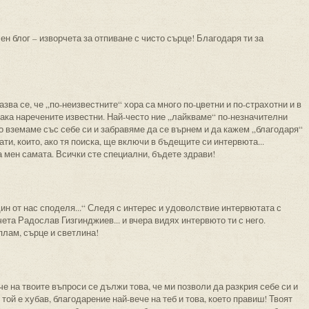
н блог – изворчета за отпиване с чисто сърце! Благодаря ти за
зва се, че „по-неизвестните“ хора са много по-цветни и по-страхотни и в
 така наречените известни. Най-често ние „лайкваме“ по-незначителни
го вземаме със себе си и забравяме да се върнем и да кажем „благодаря“
ати, които, ако тя поиска, ще включи в бъдещите си интервюта...
а мен самата. Всички сте специални, бъдете здрави!
ин от нас споделя...“ Следя с интерес и удоволствие интервютата с
чета Радослав Гизгинджиев... и вчера видях интервюто ти с него.
плам, сърце и светлина!
ече на твоите въпроси се дължи това, че ми позволи да разкрия себе си и
 той е хубав, благодарение най-вече на теб и това, което правиш! Твоят