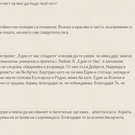
 чест за мен да бъда твой гост!
тойностни позиции са похвални. Всичко е красиво и чисто, възприемам го
и пошло, на което сме свидетели сега.
оя проект „Един от нас споделя“ и искам да те уверя, че няма друг аналог
 изначална, уникална и пропита с Любов! В „Един от Нас“ е заложена
о ни свързва, обединява и възражда. От нея лъха Доброта, Надежда и
проектът на Ян Артюс-Бертран) като че ли има Един и стотици, хиляди и
ми звучи толкова Българско и Родно, може би като: Един за Всички и
че се трудиш, бориш, благодаря ти, че побеждаваш. Благодаря Ти, че
 дори и някои да ме обвинят в патетизъм, ще кажа – апостолско е. Хората,
туваш из острова на съкровищата. Благодаря ти за всички бисерчета,