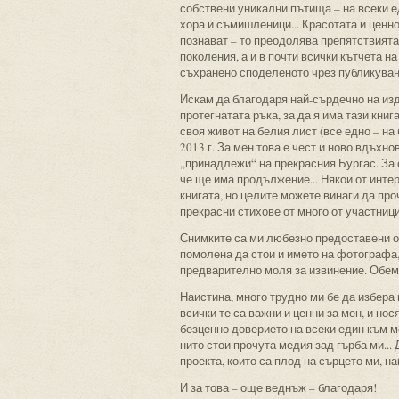
собствени уникални пътища – на всеки ед
хора и съмишленици... Красотата и ценно
познават – то преодолява препятствията
поколения, а и в почти всички кътчета 
съхранено споделеното чрез публикуване,
Искам да благодаря най-сърдечно на изд
протегнатата ръка, за да я има тази кни
своя живот на белия лист (все едно – на 
2013 г. За мен това е чест и ново вдъхно
„принадлежи“ на прекрасния Бургас. За 
че ще има продължение... Някои от инте
книгата, но целите можете винаги да про
прекрасни стихове от много от участници
Снимките са ми любезно предоставени от 
помолена да стои и името на фотографа, 
предварително моля за извинение. Обемът
Наистина, много трудно ми бе да избера 
всички те са важни и ценни за мен, и нос
безценно доверието на всеки един към м
нито стои прочута медия зад гърба ми...
проекта, които са плод на сърцето ми, на
И за това – още веднъж – благодаря!