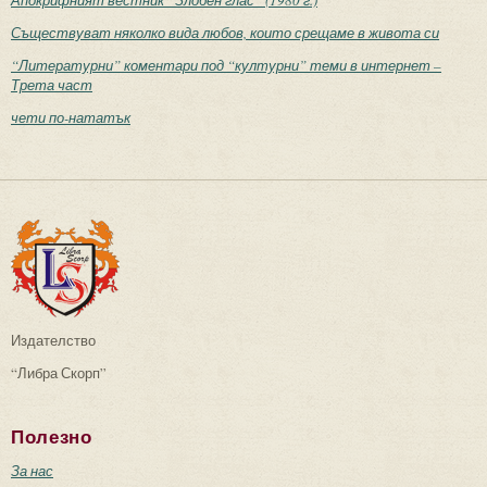
Съществуват няколко вида любов, които срещаме в живота си
“Литературни” коментари под “културни” теми в интернет –
Трета част
чети по-нататък
Издателство
“Либра Скорп”
Полезно
За нас