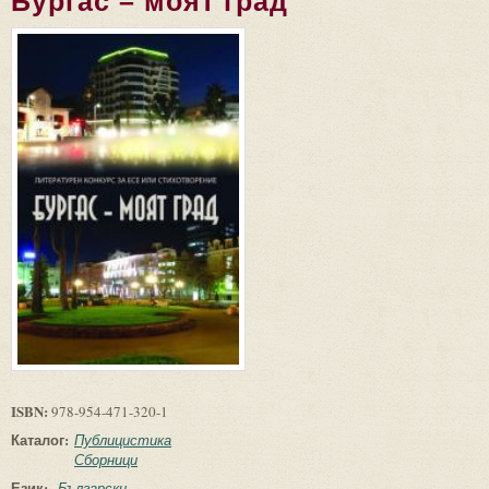
Бургас – моят град
ISBN:
978-954-471-320-1
Каталог:
Публицистика
Сборници
Език:
Български