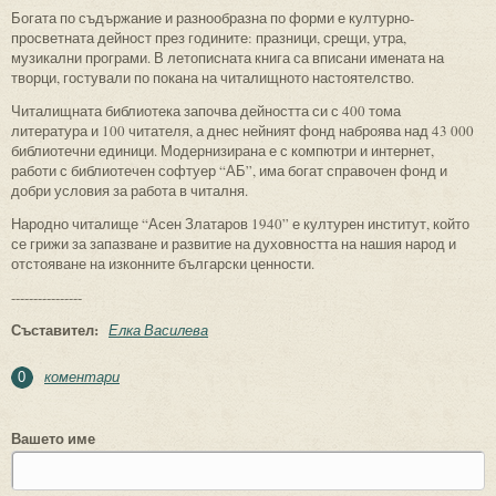
Богата по съдържание и разнообразна по форми е културно-
просветната дейност през годините: празници, срещи, утра,
музикални програми. В летописната книга са вписани имената на
творци, гостували по покана на читалищното настоятелство.
Читалищната библиотека започва дейността си с 400 тома
литература и 100 читателя, а днес нейният фонд наброява над 43 000
библиотечни единици. Модернизирана е с компютри и интернет,
работи с библиотечен софтуер “АБ”, има богат справочен фонд и
добри условия за работа в читалня.
Народно читалище “Асен Златаров 1940” е културен институт, който
се грижи за запазване и развитие на духовността на нашия народ и
отстояване на изконните български ценности.
----------------
Съставител:
Елка Василева
коментари
0
Вашето име