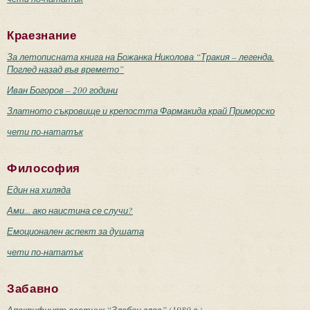
Краезнание
За летописната книга на Божанка Николова “Тракия – легенда.
Поглед назад във времето”
Иван Богоров – 200 години
Златното съкровище и крепостта Фармакида край Приморско
чети по-нататък
Философия
Един на хиляда
Ами... ако наистина се случи?
Емоционален аспект за душата
чети по-нататък
Забавно
Апокрифният вестник “Злобен глас” (1980 г.)