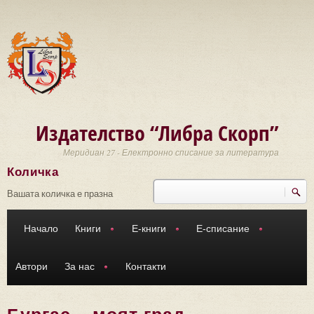
Премини към основното съдържание
Издателство “Либра Скорп”
Меридиан 27 - Електронно списание за литература
Количка
Търси
Форма за търсене
Вашата количка е празна
Начало
Книги
Е-книги
Е-списание
Автори
За нас
Контакти