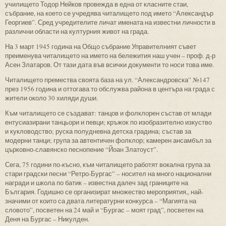
училището Тодор Нейков провежда в една от класните стаи,
събрание, на което се учредява читалището под името “Александър
Георгиев”. Сред учредителите личат имената на известни личности в
различни области на културния живот на града.
На 3 март 1945 година на Общо събрание Управителният съвет
преименува читалището на името на бележития наш учен – проф. д-р
Асен Златаров. От тази дата във всички документи то носи това име.
Читалището премества своята база на ул. “Александровска” №147
през 1956 година и оттогава то обслужва района в центъра на града с
жители около 30 хиляди души.
Към читалището се създават: танцов и фолклорен състав от млади
ентусиазирани танцьори и певци; кръжок по изобразително изкуство
и кукловодство; руска полудневна детска градина; състав за
модерни танци; група за автентичен фолклор; камерен ансамбъл за
църковно-славянско песнопение “Йоан Златоуст”.
Сега, 75 години по-късно, към читалището работят вокална група за
стари градски песни “Ретро-Бургас” – носител на много национални
награди и школа по батик – известна далеч зад границите на
България. Годишно се организират множество мероприятия,, най-
значими от които са двата литературни конкурса – “Магията на
словото”, посветен на 24 май и “Бургас – моят град”, посветен на
Деня на Бургас – Никулден.