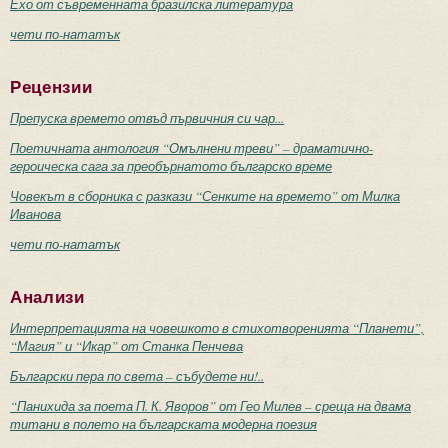
Ехо от съвременната бразилска литература
чети по-нататък
Рецензии
Препуска времето отвъд първичния си чар...
Поетичната антология “Омълнени треви” – драматично-
героическа сага за преобърнатото българско време
Човекът в сборника с разкази “Сенките на времето” от Милка
Иванова
чети по-нататък
Анализи
Интерпретацията на човешкото в стихотворенията “Планети”,
“Магия” и “Икар” от Станка Пенчева
Български пера по света – събудете ни!..
“Панихида за поета П. К. Яворов” от Гео Милев – среща на двама
титани в полето на българската модерна поезия