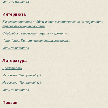
чети по-нататък
Интервюта
Емигрантството е съдба и мисия, с която човекът на изкуството
трябва да се научи да живее
С библейски взор по пътищата на времето...
Чони Чонев: По пътя на солената реалност...
чети по-нататък
Литература
Средството
Из романа “Петрихор” (1)
Из романа “Петрихор” (2)
чети по-нататък
Поезия