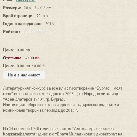
Размери:
20 × 13 × 0.8 cm
Брой страници:
72 стр.
Година на издаване:
2016
Рейтинг:
Цена:
0,00 лв.
Отстъпка:
-0.00 лв
Цена:
0,00 лв. / 0,00 €
Литературният конкурс за есе или стихотворение “Бургас – моят
град” се организира ежегодно (от 2008 г.) от Народно читалище
“Асен Златаров 1940”, гр. Бургас.
Настоящият сборник е второ издание и съдържа наградените и
номинирани творби за периода до 2015 г.
----------------
На 24 ноември 1940 година в квартал “Александър Георгиев
Коджакафалията” (днес к-с “Братя Миладинови”) директорът на