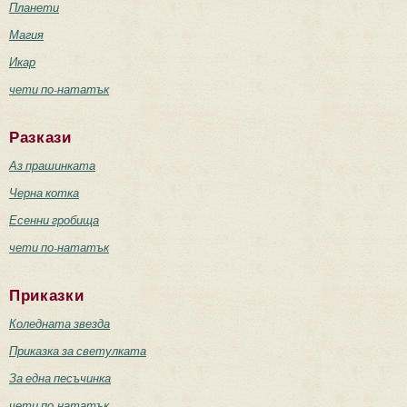
Планети
Магия
Икар
чети по-нататък
Разкази
Аз прашинката
Черна котка
Есенни гробища
чети по-нататък
Приказки
Коледната звезда
Приказка за светулката
За една песъчинка
чети по-нататък