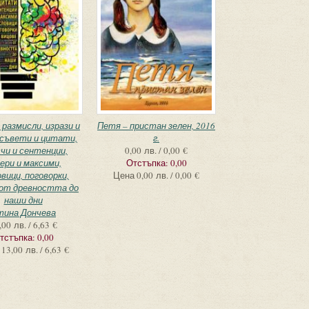
 размисли, изрази и
Петя – пристан зелен, 2016
 съвети и цитати,
г.
чи и сентенции,
0,00 лв. / 0,00 €
ери и максими,
Отстъпка:
0,00
вици, поговорки,
Цена
0,00 лв. / 0,00 €
 от древността до
наши дни
тина Дончева
,00 лв. / 6,63 €
тстъпка:
0,00
13,00 лв. / 6,63 €