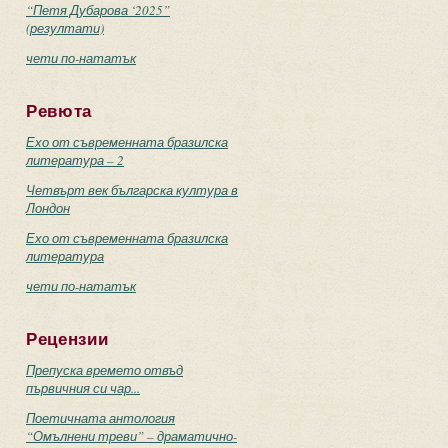
“Петя Дубарова ‘2025”
(резултати)
чети по-нататък
Ревюта
Ехо от съвременната бразилска
литература – 2
Четвърт век българска култура в
Лондон
Ехо от съвременната бразилска
литература
чети по-нататък
Рецензии
Препуска времето отвъд
първичния си чар...
Поетичната антология
“Омълнени треви” – драматично-