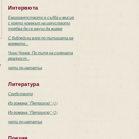
Интервюта
Емигрантството е съдба и мисия,
с която човекът на изкуството
трябва да се научи да живее
С библейски взор по пътищата на
времето...
Чони Чонев: По пътя на солената
реалност...
т
чети по-нататък
Литература
Средството
Из романа “Петрихор” (1)
Из романа “Петрихор” (2)
чети по-нататък
Поезия