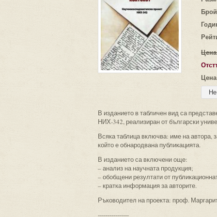
Брой
Годи
Рейт
Цена
Отст
Цена
В изданието в табличен вид са предста
НИХ-342, реализиран от български унив
Всяка таблица включва: име на автора, 
който е обнародвана публикацията.
В изданието са включени още:
– анализ на научната продукция;
– обобщени резултати от публикационнат
– кратка информация за авторите.
Ръководител на проекта: проф. Маргарит
----------------