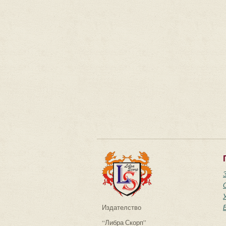
Издателство
“Либра Скорп”