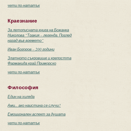
чети по-нататък
Краезнание
За летописната книга на Божанка
Николова “Тракия – легенда. Поглед
назад във времето”
Иван Богоров – 200 години
Златното съкровище и крепостта
Фармакида край Приморско
чети по-нататък
Философия
Един на хиляда
Ами... ако наистина се случи?
Емоционален аспект за душата
чети по-нататък