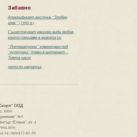
Забавно
Апокрифният вестник “Злобен
глас” (1980 г.)
Съществуват няколко вида любов,
които срещаме в живота си
“Литературни” коментари под
“културни” теми в интернет –
Трета част
чети по-нататък
с
Скорп” ООД
с, 8000
единение” №5
ентър “Елена”, ет. 4
/994-809;
64-34; 089/837-85-50