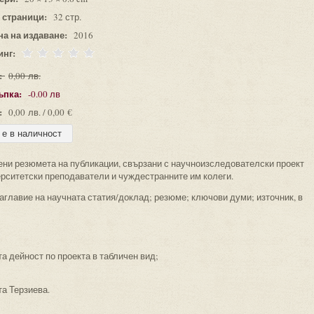
 страници:
32 стр.
на на издаване:
2016
инг:
:
0,00 лв.
ъпка:
-0.00 лв
:
0,00 лв. / 0,00 €
вени резюмета на публикации, свързани с научноизследователски проект
ерситетски преподаватели и чуждестранните им колеги.
заглавие на научната статия/доклад; резюме; ключови думи; източник, в
а дейност по проекта в табличен вид;
а Терзиева.