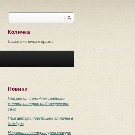
Търси
Форма за търсене
Количка
Вашата количка е празна
Новини
Гласове от село Александрово –
живата история на българското
село
Наш автор с престижно отличие в
Хамбург
Национален литературен конкурс