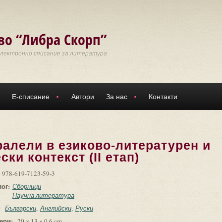
во “Либра Скорп”
Електронно списание за литература
Е-списание
Автори
За нас
Контакти
ралели в езиково-литературен и
ки контекст (ІІ етап)
:
978-619-7123-59-3
лог:
Сборници
Научна литература
:
Български
Английски
Руски
ери:
20 × 13 × 0.6 cm