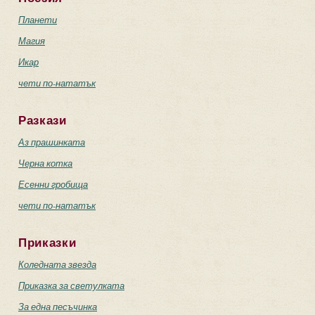
Планети
Магия
Икар
чети по-нататък
Разкази
Аз прашинката
Черна котка
Есенни гробища
чети по-нататък
Приказки
Коледната звезда
Приказка за светулката
За една песъчинка