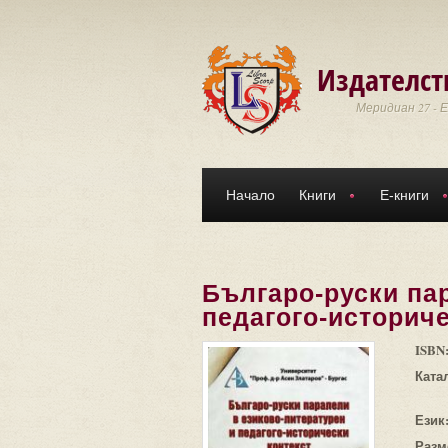
Премини към основното съдържание
Издателст
Меридиан 27 - 
Начало
Книги
Е-книги
Българо-руски па
педагого-историчес
ISBN
Ката
Език
Разм