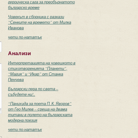
героическа сага за преобърнатото
българско време
Човекът в сборника с разкази
“Сенките на времето” от Милка
Иванова
чети по-нататък
Анализи
Интерпретацията на човешкото в
стихотворенията “Планети”,
“Магия” и “Икар” от Станка
Пенчева
Български пера по света –
събудете ни!..
“Панихида за поета П. К. Яворов”
от Гео Милев – среща на двама
титани в полето на българската
модерна поезия
чети по-нататък