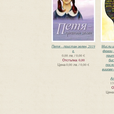
Петя – пристан зелен, 2019
Мисли и
г.
фрази,
0,00 лв. / 0,00 €
прит
Отстъпка:
0,00
бис
Цена
0,00 лв. / 0,00 €
посло
вицове
А
13
О
Цена