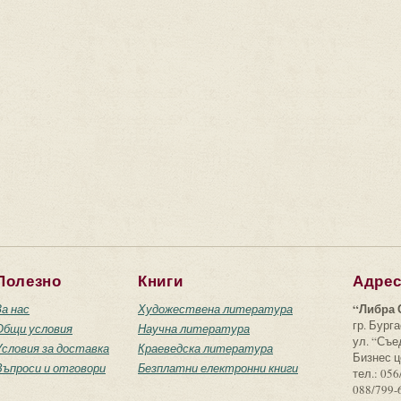
Полезно
Книги
Адре
“Либра 
За нас
Художествена литература
гр. Бурга
Общи условия
Научна литература
ул. “Съ
Условия за доставка
Краеведска литература
Бизнес ц
Въпроси и отговори
Безплатни електронни книги
тел.: 056
088/799-