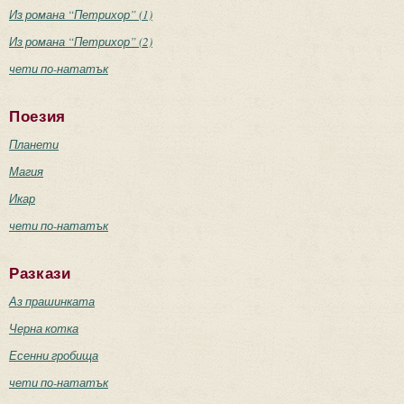
Из романа “Петрихор” (1)
Из романа “Петрихор” (2)
чети по-нататък
Поезия
Планети
Магия
Икар
чети по-нататък
Разкази
Аз прашинката
Черна котка
Есенни гробища
чети по-нататък