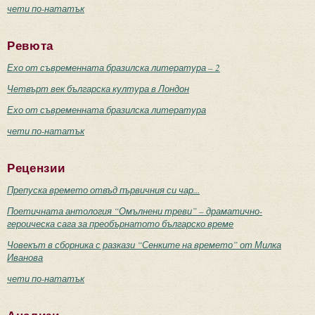
чети по-нататък
Ревюта
Ехо от съвременната бразилска литература – 2
Четвърт век българска култура в Лондон
Ехо от съвременната бразилска литература
чети по-нататък
Рецензии
Препуска времето отвъд първичния си чар...
Поетичната антология “Омълнени треви” – драматично-
героическа сага за преобърнатото българско време
Човекът в сборника с разкази “Сенките на времето” от Милка
Иванова
чети по-нататък