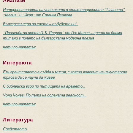
Анализи
Интерпретацията на човешкото в стихотворенията “Планети”,
“Магия” и “Икар” от Станка Пенчева
Български пера по света – събудете ни!..
“Панихида за поета П. К. Яворов” от Гео Милев – среща на двама
титани в полето на българската модерна поезия
чети по-нататък
Интервюта
Емигрантството е съдба и мисия, с която човекът на изкуството
трябва да се научи да живее
С библейски взор по пътищата на времето...
Чони Чонев: По пътя на солената реалност...
чети по-нататък
Литература
Средството