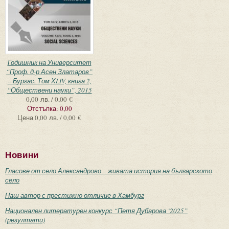
Годишник на Университет
“Проф. д-р Асен Златаров”
– Бургас. Том ХLIV, книга 2,
“Обществени науки”, 2015
0,00 лв. / 0,00 €
Отстъпка:
0,00
Цена
0,00 лв. / 0,00 €
Новини
Гласове от село Александрово – живата история на българското
село
Наш автор с престижно отличие в Хамбург
Национален литературен конкурс “Петя Дубарова ‘2025”
(резултати)