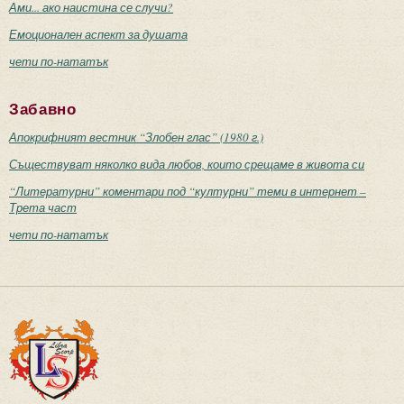
Ами... ако наистина се случи?
Емоционален аспект за душата
чети по-нататък
Забавно
Апокрифният вестник “Злобен глас” (1980 г.)
Съществуват няколко вида любов, които срещаме в живота си
“Литературни” коментари под “културни” теми в интернет –
Трета част
чети по-нататък