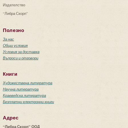
Издателство
“Либра Скорп”
Полезно
За нас
Общи условия
Условия за доставка
Въпроси и отговори
Книги
Художествена литература
Научна литература
Краеведска литература
Безплатни електронни книги
Адрес
“Либра Скорп” ООД