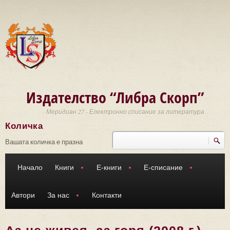
Премини към основното съдържание
Издателство “Либра Скорп”
Меридиан 27 - Електронно списание за литература
Количка
Търси
Форма за търсене
Вашата количка е празна
Начало
Книги
Е-книги
Е-списание
Автори
За нас
Контакти