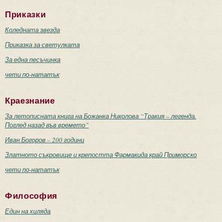
Приказки
Коледната звезда
Приказка за светулката
За една песъчинка
чети по-нататък
Краезнание
За летописната книга на Божанка Николова “Тракия – легенда.
Поглед назад във времето”
Иван Богоров – 200 години
Златното съкровище и крепостта Фармакида край Приморско
чети по-нататък
Философия
Един на хиляда