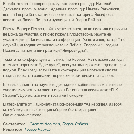
В работата на конференцията участваха: проф. д-р Николай
Даскалов, проф. Михаил Неделчев, проф. д-р Цветан Ракьовски,
поетът Георги Константинов, поетесата Екатерина Йосифова,
писателят Любен Петков и публицистът Георги Райков.
Поетът Валери Петров, който беше поканен, но по обективни причини
не можа да участва, с писмо пожела плодотворна работа на
участниците в Националната конференция “Аз не живея, аз горя” по
случай 130 години от рождението на Пейо К. Яворов и 50 години
Национални поетични празници “Яворови дни”.
Темата на конференцията – стихът на Яворов “Аз не живея, аз горя”
от стихотворението “Две души”, осигури по-широк изследователски
подход. Всеки от участниците в конференцията потърси своята
гледна точка, откроявайки творческия и житейски път на поета.
В разискванията по научните доклади и съобщения взеха активно
участие библиотечни работници от Регионална библиотека “П. К.
Яворов”, Бургас, жители и гости на Поморие.
Материалите от Националната конференция “Аз не живея, аз горя”
се публикуват в настоящия сборник без съкращения.
От съставителите
Съставител:
Светла Асенова
Георги Райков
Редактор:
Георги Райков