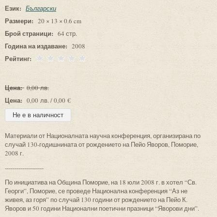
Език:
Български
Размери:
20 × 13 × 0.6 cm
Брой страници:
64 стр.
Година на издаване:
2008
Рейтинг:
Цена:
0,00 лв.
Цена:
0,00 лв. / 0,00 €
Материали от Националната научна конференция, организирана по
случай 130-годишнината от рождението на Пейо Яворов, Поморие,
2008 г.
--------------------
По инициатива на Община Поморие, на 18 юли 2008 г. в хотел “Св.
Георги”, Поморие, се проведе Национална конференция “Аз не
живея, аз горя” по случай 130 години от рождението на Пейо К.
Яворов и 50 години Национални поетични празници “Яворови дни”.