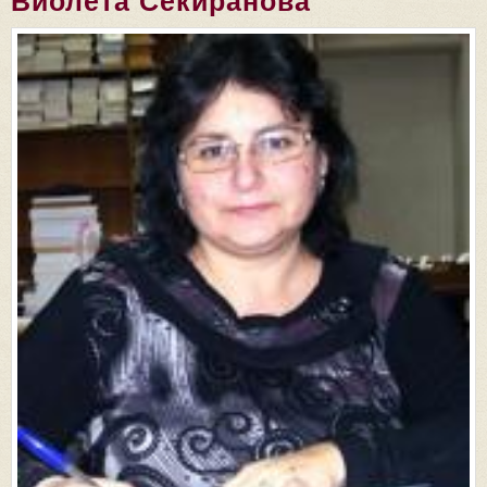
Виолета Секиранова