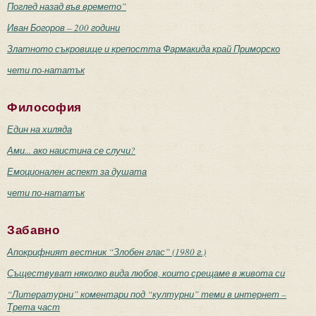
Поглед назад във времето”
Иван Богоров – 200 години
Златното съкровище и крепостта Фармакида край Приморско
чети по-нататък
Философия
Един на хиляда
Ами... ако наистина се случи?
Емоционален аспект за душата
чети по-нататък
Забавно
Апокрифният вестник “Злобен глас” (1980 г.)
Съществуват няколко вида любов, които срещаме в живота си
“Литературни” коментари под “културни” теми в интернет –
Трета част