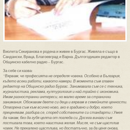
Виолета Секиранова е родена и живее в Бургас. Живяла е също в
Сандански, Враца, Благоевград и Варна. Дългогодишен редактор в
Общинско кабелно радио – Бургас.
За себе си казва:
“Вярвам, че професията не определя човека. Особено в България,
където всеки работи, каквото намери. В момента съм главен
редактор на Общинско радио Бургас. Занимавала съм се с техника,
журналистика, реклама, културология и най-трайно с икономика.
Имам разностранни интереси, но малко време за странични
занимания. Обожавам двете си деца и вярвам в семейните ценности.
Отворена съм към всичко ново, ако е градивно и добро, което
преценявам, разбира се, според собствените си стандарти:) Умея
да чакам, без да губя целта от погледа си. Досега винаги съм
постигала това, което наистина желая. Мисля, че съм щастлив
човек. Не прекалено щастлива, но достатъчно, за да ценя онова,