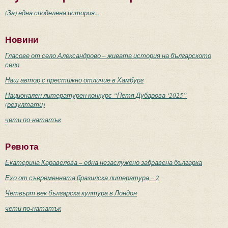
(За) една споделена история...
Новини
Гласове от село Александрово – живата история на българското
село
Наш автор с престижно отличие в Хамбург
Национален литературен конкурс “Петя Дубарова ‘2025”
(резултати)
чети по-нататък
Ревюта
Екатерина Каравелова – една незаслужено забравена българка
Ехо от съвременната бразилска литература – 2
Четвърт век българска култура в Лондон
чети по-нататък