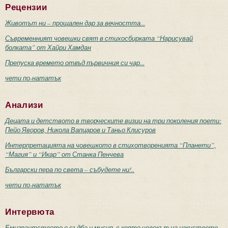
Рецензии
Животът ни – прощален дар за вечността...
Съвременният човешки свят в стихосбирката “Нарисувай
болката” от Хайри Хамдан
Препуска времето отвъд първичния си чар...
чети по-нататък
Анализи
Децата и детството в творческите визии на три поколения поети:
Пейо Яворов, Никола Вапцаров и Таньо Клисуров
Интерпретацията на човешкото в стихотворенията “Планети”,
“Магия” и “Икар” от Станка Пенчева
Български пера по света – събудете ни!..
чети по-нататък
Интервюта
Емигрантството е съдба и мисия, с която човекът на изкуството