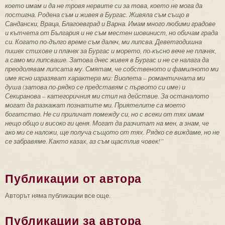
което имам и да не тровя нервите си за това, което не мога да
постигна. Родена съм и живея в Бургас. Живяла съм също в
Сандански, Враца, Благоевград и Варна. Имам много любими градове
и кътчета от България и не съм местен шовинист, но обичам града
си. Когато по-дълго време съм далеч, ми липсва. Деветгодишна
пишех стихове и плачех за Бургас и морето, по-късно вече не плачех,
а само ми липсваше. Затова днес живея в Бургас и не се налага да
преодолявам липсата му. Смятам, че собственото и фамилното ми
име ясно изразяват характера ми: Виолета – романтичната ми
душа (затова по-рядко се представям с първото си име) и
Секиранова – категоричния ми стил на действие. За останалото
могат да разкажат познатите ми. Приятелите са моето
богатство. Не си приличат помежду си, но с всеки от тях имам
нещо общо и високо ги ценя. Могат да разчитат на мен, а знам, че
ако ми се наложи, ще получа същото от тях. Рядко се виждаме, но не
се забравяме. Както казах, аз съм щастлив човек!”
Публикации от автора
Авторът няма публикации все още.
Публикации за автора