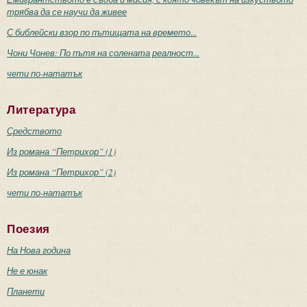
трябва да се научи да живее
С библейски взор по пътищата на времето...
Чони Чонев: По пътя на солената реалност...
чети по-нататък
Литература
Средството
Из романа “Петрихор” (1)
Из романа “Петрихор” (2)
чети по-нататък
Поезия
На Нова година
Не е юнак
Планети