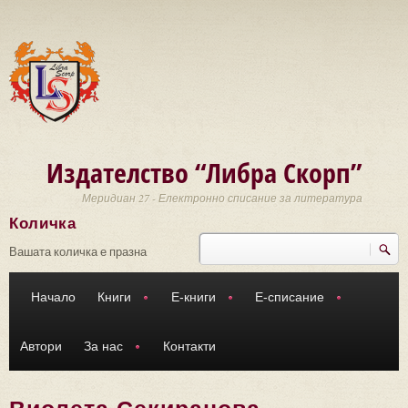
Премини към основното съдържание
Издателство “Либра Скорп”
Меридиан 27 - Електронно списание за литература
Количка
Търси
Форма за търсене
Вашата количка е празна
Начало
Книги
Е-книги
Е-списание
Автори
За нас
Контакти