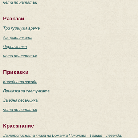
чети по-нататък
Разкази
Три куршума време
Аз прашинката
Черна котка
чети по-нататък
Приказки
Коледната звезда
Приказка за светулката
За една песъчинка
чети по-нататък
Краезнание
За летописната книга на Божанка Николова “Тракия – легенда.