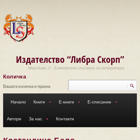
Премини към основното съдържание
Издателство “Либра Скорп”
Меридиан 27 - Електронно списание за литература
Количка
Търси
Форма за търсене
Вашата количка е празна
Начало
Книги
Е-книги
Е-списание
Автори
За нас
Контакти