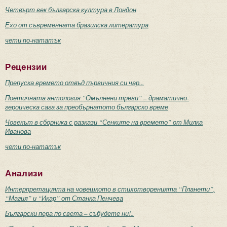
Четвърт век българска култура в Лондон
Ехо от съвременната бразилска литература
чети по-нататък
Рецензии
Препуска времето отвъд първичния си чар...
Поетичната антология “Омълнени треви” – драматично-
героическа сага за преобърнатото българско време
Човекът в сборника с разкази “Сенките на времето” от Милка
Иванова
чети по-нататък
Анализи
Интерпретацията на човешкото в стихотворенията “Планети”,
“Магия” и “Икар” от Станка Пенчева
Български пера по света – събудете ни!..