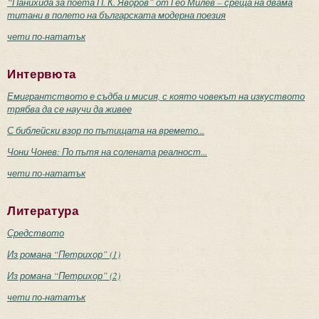
“Панихида за поета П. К. Яворов” от Гео Милев – среща на двама
титани в полето на българската модерна поезия
чети по-нататък
Интервюта
Емигрантството е съдба и мисия, с която човекът на изкуството
трябва да се научи да живее
С библейски взор по пътищата на времето...
Чони Чонев: По пътя на солената реалност...
чети по-нататък
Литература
Средството
Из романа “Петрихор” (1)
Из романа “Петрихор” (2)
чети по-нататък