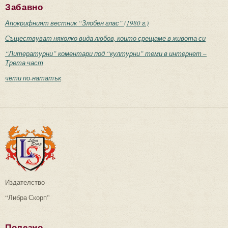
Забавно
Апокрифният вестник “Злобен глас” (1980 г.)
Съществуват няколко вида любов, които срещаме в живота си
“Литературни” коментари под “културни” теми в интернет –
Трета част
чети по-нататък
Издателство
“Либра Скорп”
Полезно