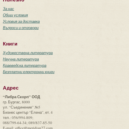
За нас
Общи условия
Условия за доставка
Въпроси и отговори
Книги
Художествена литература
Научна литература
Краеведска литература
Безплатни електронни книги
Адрес
“Либра Скорп” ООД
гр. Бургас, 8000
ул. “Съединение” №5
Бизнес център “Елена”, ет. 4
тел.: 056/994-809;
088/799-64-34; 089/837-85-50
E-mail: office@meridian27.com