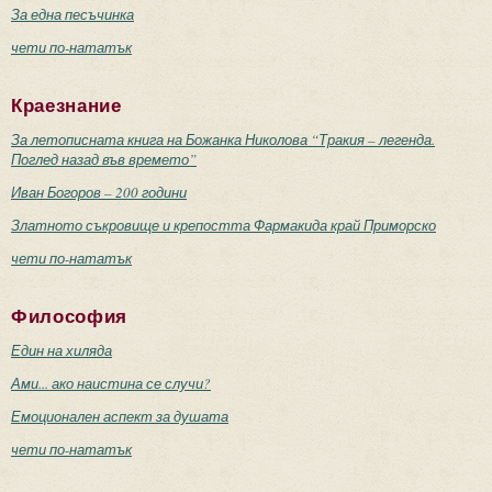
За една песъчинка
чети по-нататък
Краезнание
За летописната книга на Божанка Николова “Тракия – легенда.
Поглед назад във времето”
Иван Богоров – 200 години
Златното съкровище и крепостта Фармакида край Приморско
чети по-нататък
Философия
Един на хиляда
Ами... ако наистина се случи?
Емоционален аспект за душата
чети по-нататък