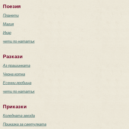
Поезия
Планети
Магия
Икар
чети по-нататък
Разкази
Аз прашинката
Черна котка
Есенни гробища
чети по-нататък
Приказки
Коледната звезда
Приказка за светулката