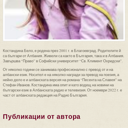
Костандина Бело, е родена през 2001 г. в Благоевград. Родителите й
са българи от Албания. Живели са както в България, така и в Албания.
Завършва “Право” в Софийски университет “Св. Климент Охридски”.
От няколко години се занимава професионално с превод от и на
албански език. Носител е на няколко награди за превод на поезия, а
нейно дело е и албанската версия на романа “Песента на Славея” на
Стефан Иванов. Костандина има опит и като водещ на новини на
български език в Албанската радио и телевизия. От ноември 2022 г. е
част от албанската редакция на Радио България.
Публикации от автора