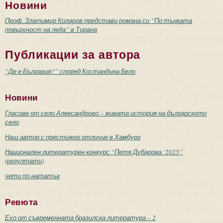
Новини
Проф. Златимир Коларов представи романа си “По тънката
повърхност на леда” в Тирана
Публикации за автора
“Де е България?” според Костандина Бело
Новини
Гласове от село Александрово – живата история на българското
село
Наш автор с престижно отличие в Хамбург
Национален литературен конкурс “Петя Дубарова ‘2025”
(резултати)
чети по-нататък
Ревюта
Ехо от съвременната бразилска литература – 2