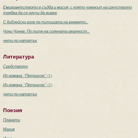
Емигрантството е съдба и мисия, с която човекът на изкуството
трябва да се научи да живее
С библейски взор по пътищата на времето...
Чони Чонев: По пътя на солената реалност...
чети по-нататък
Литература
Средството
Из романа “Петрихор” (1)
Из романа “Петрихор” (2)
чети по-нататък
Поезия
Планети
Магия