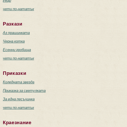
Икар
чети по-нататък
Разкази
Аз прашинката
Черна котка
Есенни гробища
чети по-нататък
Приказки
Коледната звезда
Приказка за светулката
За една песъчинка
чети по-нататък
Краезнание