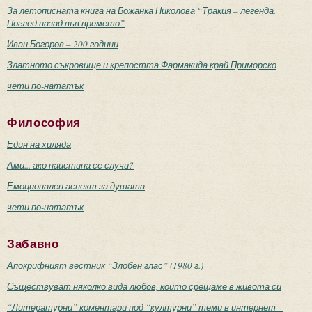
За летописната книга на Божанка Николова “Тракия – легенда.
Поглед назад във времето”
Иван Богоров – 200 години
Златното съкровище и крепостта Фармакида край Приморско
чети по-нататък
Философия
Един на хиляда
Ами... ако наистина се случи?
Емоционален аспект за душата
чети по-нататък
Забавно
Апокрифният вестник “Злобен глас” (1980 г.)
Съществуват няколко вида любов, които срещаме в живота си
“Литературни” коментари под “културни” теми в интернет –