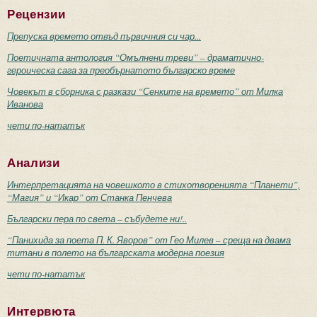
Рецензии
Препуска времето отвъд първичния си чар...
Поетичната антология “Омълнени треви” – драматично-
героическа сага за преобърнатото българско време
Човекът в сборника с разкази “Сенките на времето” от Милка
Иванова
чети по-нататък
Анализи
Интерпретацията на човешкото в стихотворенията “Планети”,
“Магия” и “Икар” от Станка Пенчева
Български пера по света – събудете ни!..
“Панихида за поета П. К. Яворов” от Гео Милев – среща на двама
титани в полето на българската модерна поезия
чети по-нататък
Интервюта