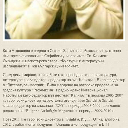
Катя Атанасова е родена в София. Завършва с бакалавърска степен
българска филология в Софийски университет “Св. Климент
Охридски” и магистърска степен “Културни и литературни
изследвания” в Нов български университет.
След дипломирането си работи като преподавател по литература,
литературен наблюдател и редактор на в-к “Капитал”. Била е редактор
в “Литературен вестник”. Била е водеща на авторско предаване за
градска култура “Рефлексия” в радио Франс Интернационал.
Работила е като редактор във вестник “Капитал” в периода 2005-2007
г., творчески директор на рекламна агенция Ideo Saatchi & Saatchi,
главен редактор на списание “EGO” в периода 2008-2009 г., и главен
редактор на “Bulgaria Air Inflight Magazine” в периода 2009-2010 г.
През 2011 г. е творчески директор в “Bright & Right”. От началото на
2012 г. работи като продуцент “Външни и ко-продукции” в БНТ