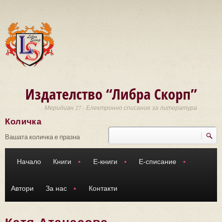
Премини към основното съдържание
Издателство “Либра Скорп”
Меридиан 27 - Електронно списание за литература
Количка
Търси
Форма за търсене
Вашата количка е празна
Начало
Книги
Е-книги
Е-списание
Автори
За нас
Контакти