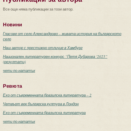
Все още няма публикации за този автор.
Новини
Гласове от село Александрово – живата история на българското
село
Наш автор с престижно отличие в Хамбург
Национален литературен конкурс “Петя Дубарова ‘2025”
(резултати)
чети по-нататък
Ревюта
Ехо от съвременната бразилска литература – 2
Четвърт век българска култура в Лондон
Ехо от съвременната бразилска литература
чети по-нататък