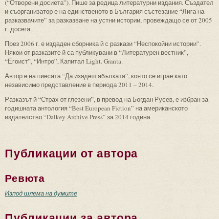
(“Отворени досиета”). Пише за редица литературни издания. Създател
и съорганизатор е на единственото в България състезание “Лига на
разказвачите” за разказване на устни истории, провеждащо се от 2005
г. досега.
През 2006 г. е издаден сборника й с разкази “Неспокойни истории”.
Някои от разказите й са публикувани в “Литературен вестник”,
“Егоист”, “Интро”, Капитал Light. Granta.
Автор е на пиесата “Да изядеш ябълката”, която се играе като
независимо представление в периода 2011 – 2014.
Разказът й “Страх от глезени”, в превод на Богдан Русев, е избран за
годишната антология “Best European Fiction” на американското
издателство “Dalkey Archive Press” за 2014 година.
Публикации от автора
Ревюта
Изпод шлема на думите
Публикации за автора