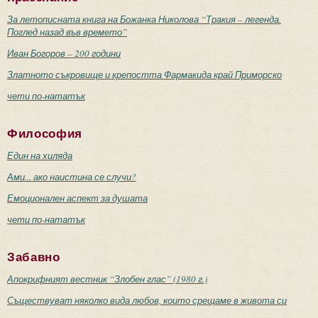
За летописната книга на Божанка Николова “Тракия – легенда.
Поглед назад във времето”
Иван Богоров – 200 години
Златното съкровище и крепостта Фармакида край Приморско
чети по-нататък
Философия
Един на хиляда
Ами... ако наистина се случи?
Емоционален аспект за душата
чети по-нататък
Забавно
Апокрифният вестник “Злобен глас” (1980 г.)
Съществуват няколко вида любов, които срещаме в живота си