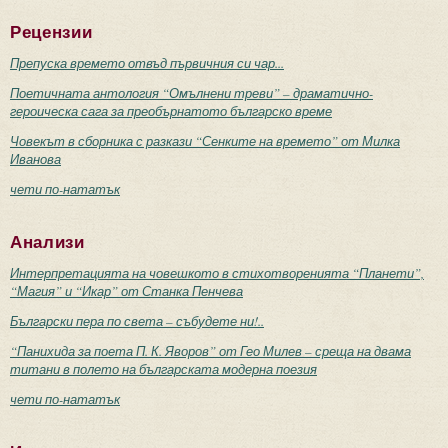
Рецензии
Препуска времето отвъд първичния си чар...
Поетичната антология “Омълнени треви” – драматично-
героическа сага за преобърнатото българско време
Човекът в сборника с разкази “Сенките на времето” от Милка
Иванова
чети по-нататък
Анализи
Интерпретацията на човешкото в стихотворенията “Планети”,
“Магия” и “Икар” от Станка Пенчева
Български пера по света – събудете ни!..
“Панихида за поета П. К. Яворов” от Гео Милев – среща на двама
титани в полето на българската модерна поезия
чети по-нататък