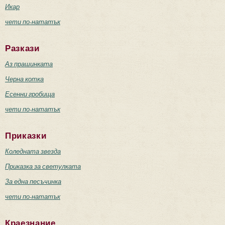
Икар
чети по-нататък
Разкази
Аз прашинката
Черна котка
Есенни гробища
чети по-нататък
Приказки
Коледната звезда
Приказка за светулката
За една песъчинка
чети по-нататък
Краезнание