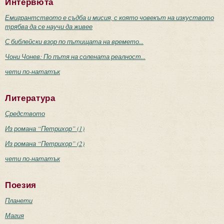
Интервюта
Емигрантството е съдба и мисия, с която човекът на изкуството
трябва да се научи да живее
С библейски взор по пътищата на времето...
Чони Чонев: По пътя на солената реалност...
чети по-нататък
Литература
Средството
Из романа “Петрихор” (1)
Из романа “Петрихор” (2)
чети по-нататък
Поезия
Планети
Магия