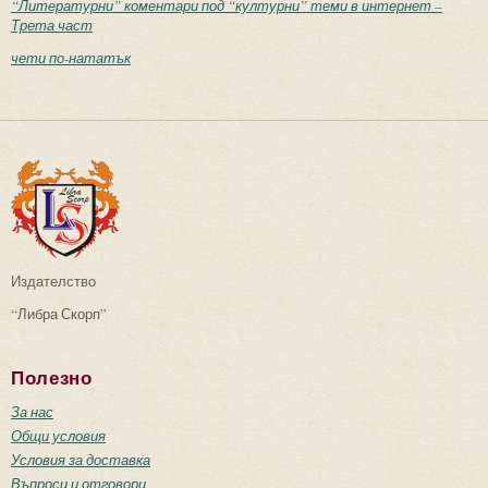
“Литературни” коментари под “културни” теми в интернет –
Трета част
чети по-нататък
Издателство
“Либра Скорп”
Полезно
За нас
Общи условия
Условия за доставка
Въпроси и отговори