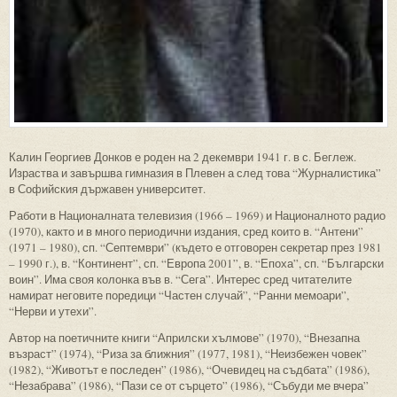
Калин Георгиев Донков е роден на 2 декември 1941 г. в с. Беглеж.
Израства и завършва гимназия в Плевен а след това “Журналистика”
в Софийския държавен университет.
Работи в Националната телевизия (1966 – 1969) и Националното радио
(1970), както и в много периодични издания, сред които в. “Антени”
(1971 – 1980), сп. “Септември” (където е отговорен секретар през 1981
– 1990 г.), в. “Континент”, сп. “Европа 2001”, в. “Епоха”, сп. “Български
воин”. Има своя колонка във в. “Сега”. Интерес сред читателите
намират неговите поредици “Частен случай”, “Ранни мемоари”,
“Нерви и утехи”.
Автор на поетичните книги “Априлски хълмове” (1970), “Внезапна
възраст” (1974), “Риза за ближния” (1977, 1981), “Неизбежен човек”
(1982), “Животът е последен” (1986), “Очевидец на съдбата” (1986),
“Незабрава” (1986), “Пази се от сърцето” (1986), “Събуди ме вчера”