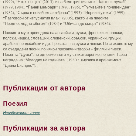
(1999), “Ето я нощта” (2013), и на белетристичните “Частен случай”
(1979, 1984), “Ранни мемоари” (1980, 1985), “Тъгувайте в почивен ден”
(1982), “Сърца в неизбежна отбрана” (1993), “Нерви и утехи” (1999),
“Разговори от изпуснатия влак” (2005), както и на пиесите
“Предпоследно сбогом” (1984) и “Обичан до смърт” (1986).
Поезията му е преведена на английски, руски, френски, испански,
полски, чешки, словашки, словенски, сръбски, украински, гръцки,
арабски, пенджабски и др. Прозата – на руски и чешки. По стиховете му
са създадени песни, по някои прозаични творби – филми и пиеси.
Песента “Душа”, по едноименното му стихотворение, печели Първа
награда на “Мелодия на годината”, 1980 г. (музика и аранжимент
“Диана Експрес”).
Публикации от автора
Поезия
Неизбежният човек
Публикации за автора