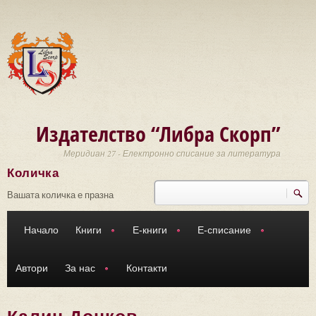
Премини към основното съдържание
Издателство “Либра Скорп”
Меридиан 27 - Електронно списание за литература
Количка
Търси
Форма за търсене
Вашата количка е празна
Начало
Книги
Е-книги
Е-списание
Автори
За нас
Контакти