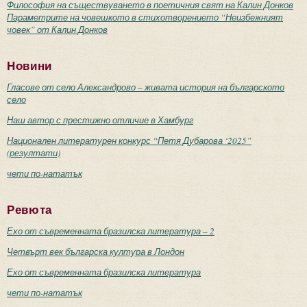
Философия на съществуването в поетичния свят на Калин Донков
Параметрите на човешкото в стихотворението “Неизбежният
човек” от Калин Донков
Новини
Гласове от село Александрово – живата история на българското
село
Наш автор с престижно отличие в Хамбург
Национален литературен конкурс “Петя Дубарова ‘2025”
(резултати)
чети по-нататък
Ревюта
Ехо от съвременната бразилска литература – 2
Четвърт век българска култура в Лондон
Ехо от съвременната бразилска литература
чети по-нататък