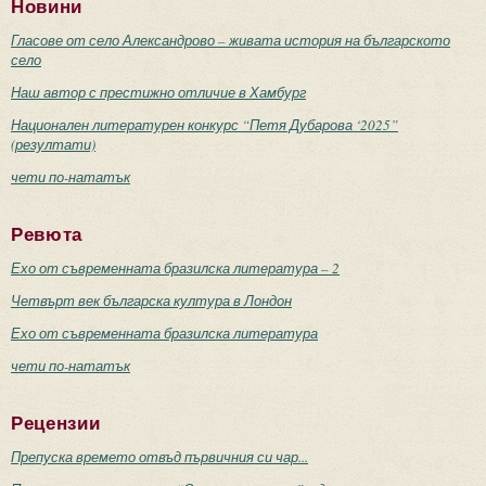
Новини
Гласове от село Александрово – живата история на българското
село
Наш автор с престижно отличие в Хамбург
Национален литературен конкурс “Петя Дубарова ‘2025”
(резултати)
чети по-нататък
Ревюта
Ехо от съвременната бразилска литература – 2
Четвърт век българска култура в Лондон
Ехо от съвременната бразилска литература
чети по-нататък
Рецензии
Препуска времето отвъд първичния си чар...