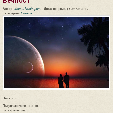
Вечност
Автор:
Дата:
Мария Чавдарова
вторник, 1 October, 2019
Категория:
Поезия
Вечност
Пътуваме из вечността.
Затваряме очи...