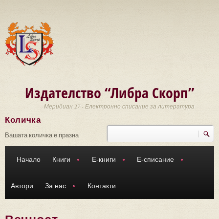
Премини към основното съдържание
Издателство “Либра Скорп”
Меридиан 27 - Електронно списание за литература
Количка
Търси
Форма за търсене
Вашата количка е празна
Начало
Книги
Е-книги
Е-списание
Автори
За нас
Контакти