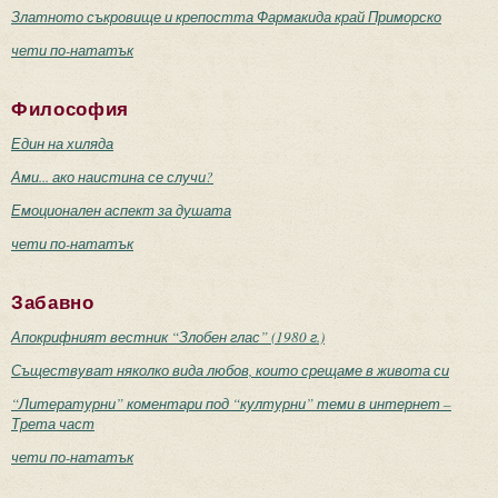
Златното съкровище и крепостта Фармакида край Приморско
чети по-нататък
Философия
Един на хиляда
Ами... ако наистина се случи?
Емоционален аспект за душата
чети по-нататък
Забавно
Апокрифният вестник “Злобен глас” (1980 г.)
Съществуват няколко вида любов, които срещаме в живота си
“Литературни” коментари под “културни” теми в интернет –
Трета част
чети по-нататък