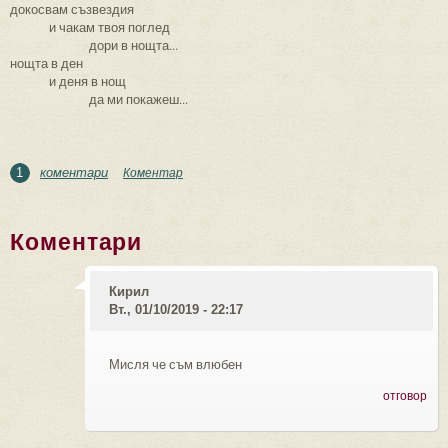
докосвам съзвездия
и чакам твоя поглед
дори в нощта...
нощта в ден
и деня в нощ
да ми покажеш...
коментари
Коментар
1
Коментари
Кирил
Вт., 01/10/2019 - 22:17
Мисля че съм влюбен
отговор