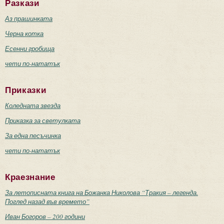
Разкази
Аз прашинката
Черна котка
Есенни гробища
чети по-нататък
Приказки
Коледната звезда
Приказка за светулката
За една песъчинка
чети по-нататък
Краезнание
За летописната книга на Божанка Николова “Тракия – легенда.
Поглед назад във времето”
Иван Богоров – 200 години