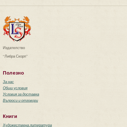
Издателство
“Либра Скорп”
Полезно
За нас
Общи условия
Условия за доставка
Въпроси и отговори
Книги
Художествена литература