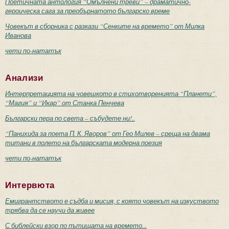
Поетичната антология “Омълнени треви” – драматично-
героическа сага за преобърнатото българско време
Човекът в сборника с разкази “Сенките на времето” от Милка
Иванова
чети по-нататък
Анализи
Интерпретацията на човешкото в стихотворенията “Планети”,
“Магия” и “Икар” от Станка Пенчева
Български пера по света – събудете ни!..
“Панихида за поета П. К. Яворов” от Гео Милев – среща на двама
титани в полето на българската модерна поезия
чети по-нататък
Интервюта
Емигрантството е съдба и мисия, с която човекът на изкуството
трябва да се научи да живее
С библейски взор по пътищата на времето...