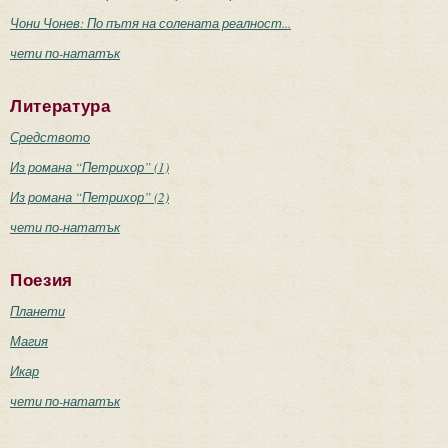
Чони Чонев: По пътя на солената реалност...
чети по-нататък
Литература
Средството
Из романа “Петрихор” (1)
Из романа “Петрихор” (2)
чети по-нататък
Поезия
Планети
Магия
Икар
чети по-нататък