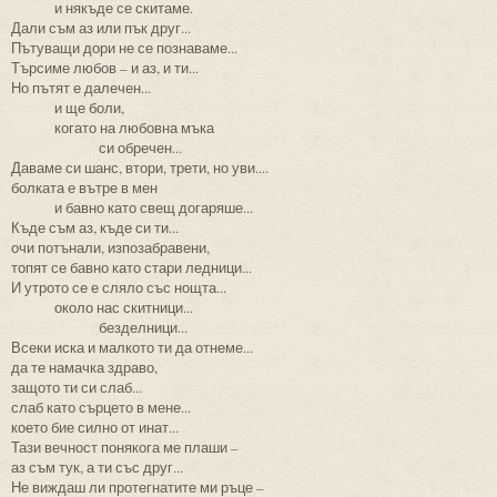
и някъде се скитаме.
Дали съм аз или пък друг...
Пътуващи дори не се познаваме...
Търсиме любов – и аз, и ти...
Но пътят е далечен...
и ще боли,
когато на любовна мъка
си обречен...
Даваме си шанс, втори, трети, но уви....
болката е вътре в мен
и бавно като свещ догаряше...
Къде съм аз, къде си ти...
очи потънали, изпозабравени,
топят се бавно като стари ледници...
И утрото се е сляло със нощта...
около нас скитници...
безделници...
Всеки иска и малкото ти да отнеме...
да те намачка здраво,
защото ти си слаб...
слаб като сърцето в мене...
което бие силно от инат...
Тази вечност понякога ме плаши –
аз съм тук, а ти със друг...
Не виждаш ли протегнатите ми ръце –