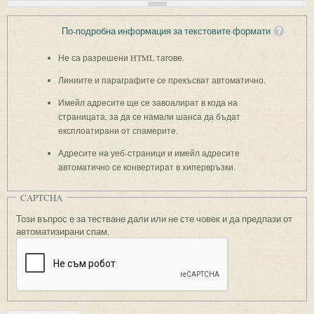
По-подробна информация за текстовите формати
Не са разрешени HTML тагове.
Линиите и параграфите се прекъсват автоматично.
Имейл адресите ще се завоалират в кода на
страницата, за да се намали шанса да бъдат
експлоатирани от спамерите.
Адресите на уеб-страници и имейл адресите
автоматично се конвертират в хипервръзки.
CAPTCHA
Този въпрос е за тестване дали или не сте човек и да предпази от
автоматизирани спам.