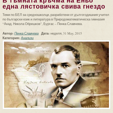
В тъмната кръчма на Еньо
една лястовичка свива гнездо
Теми по БЕЛ за средношколци, разработени от дългогодишния учител
по български език и литература в Природоматематическа гимназия
“Акад. Никола Обрешков”, Бургас – Пенка Славчева.
Автор:
Дата:
Пенка Славчева
неделя, 31 May, 2015
Категория:
Анализи