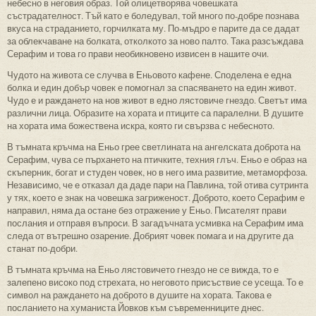
небесно в неговия образ. Той олицетворява човешката
състрадателност. Тъй като е боледувал, той много по-добре познава
вкуса на страданието, горчилката му. По-мъдро е парите да се дадат
за облекчаване на болката, отколкото за ново палто. Така разсъждава
Серафим и това го прави необикновено извисен в нашите очи.
Чудото на живота се случва в Еньовото кафене. Споделена е една
болка и един добър човек е помогнал за спасяването на един живот.
Чудо е и раждането на нов живот в едно лястовиче гнездо. Светът има
различни лица. Образите на хората и птиците са паралелни. В душите
на хората има божествена искра, която ги свързва с небесното.
В тъмната кръчма на Еньо грее светлината на ангелската доброта на
Серафим, чува се пърхането на птичките, техния глъч. Еньо е образ на
скъперник, богат и студен човек, но в него има развитие, метаморфоза.
Независимо, че е отказал да даде пари на Павлина, той отива сутринта
у тях, което е знак на човешка загриженост. Доброто, което Серафим е
направил, няма да остане без отражение у Еньо. Писателят прави
послания и отправя въпроси. В загадъчната усмивка на Серафим има
следа от вътрешно озарение. Добрият човек помага и на другите да
станат по-добри.
В тъмната кръчма на Еньо лястовичето гнездо не се вижда, то е
залепено високо под стрехата, но неговото присъствие се усеща. То е
символ на раждането на доброто в душите на хората. Такова е
посланието на хуманиста Йовков към съвременниците днес.