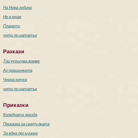
На Нова година
Не е юнак
Планети
чети по-нататък
Разкази
Три куршума време
Аз прашинката
Черна котка
чети по-нататък
Приказки
Коледната звезда
Приказка за светулката
За една песъчинка