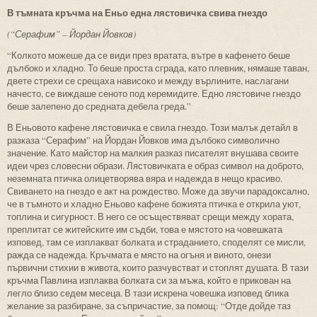
В тъмната кръчма на Еньо една лястовичка свива гнездо
(“Серафим” – Йордан Йовков)
“Колкото можеше да се види през вратата, вътре в кафенето беше
дълбоко и хладно. То беше проста сграда, като плевник, нямаше таван,
двете стрехи се срещаха нависоко и между върлините, наслагани
начесто, се виждаше сеното под керемидите. Едно лястовиче гнездо
беше залепено до средната дебела греда.”
В Еньовото кафене лястовичка е свила гнездо. Този малък детайл в
разказа “Серафим” на Йордан Йовков има дълбоко символично
значение. Като майстор на малкия разказ писателят внушава своите
идеи чрез словесни образи. Лястовичката е образ символ на доброто,
неземната птичка олицетворява вяра и надежда в нещо красиво.
Свиването на гнездо е акт на рождество. Може да звучи парадоксално,
че в тъмното и хладно Еньово кафене божията птичка е открила уют,
топлина и сигурност. В него се осъществяват срещи между хората,
преплитат се житейските им съдби, това е мястото на човешката
изповед, там се изплакват болката и страданието, споделят се мисли,
ражда се надежда. Кръчмата е място на огъня и виното, онези
първични стихии в живота, които разчувстват и стоплят душата. В тази
кръчма Павлина изплаква болката си за мъжа, който е прикован на
легло близо седем месеца. В тази искрена човешка изповед блика
желание за разбиране, за съпричастие, за помощ: “Отде дойде таз