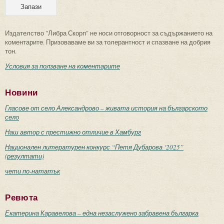
Издателство "Либра Скорп" не носи отговорност за съдържанието на
коментарите. Призоваваме ви за толерантност и спазване на добрия
тон.
Условия за ползване на коментарите
Новини
Гласове от село Александрово – живата история на българското
село
Наш автор с престижно отличие в Хамбург
Национален литературен конкурс “Петя Дубарова ‘2025”
(резултати)
чети по-нататък
Ревюта
Екатерина Каравелова – една незаслужено забравена българка