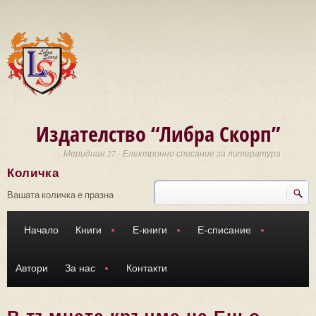
Премини към основното съдържание
Издателство “Либра Скорп”
Меридиан 27 - Електронно списание за литература
Количка
Търси
Форма за търсене
Вашата количка е празна
Начало
Книги
Е-книги
Е-списание
Автори
За нас
Контакти