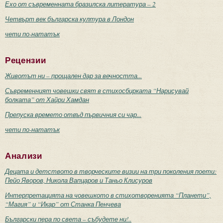
Ехо от съвременната бразилска литература – 2
Четвърт век българска култура в Лондон
чети по-нататък
Рецензии
Животът ни – прощален дар за вечността...
Съвременният човешки свят в стихосбирката “Нарисувай
болката” от Хайри Хамдан
Препуска времето отвъд първичния си чар...
чети по-нататък
Анализи
Децата и детството в творческите визии на три поколения поети:
Пейо Яворов, Никола Вапцаров и Таньо Клисуров
Интерпретацията на човешкото в стихотворенията “Планети”,
“Магия” и “Икар” от Станка Пенчева
Български пера по света – събудете ни!..