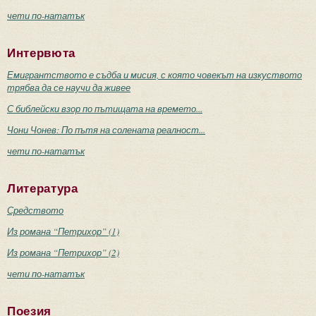
чети по-нататък
Интервюта
Емигрантството е съдба и мисия, с която човекът на изкуството
трябва да се научи да живее
С библейски взор по пътищата на времето...
Чони Чонев: По пътя на солената реалност...
чети по-нататък
Литература
Средството
Из романа “Петрихор” (1)
Из романа “Петрихор” (2)
чети по-нататък
Поезия