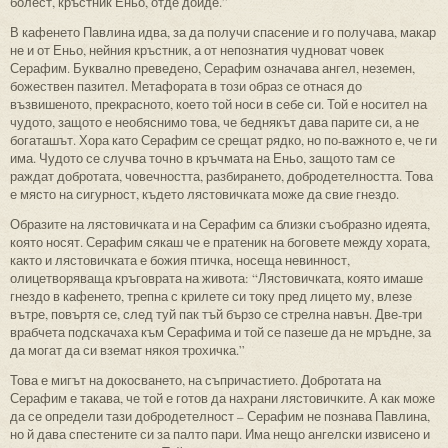
болест, кръстник Еньо, отде дойде.”
В кафенето Павлина идва, за да получи спасение и го получава, макар
не и от Еньо, нейния кръстник, а от непознатия чудноват човек
Серафим. Буквално преведено, Серафим означава ангел, неземен,
божествен пазител. Метафората в този образ се отнася до
възвишеното, прекрасното, което той носи в себе си. Той е носител на
чудото, защото е необяснимо това, че беднякът дава парите си, а не
богаташът. Хора като Серафим се срещат рядко, но по-важното е, че ги
има. Чудото се случва точно в кръчмата на Еньо, защото там се
раждат добротата, човечността, разбирането, добродетелността. Това
е място на сигурност, където лястовичката може да свие гнездо.
Образите на лястовичката и на Серафим са близки съобразно идеята,
която носят. Серафим сякаш че е пратеник на боговете между хората,
както и лястовичката е божия птичка, носеща невинност,
олицетворяваща кръговрата на живота: “Лястовичката, която имаше
гнездо в кафенето, трепна с крилете си току пред лицето му, влезе
вътре, повъртя се, след туй пак тъй бързо се стрелна навън. Две-три
врабчета подскачаха към Серафима и той се пазеше да не мръдне, за
да могат да си вземат някоя трохичка.”
Това е мигът на докосването, на съпричастието. Добротата на
Серафим е такава, че той е готов да нахрани лястовичките. А как може
да се определи тази добродетелност – Серафим не познава Павлина,
но й дава спестените си за палто пари. Има нещо ангелски извисено и