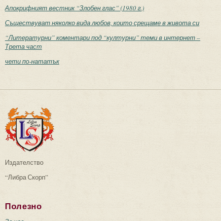
Апокрифният вестник “Злобен глас” (1980 г.)
Съществуват няколко вида любов, които срещаме в живота си
“Литературни” коментари под “културни” теми в интернет –
Трета част
чети по-нататък
Издателство
“Либра Скорп”
Полезно