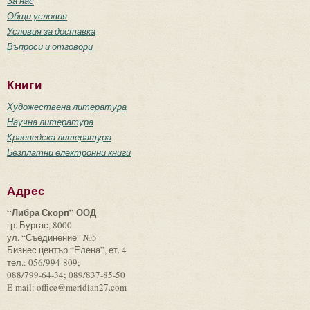
За нас
Общи условия
Условия за доставка
Въпроси и отговори
Книги
Художествена литература
Научна литература
Краеведска литература
Безплатни електронни книги
Адрес
“Либра Скорп” ООД
гр. Бургас, 8000
ул. “Съединение” №5
Бизнес център “Елена”, ет. 4
тел.: 056/994-809;
088/799-64-34; 089/837-85-50
E-mail: office@meridian27.com