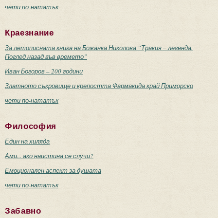
чети по-нататък
Краезнание
За летописната книга на Божанка Николова “Тракия – легенда.
Поглед назад във времето”
Иван Богоров – 200 години
Златното съкровище и крепостта Фармакида край Приморско
чети по-нататък
Философия
Един на хиляда
Ами... ако наистина се случи?
Емоционален аспект за душата
чети по-нататък
Забавно