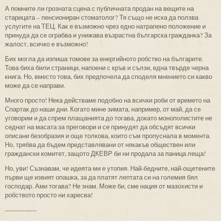
А помните ли грозната сцена с публичната продан на вещите на
старицата – пенсиониран стоматолог? Тя също не иска да ползва
услугите на ТЕЦ. Как е възможно чрез едно натрапено положение и
принуда да се ограбва и унижава възрастна българска гражданка? За
жалост, всичко е възможно!
Бих могла да изпиша томове за енергийното робство на българите.
Това биха били страници, напоени с кръв и сълзи, една твърде черна
книга. Но, вместо това, бих предпочела да споделя мнението си какво
може да се направи.
Много просто! Нека действаме подобно на всички роби от времето на
Спартак до наши дни. Когато мине зимата, например, от май, да се
уговорим и да спрем плащанията до тогава, докато монополистите не
седнат на масата за преговори и се принудят да обсъдят всички
описани безобразия и още толкова, които съм пропуснала в момента.
Но, трябва да бъдем представлявани от някакъв обществен или
граждански комитет, защото ДКЕВР би ни продала за паница леща!
Но, уви! Съзнавам, че идеята ми е утопия. Най-бедните, най-ощетените
първи ще извият опашка, за да платят лептата си на големия бял
господар. Ами тогава? Не знам. Може би, сме нация от мазохисти и
робството просто ни харесва!
----------------