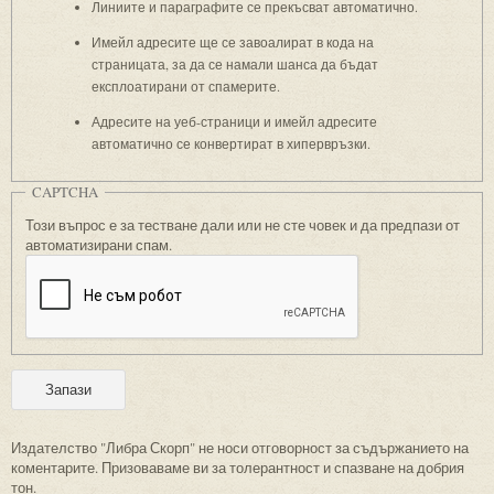
Линиите и параграфите се прекъсват автоматично.
Имейл адресите ще се завоалират в кода на
страницата, за да се намали шанса да бъдат
експлоатирани от спамерите.
Адресите на уеб-страници и имейл адресите
автоматично се конвертират в хипервръзки.
CAPTCHA
Този въпрос е за тестване дали или не сте човек и да предпази от
автоматизирани спам.
Издателство "Либра Скорп" не носи отговорност за съдържанието на
коментарите. Призоваваме ви за толерантност и спазване на добрия
тон.