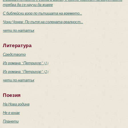
трябва да се научи да живее
С библейски взор по пътищата на времето...
Чони Чонев: По пътя на солената реалност...
чети по-нататък
Литература
Средството
Из романа “Петрихор” (1)
Из романа “Петрихор” (2)
чети по-нататък
Поезия
На Нова година
Не е юнак
Планети