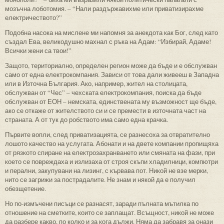
мозъчна лоботомия. – “Нали раздържавихме или приватизирахме
електричеството?”
Подобна насока на мислене ми напомня за анекдота как Бог, след като
създал Ева, великодушно махнал с ръка на Адам: “Избирай, Адаме!
Всички жени са твои!”
Защото, териториално, определен регион може да бъде и е обслужван
само от една електрокомпания. Зависи от това дали живееш в Западна
или в Източна България. Ако, например, жител на столицата,
обслужван от “Чес” – чехската електрокомпания, поиска да бъде
обслужван от ЕОН – немската, единствената му възможност ще бъде,
ако се откаже от жителството си и се премести в източната част на
страната. А от тук до робството има само една крачка.
Първите вопли, след приватизацията, се разнесоха за отвратително
лошото качество на услугата. Абонати и на двете компании пропищяха
от рязкото спиране на електрозахранването или смяната на фази, при
което се повреждаха и излизаха от строя скъпи хладилници, компютри
и перални, закупувани на лизинг, с кървава пот. Никой не взе мерки,
нито се загрижи за пострадалите. Не знам и някой да е получил
обезщетение.
Но по-измъчени писъци се разнасят, заради пълната мътилка по
отношение на сметките, които се заплащат. Всъщност, никой не може
да разбере какво, по колко и за кога дължи. Няма да забравя за онази