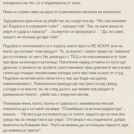
попаднала на тях, се е подмокряла от ужас.
Нека се спрем само на едно от узаконените насилия на монопола.
Задържали един мъж за убийство на съпругата му. “Не съм виновен
аз! Бедата е в отровните гъби!” – крещял той. “Хм, че нали жена ти
умря от удар в главата?” – възмутил се прокурорът. – “Да, но само,
защото не искаше да яде гъби!”
Подобно е положението и с хората, които просто НЕ ИСКАТ или не
могат да ползват този продукт. Те, за жалост, нямат право на “каприза”
да се откажат от него. Не, разводът с ТЕЦ е по-невъзможен и от този
при брак на монарси-католици. Поколения наред отчаяно и глухо ще
дрънчат с оковите на тръбите, които минават през домовете им и всеки
сезон ще плащат необясними хиляди, като при това зъзнат от студ.
Подобно на китайските легисти и у нас ще бъде насадена
човеконенавист. Узаконената принуда ще настрои съсед срещу
съседа и си мисля, че, не след дълго, ще имаме нов раздел в
криминалистиката – убийства с енергиен мотив.
Познавам жена, която, болна от цироза и с минимална пенсия,
помолила да я оставят на мира. “Пломбирах си всички радиатори” –
казала. – “Не мога да си позволя да се топля, защото ще остана без
средства за лекарства и ще умра”. Отговорът на сладичките, добри
момчета на Ковашки бил: “Като не можеш да си плащаш парното, иди
да живееш в гората!”.