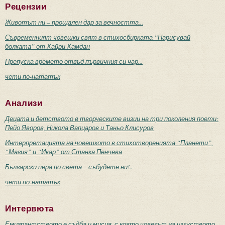
Рецензии
Животът ни – прощален дар за вечността...
Съвременният човешки свят в стихосбирката “Нарисувай
болката” от Хайри Хамдан
Препуска времето отвъд първичния си чар...
чети по-нататък
Анализи
Децата и детството в творческите визии на три поколения поети:
Пейо Яворов, Никола Вапцаров и Таньо Клисуров
Интерпретацията на човешкото в стихотворенията “Планети”,
“Магия” и “Икар” от Станка Пенчева
Български пера по света – събудете ни!..
чети по-нататък
Интервюта
Емигрантството е съдба и мисия, с която човекът на изкуството