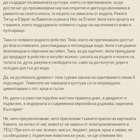
да създадат възвишената култура, която са притежавали, за да
достигнат до проникновени научни открития и цветуща икономика в
рамките на своята епоха, те изцяло са зависели от водата. Реките
Тигър и Ефрат за Вавилон и реката Нил за Египет били като кръвта на
страните, която поддържала голямото сърце на населението живо и
пулсиращо.
Така се появило водното робство. Тези, които не притежавали достъп
до благословените, разхлаждащи и оплождащи води, били съвършено
безпомощни и обречени на гибел. Така, за да оцелеят, били принудени
да продадат в робство и изгубят всичко: силата на ръцете и нозете си,
телата си, духа, разума и свободата си, само за да получат дори и
оскъден достъп до вода.
Да, на дълбоката древност тези сурови закони на оцеляването някак й
подхождат. Темелите на човешката култура са се изграждали,
циментирани с пот, кръв и сълзи.
Но, дали са уместни подобни жестоки правила днес, в двадесет и
първи век, в модерната и съвременна европейска държава, наречена
България?
Не, нито преувеличавам, нито пресилвам тъмните краски на картината.
Кажете, на колко от нас животът не зависи от електрокомпаниите и
ТЕЦ? При кого от нас всичко, мисъл, бюджет, разум, кръв и нерви, не
са обвързани с първичния животински ужас, че ще отминем без