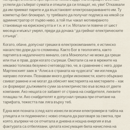
успели да съберат сумата и отишли да си плащат, но, уви! Отказвали
да им приемат парите и да възстановят електрозахранването им. Ту
компютър бил блокирал, ту трябвало да получат подписа на някой си
администратор от първо ниво, а той пък чакал мотивираното
становище на юрисконсулта и т.н. и т.н. Мотали ги повече от шест
месеца и мъжът умрял, преди да дочака “да грейнат електрическите
слънца”.
Когато, обаче, допуснат грешки в електрокомпаниите, е истинско
нахалство дори да го споменеш. Както Бог в теологията, както
партията в недалечното минало, сега Монополът не може да греши
или пък е прав, дори когато съгреши. Омотали са ни в мрежите на
някакво толкова безумно счетоводство, че, в сравнение с него, дори
Мартенският заек в “Алиса в страната на чудесата” ми изглежда
направо логичен. Познавам много добри икономисти, които объркано
свиват рамене и не могат да обяснят мистерията на мистериите – как
се формират дължимите суми за електричество във всяка от двете
компании. Ако нещата се забавят от страна на снабдителя, лихвите
плащаш ти. Ако снабдителят е допуснал грешка при отчитане на
тарифата, тежестта пак ляга върху теб.
Една моя позната (след като изнесли всички електромери в табла на
улицата и ги подменили с нови) отишла да разговаря за сметка, при
която, въпреки че се отчитала и дневна и нощна енергия и във
фактурата са отбелязани, цялата консумация била начислена на