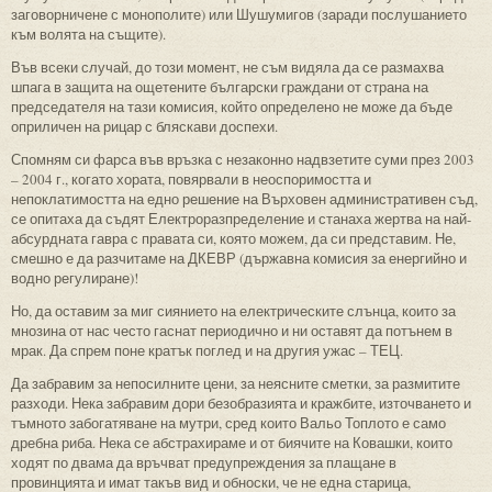
заговорничене с монополите) или Шушумигов (заради послушанието
към волята на същите).
Във всеки случай, до този момент, не съм видяла да се размахва
шпага в защита на ощетените български граждани от страна на
председателя на тази комисия, който определено не може да бъде
оприличен на рицар с бляскави доспехи.
Спомням си фарса във връзка с незаконно надвзетите суми през 2003
– 2004 г., когато хората, повярвали в неоспоримостта и
непоклатимостта на едно решение на Върховен административен съд,
се опитаха да съдят Електроразпределение и станаха жертва на най-
абсурдната гавра с правата си, която можем, да си представим. Не,
смешно е да разчитаме на ДКЕВР (държавна комисия за енергийно и
водно регулиране)!
Но, да оставим за миг сиянието на електрическите слънца, които за
мнозина от нас често гаснат периодично и ни оставят да потънем в
мрак. Да спрем поне кратък поглед и на другия ужас – ТЕЦ.
Да забравим за непосилните цени, за неясните сметки, за размитите
разходи. Нека забравим дори безобразията и кражбите, източването и
тъмното забогатяване на мутри, сред които Вальо Топлото е само
дребна риба. Нека се абстрахираме и от биячите на Ковашки, които
ходят по двама да връчват предупреждения за плащане в
провинцията и имат такъв вид и обноски, че не една старица,