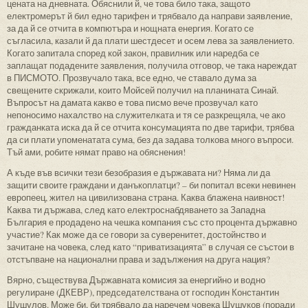
цената на дневната. Обяснили й, че това било така, защото
електромерът й бил едно тарифен и трябвало да направи заявление,
за да й се отчита в компютъра и нощната енергия. Когато се
съгласила, казали й да плати шестдесет и осем лева за заявлението.
Когато запитала според кой закон, правилник или наредба се
заплащат подадените заявления, получила отговор, че така нареждат
в ПИСМОТО. Прозвучало така, все едно, че ставало дума за
свещените скрижали, които Мойсей получил на планината Синай.
Въпросът на дамата какво е това писмо вече прозвучал като
непоносимо нахалство на служителката и тя се разкрещяла, че ако
гражданката иска да й се отчита консумацията по две тарифи, трябва
да си плати упоменатата сума, без да задава толкова много въпроси.
Тъй ами, робите нямат право на обяснения!
А къде във всички тези безобразия е държавата ни? Няма ли да
защити своите граждани и данъкоплатци? – би попитал всеки невинен
европеец, жител на цивилизована страна. Каква блажена наивност!
Каква ти държава, след като електроснабдяването за Западна
България е продадено на чешка компания със сто процента държавно
участие? Как може да се говори за суверенитет, достойнство и
зачитане на човека, след като “приватизацията” в случая се състои в
отстъпване на национални права и задължения на друга нация?
Вярно, съществува Държавната комисия за енергийно и водно
регулиране (ДКЕВР), председателствана от господин Константин
Шушулов. Може би, би трябвало да наречем човека Шушуков (поради