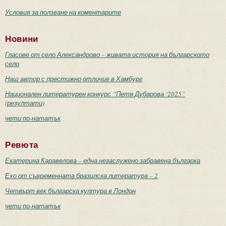
Условия за ползване на коментарите
Новини
Гласове от село Александрово – живата история на българското
село
Наш автор с престижно отличие в Хамбург
Национален литературен конкурс “Петя Дубарова ‘2025”
(резултати)
чети по-нататък
Ревюта
Екатерина Каравелова – една незаслужено забравена българка
Ехо от съвременната бразилска литература – 2
Четвърт век българска култура в Лондон
чети по-нататък