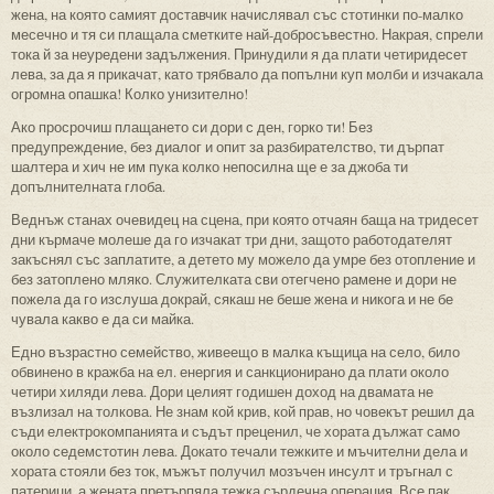
жена, на която самият доставчик начислявал със стотинки по-малко
месечно и тя си плащала сметките най-добросъвестно. Накрая, спрели
тока й за неуредени задължения. Принудили я да плати четиридесет
лева, за да я прикачат, като трябвало да попълни куп молби и изчакала
огромна опашка! Колко унизително!
Ако просрочиш плащането си дори с ден, горко ти! Без
предупреждение, без диалог и опит за разбирателство, ти дърпат
шалтера и хич не им пука колко непосилна ще е за джоба ти
допълнителната глоба.
Веднъж станах очевидец на сцена, при която отчаян баща на тридесет
дни кърмаче молеше да го изчакат три дни, защото работодателят
закъснял със заплатите, а детето му можело да умре без отопление и
без затоплено мляко. Служителката сви отегчено рамене и дори не
пожела да го изслуша докрай, сякаш не беше жена и никога и не бе
чувала какво е да си майка.
Едно възрастно семейство, живеещо в малка къщица на село, било
обвинено в кражба на ел. енергия и санкционирано да плати около
четири хиляди лева. Дори целият годишен доход на двамата не
възлизал на толкова. Не знам кой крив, кой прав, но човекът решил да
съди електрокомпанията и съдът преценил, че хората дължат само
около седемстотин лева. Докато течали тежките и мъчителни дела и
хората стояли без ток, мъжът получил мозъчен инсулт и тръгнал с
патерици, а жената претърпяла тежка сърдечна операция. Все пак,