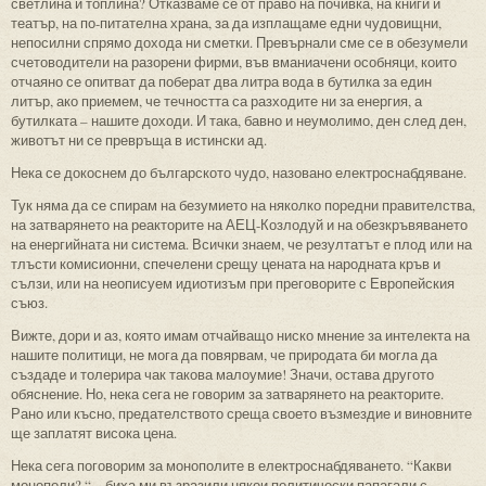
светлина и топлина? Отказваме се от право на почивка, на книги и
театър, на по-питателна храна, за да изплащаме едни чудовищни,
непосилни спрямо дохода ни сметки. Превърнали сме се в обезумели
счетоводители на разорени фирми, във вманиачени особняци, които
отчаяно се опитват да поберат два литра вода в бутилка за един
литър, ако приемем, че течността са разходите ни за енергия, а
бутилката – нашите доходи. И така, бавно и неумолимо, ден след ден,
животът ни се превръща в истински ад.
Нека се докоснем до българското чудо, назовано електроснабдяване.
Тук няма да се спирам на безумието на няколко поредни правителства,
на затварянето на реакторите на АЕЦ-Козлодуй и на обезкръвяването
на енергийната ни система. Всички знаем, че резултатът е плод или на
тлъсти комисионни, спечелени срещу цената на народната кръв и
сълзи, или на неописуем идиотизъм при преговорите с Европейския
съюз.
Вижте, дори и аз, която имам отчайващо ниско мнение за интелекта на
нашите политици, не мога да повярвам, че природата би могла да
създаде и толерира чак такова малоумие! Значи, остава другото
обяснение. Но, нека сега не говорим за затварянето на реакторите.
Рано или късно, предателството среща своето възмездие и виновните
ще заплатят висока цена.
Нека сега поговорим за монополите в електроснабдяването. “Какви
монополи? “ – биха ми възразили някои политически папагали с