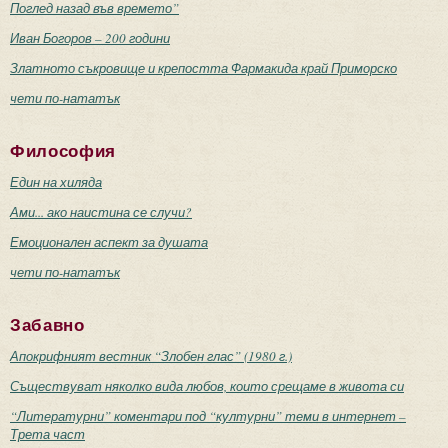
Поглед назад във времето”
Иван Богоров – 200 години
Златното съкровище и крепостта Фармакида край Приморско
чети по-нататък
Философия
Един на хиляда
Ами... ако наистина се случи?
Емоционален аспект за душата
чети по-нататък
Забавно
Апокрифният вестник “Злобен глас” (1980 г.)
Съществуват няколко вида любов, които срещаме в живота си
“Литературни” коментари под “културни” теми в интернет –
Трета част