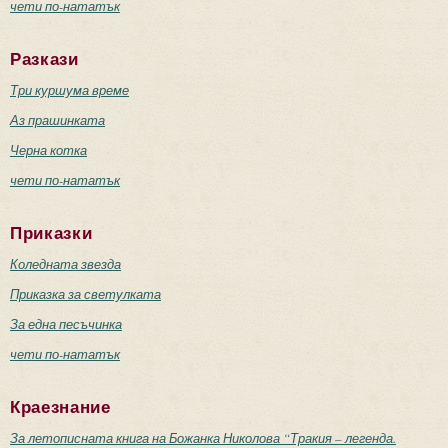
чети по-нататък
Разкази
Три куршума време
Аз прашинката
Черна котка
чети по-нататък
Приказки
Коледната звезда
Приказка за светулката
За една песъчинка
чети по-нататък
Краезнание
За летописната книга на Божанка Николова “Тракия – легенда.