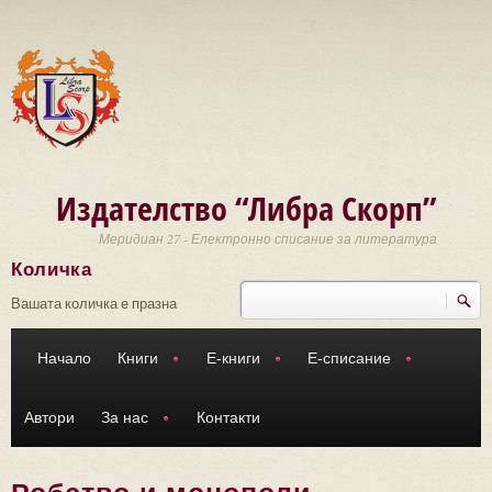
Премини към основното съдържание
Издателство “Либра Скорп”
Меридиан 27 - Електронно списание за литература
Количка
Търси
Форма за търсене
Вашата количка е празна
Начало
Книги
Е-книги
Е-списание
Автори
За нас
Контакти