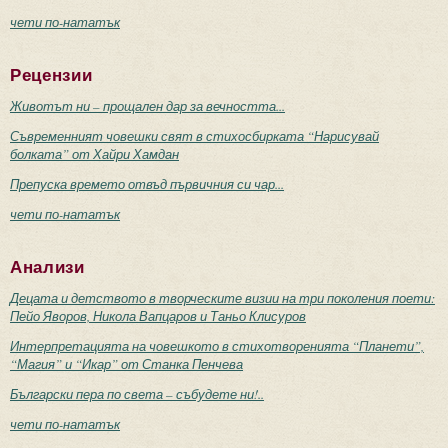
чети по-нататък
Рецензии
Животът ни – прощален дар за вечността...
Съвременният човешки свят в стихосбирката “Нарисувай
болката” от Хайри Хамдан
Препуска времето отвъд първичния си чар...
чети по-нататък
Анализи
Децата и детството в творческите визии на три поколения поети:
Пейо Яворов, Никола Вапцаров и Таньо Клисуров
Интерпретацията на човешкото в стихотворенията “Планети”,
“Магия” и “Икар” от Станка Пенчева
Български пера по света – събудете ни!..
чети по-нататък