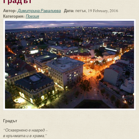
Градът
Автор:
Дата:
Димитрина Равалиева
петък, 19 February, 2016
Категория:
Поезия
Градът
“Осквернено е навред –
в кръчмата и в храма.”