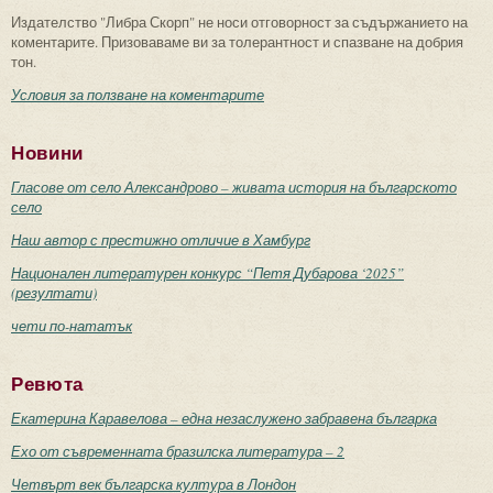
Издателство "Либра Скорп" не носи отговорност за съдържанието на
коментарите. Призоваваме ви за толерантност и спазване на добрия
тон.
Условия за ползване на коментарите
Новини
Гласове от село Александрово – живата история на българското
село
Наш автор с престижно отличие в Хамбург
Национален литературен конкурс “Петя Дубарова ‘2025”
(резултати)
чети по-нататък
Ревюта
Екатерина Каравелова – една незаслужено забравена българка
Ехо от съвременната бразилска литература – 2
Четвърт век българска култура в Лондон