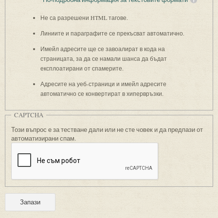
Не са разрешени HTML тагове.
Линиите и параграфите се прекъсват автоматично.
Имейл адресите ще се завоалират в кода на
страницата, за да се намали шанса да бъдат
експлоатирани от спамерите.
Адресите на уеб-страници и имейл адресите
автоматично се конвертират в хипервръзки.
CAPTCHA
Този въпрос е за тестване дали или не сте човек и да предпази от
автоматизирани спам.