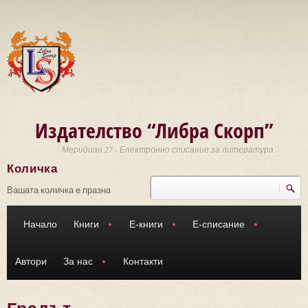
Премини към основното съдържание
Издателство “Либра Скорп”
Меридиан 27 - Електронно списание за литература
Количка
Търси
Форма за търсене
Вашата количка е празна
Начало
Книги
Е-книги
Е-списание
Автори
За нас
Контакти