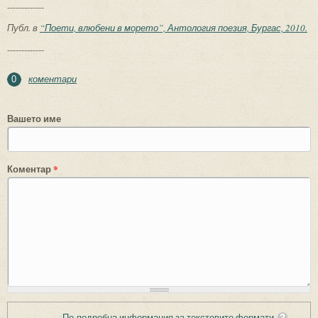
-------------
Публ. в
“Поети, влюбени в морето”, Антология поезия, Бургас, 2010.
-------------
коментари
0
Вашето име
Коментар
*
По-подробна информация за текстовите формати