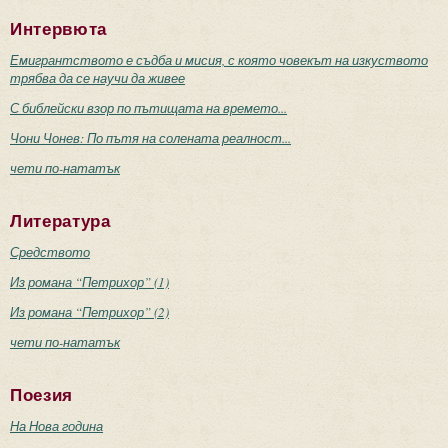
Интервюта
Емигрантството е съдба и мисия, с която човекът на изкуството
трябва да се научи да живее
С библейски взор по пътищата на времето...
Чони Чонев: По пътя на солената реалност...
чети по-нататък
Литература
Средството
Из романа “Петрихор” (1)
Из романа “Петрихор” (2)
чети по-нататък
Поезия
На Нова година