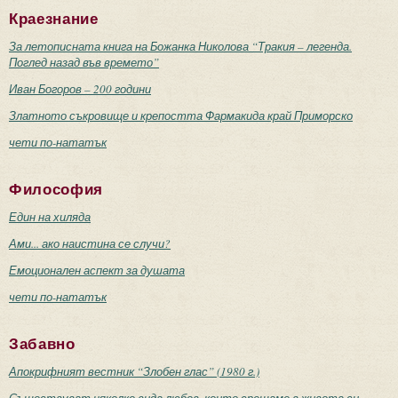
Краезнание
За летописната книга на Божанка Николова “Тракия – легенда.
Поглед назад във времето”
Иван Богоров – 200 години
Златното съкровище и крепостта Фармакида край Приморско
чети по-нататък
Философия
Един на хиляда
Ами... ако наистина се случи?
Емоционален аспект за душата
чети по-нататък
Забавно
Апокрифният вестник “Злобен глас” (1980 г.)