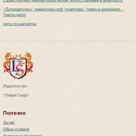
Съществуват няколко вида любов, които срещаме в живота си
“Литературни” коментари под “културни” теми в интернет –
Трета част
чети по-нататък
Издателство
“Либра Скорп”
Полезно
За нас
Общи условия
Условия за доставка