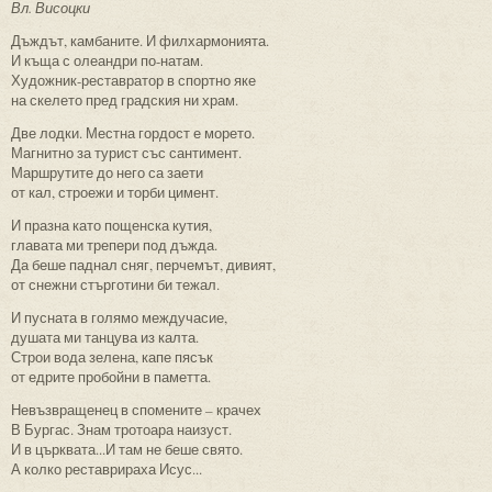
Вл. Висоцки
Дъждът, камбаните. И филхармонията.
И къща с олеандри по-натам.
Художник-реставратор в спортно яке
на скелето пред градския ни храм.
Две лодки. Местна гордост е морето.
Магнитно за турист със сантимент.
Маршрутите до него са заети
от кал, строежи и торби цимент.
И празна като пощенска кутия,
главата ми трепери под дъжда.
Да беше паднал сняг, перчемът, дивият,
от снежни стърготини би тежал.
И пусната в голямо междучасие,
душата ми танцува из калта.
Строи вода зелена, капе пясък
от едрите пробойни в паметта.
Невъзвращенец в спомените – крачех
В Бургас. Знам тротоара наизуст.
И в църквата...И там не беше свято.
А колко реставрираха Исус...