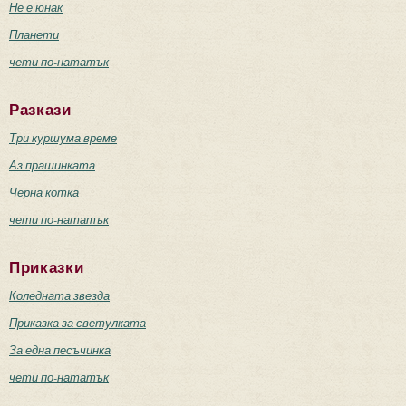
Не е юнак
Планети
чети по-нататък
Разкази
Три куршума време
Аз прашинката
Черна котка
чети по-нататък
Приказки
Коледната звезда
Приказка за светулката
За една песъчинка
чети по-нататък