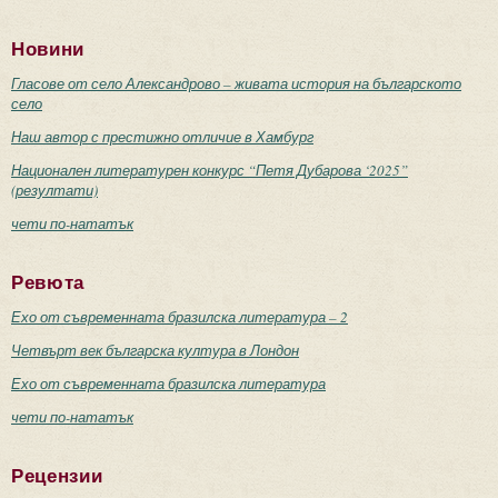
Новини
Гласове от село Александрово – живата история на българското
село
Наш автор с престижно отличие в Хамбург
Национален литературен конкурс “Петя Дубарова ‘2025”
(резултати)
чети по-нататък
Ревюта
Ехо от съвременната бразилска литература – 2
Четвърт век българска култура в Лондон
Ехо от съвременната бразилска литература
чети по-нататък
Рецензии