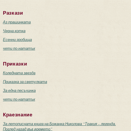
Разкази
Аз прашинката
Черна котка
Есенни гробища
чети по-нататък
Приказки
Коледната звезда
Приказка за светулката
За една песъчинка
чети по-нататък
Краезнание
За летописната книга на Божанка Николова “Тракия – легенда.
Поглед назад във времето”