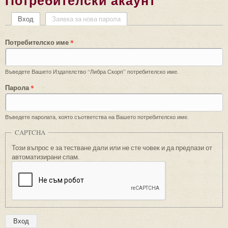
Потребителски акаунт
Вход
(активен раздел)
Заявка за нова парола
Primary tabs
Потребителско име
*
Въведете Вашето Издателство “Либра Скорп” потребителско име.
Парола
*
Въведете паролата, която съответства на Вашето потребителско име.
CAPTCHA
Този въпрос е за тестване дали или не сте човек и да предпази от
автоматизирани спам.