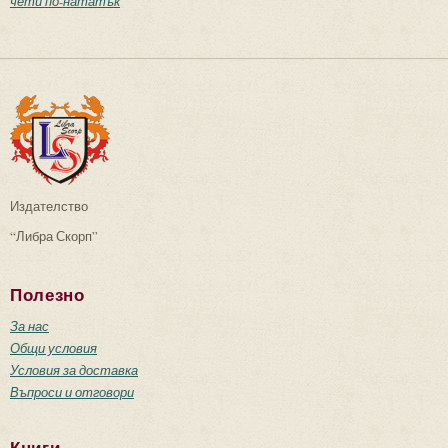
чети по-нататък
Издателство
“Либра Скорп”
Полезно
За нас
Общи условия
Условия за доставка
Въпроси и отговори