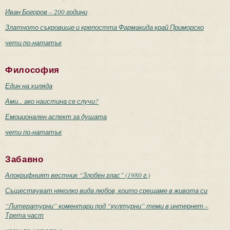
Иван Богоров – 200 години
Златното съкровище и крепостта Фармакида край Приморско
чети по-нататък
Философия
Един на хиляда
Ами... ако наистина се случи?
Емоционален аспект за душата
чети по-нататък
Забавно
Апокрифният вестник “Злобен глас” (1980 г.)
Съществуват няколко вида любов, които срещаме в живота си
“Литературни” коментари под “културни” теми в интернет –
Трета част