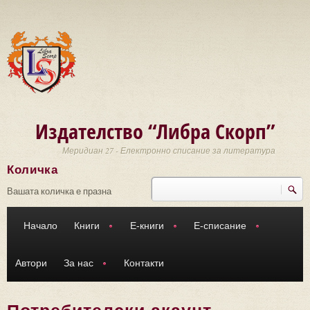
Премини към основното съдържание
Издателство “Либра Скорп”
Меридиан 27 - Електронно списание за литература
Количка
Търси
Форма за търсене
Вашата количка е празна
Начало
Книги
Е-книги
Е-списание
Автори
За нас
Контакти