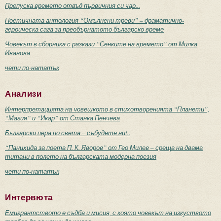
Препуска времето отвъд първичния си чар...
Поетичната антология “Омълнени треви” – драматично-
героическа сага за преобърнатото българско време
Човекът в сборника с разкази “Сенките на времето” от Милка
Иванова
чети по-нататък
Анализи
Интерпретацията на човешкото в стихотворенията “Планети”,
“Магия” и “Икар” от Станка Пенчева
Български пера по света – събудете ни!..
“Панихида за поета П. К. Яворов” от Гео Милев – среща на двама
титани в полето на българската модерна поезия
чети по-нататък
Интервюта
Емигрантството е съдба и мисия, с която човекът на изкуството