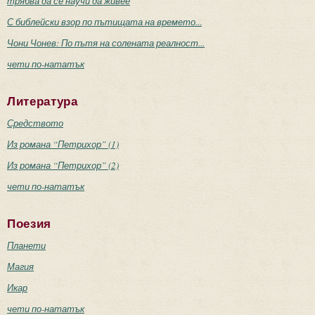
трябва да се научи да живее
С библейски взор по пътищата на времето...
Чони Чонев: По пътя на солената реалност...
чети по-нататък
Литература
Средството
Из романа “Петрихор” (1)
Из романа “Петрихор” (2)
чети по-нататък
Поезия
Планети
Магия
Икар
чети по-нататък